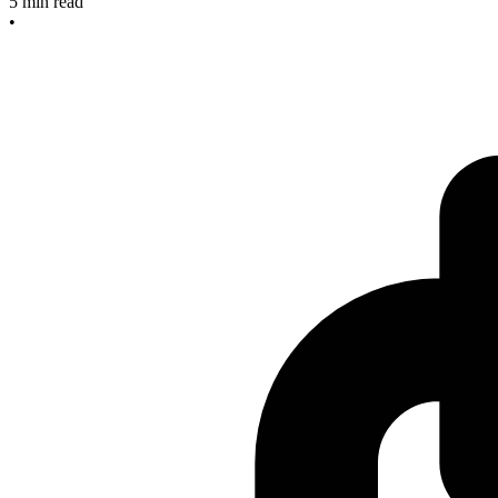
5
min read
•