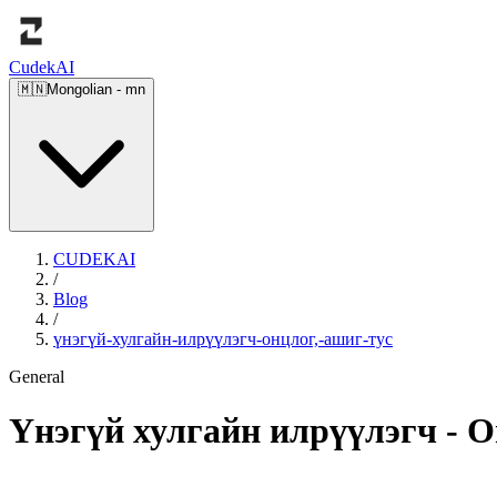
Cudek
AI
🇲🇳
Mongolian
-
mn
CUDEKAI
/
Blog
/
үнэгүй-хулгайн-илрүүлэгч-онцлог,-ашиг-тус
General
Үнэгүй хулгайн илрүүлэгч - О