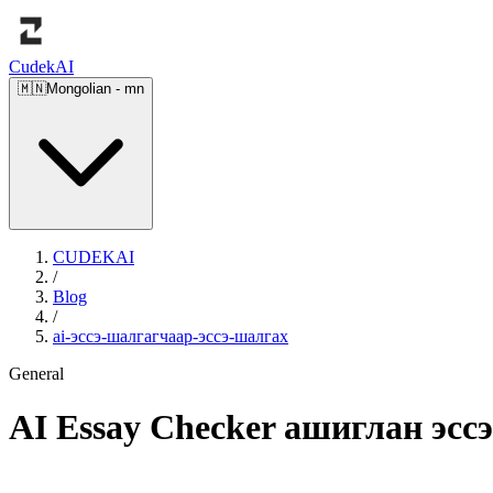
Cudek
AI
🇲🇳
Mongolian
-
mn
CUDEKAI
/
Blog
/
ai-эссэ-шалгагчаар-эссэ-шалгах
General
AI Essay Checker ашиглан эссэ