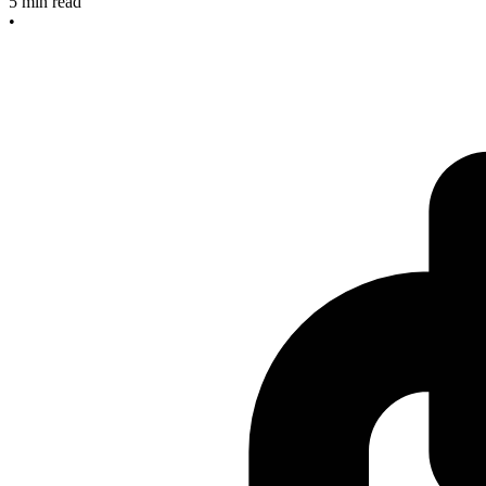
5
min read
•