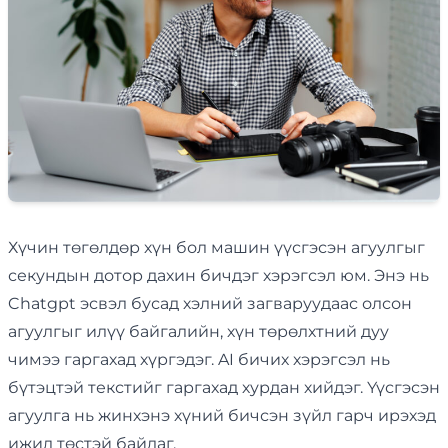
Хүчин төгөлдөр хүн бол машин үүсгэсэн агуулгыг
секундын дотор дахин бичдэг хэрэгсэл юм. Энэ нь
Chatgpt эсвэл бусад хэлний загваруудаас олсон
агуулгыг илүү байгалийн, хүн төрөлхтний дуу
чимээ гаргахад хүргэдэг. AI бичих хэрэгсэл нь
бүтэцтэй текстийг гаргахад хурдан хийдэг. Үүсгэсэн
агуулга нь жинхэнэ хүний бичсэн зүйл гарч ирэхэд
ижил төстэй байдаг.