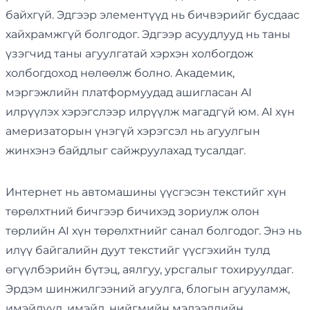
байхгүй. Эдгээр элементүүд нь бичвэрийг бусдаас
хайхрамжгүй болгодог. Эдгээр асуудлууд нь таны
үзэгчид таны агуулгатай хэрхэн холбогдож
холбогдоход нөлөөлж болно. Академик,
мэргэжлийн платформуудад ашигласан AI
илрүүлэх хэрэгслээр илрүүлж магадгүй юм. AI хүн
америзаторын үнэгүй хэрэгсэл нь агуулгын
жинхэнэ байдлыг сайжруулахад тусалдаг.
Интернет нь автомашины үүсгэсэн текстийг хүн
төрөлхтний бичгээр бичихэд зориулж олон
төрлийн AI хүн төрөлхтнийг санал болгодог. Энэ нь
илүү байгалийн дуут текстийг үүсгэхийн тулд
өгүүлбэрийн бүтэц, аялгуу, урсгалыг тохируулдаг.
Эрдэм шинжилгээний агуулга, блогын агууламж,
имэйлүүд, имэйл, нийгмийн мэдээллийн