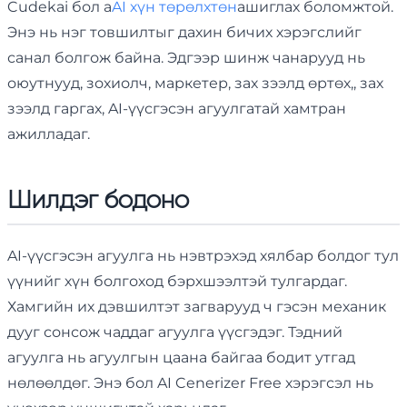
Cudekai бол a
AI хүн төрөлхтөн
ашиглах боломжтой.
Энэ нь нэг товшилтыг дахин бичих хэрэгслийг
санал болгож байна. Эдгээр шинж чанарууд нь
оюутнууд, зохиолч, маркетер, зах зээлд өртөх,, зах
зээлд гаргах, AI-үүсгэсэн агуулгатай хамтран
ажилладаг.
Шилдэг бодоно
AI-үүсгэсэн агуулга нь нэвтрэхэд хялбар болдог тул
үүнийг хүн болгоход бэрхшээлтэй тулгардаг.
Хамгийн их дэвшилтэт загварууд ч гэсэн механик
дууг сонсож чаддаг агуулга үүсгэдэг. Тэдний
агуулга нь агуулгын цаана байгаа бодит утгад
нөлөөлдөг. Энэ бол AI Cenerizer Free хэрэгсэл нь