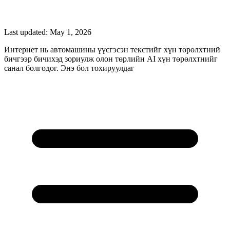
Last updated:
May 1, 2026
Интернет нь автомашины үүсгэсэн текстийг хүн төрөлхтний
бичгээр бичихэд зориулж олон төрлийн AI хүн төрөлхтнийг
санал болгодог. Энэ бол тохируулдаг