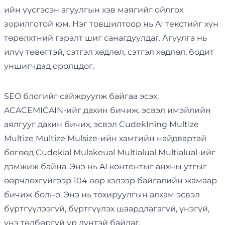
ийн үүсгэсэн агуулгын хэв маягийг ойлгох
зорилготой юм. Нэг товшилтоор нь AI текстийг хүн
төрөлхтний гаралт шиг санагдуулдаг. Агуулга нь
илүү төвөгтэй, сэтгэл хөдлөл, сэтгэл хөдлөл, бодит
уншигчдад оролцдог.
SEO блогийг сайжруулж байгаа эсэх,
ACACEMICAIN-ийг дахин бичиж, эсвэл имэйлийн
аялгууг дахин бичих, эсвэл CudekIning Multize
Multize Multize Mulsize-ийн хамгийн найдвартай
бөгөөд Cudekial Mulakeual Multialual Multialual-ийг
дэмжиж байна. Энэ нь AI контентыг анхны утгыг
өөрчлөхгүйгээр 104 өөр хэлээр байгалийн жамаар
бичиж болно. Энэ нь тохируулгын алхам эсвэл
бүртгүүлээгүй, бүртгүүлэх шаардлагагүй, үнэгүй,
үнэ төлбөргүй үр дүнтэй байдаг.