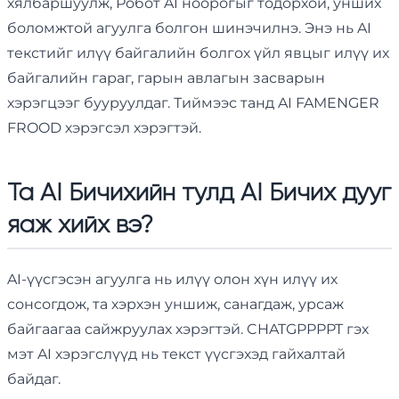
хялбаршуулж, Робот AI ноорогыг тодорхой, унших
боломжтой агуулга болгон шинэчилнэ. Энэ нь AI
текстийг илүү байгалийн болгох үйл явцыг илүү их
байгалийн гараг, гарын авлагын засварын
хэрэгцээг бууруулдаг. Тиймээс танд AI FAMENGER
FROOD хэрэгсэл хэрэгтэй.
Та AI Бичихийн тулд AI Бичих дууг
яаж хийх вэ?
AI-үүсгэсэн агуулга нь илүү олон хүн илүү их
сонсогдож, та хэрхэн уншиж, санагдаж, урсаж
байгаагаа сайжруулах хэрэгтэй. CHATGPPPPT гэх
мэт AI хэрэгслүүд нь текст үүсгэхэд гайхалтай
байдаг.