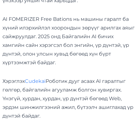
үнэхээр уншигчтай харьцдаг.
AI FOMERIZER Free Bations нь машины гаралт ба
хүний илэрхийлэл хоорондын зөрүүг арилгах аяыг
сайжруулдаг. 2025 онд Байгалийн AI бичих
хамгийн сайн хэрэгсэл бол энгийн, үр дүнтэй, үр
дүнтэй, олон улсын хувьд бөгөөд хүн бүрт
хүртээмжтэй байдаг.
Хэрэглэх
Cudekai
Роботик дууг асаах AI гаралтыг
гөлгөр, байгалийн агууламж болгон хувиргах.
Үнэгүй, хурдан, хурдан, үр дүнтэй бөгөөд Web,
эрдэм шинжилгээний ажил, бүтээлч ашиглахад үр
дүнтэй байдаг.