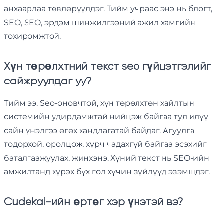
анхаарлаа төвлөрүүлдэг. Тийм учраас энэ нь блогт,
SEO, SEO, эрдэм шинжилгээний ажил хамгийн
тохиромжтой.
Хүн төрөлхтний текст seo гүйцэтгэлийг
сайжруулдаг уу?
Тийм ээ. Seo-оновчтой, хүн төрөлхтөн хайлтын
системийн удирдамжтай нийцэж байгаа тул илүү
сайн үнэлгээ өгөх хандлагатай байдаг. Агуулга
тодорхой, оролцож, хүрч чадахгүй байгаа эсэхийг
баталгаажуулах, жинхэнэ. Хүний текст нь SEO-ийн
амжилтанд хүрэх бүх гол хүчин зүйлүүд эзэмшдэг.
Cudekai-ийн өртөг хэр үнэтэй вэ?