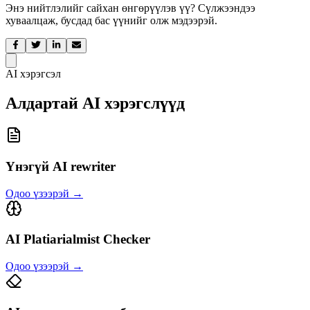
Энэ нийтлэлийг сайхан өнгөрүүлэв үү? Сүлжээндээ
хуваалцаж, бусдад бас үүнийг олж мэдээрэй.
AI хэрэгсэл
Алдартай AI хэрэгслүүд
Үнэгүй AI rewriter
Одоо үзээрэй
→
AI Platiarialmist Checker
Одоо үзээрэй
→