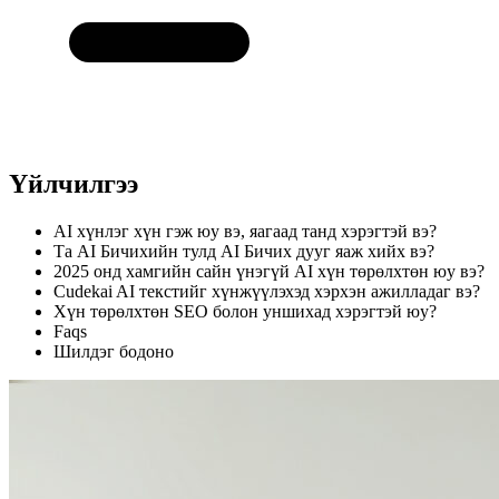
Үйлчилгээ
AI хүнлэг хүн гэж юу вэ, яагаад танд хэрэгтэй вэ?
Та AI Бичихийн тулд AI Бичих дууг яаж хийх вэ?
2025 онд хамгийн сайн үнэгүй AI хүн төрөлхтөн юу вэ?
Cudekai AI текстийг хүнжүүлэхэд хэрхэн ажилладаг вэ?
Хүн төрөлхтөн SEO болон уншихад хэрэгтэй юу?
Faqs
Шилдэг бодоно