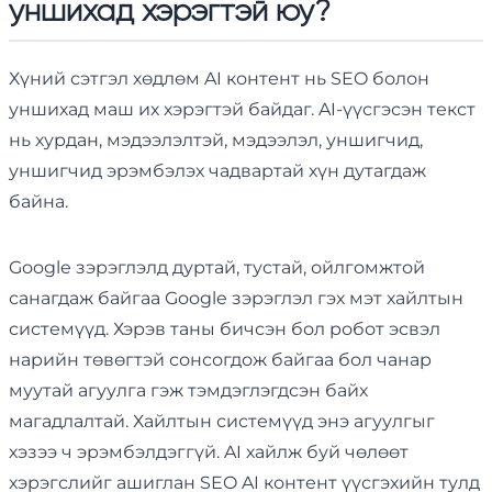
уншихад хэрэгтэй юу?
Хүний сэтгэл хөдлөм AI контент нь SEO болон
уншихад маш их хэрэгтэй байдаг. AI-үүсгэсэн текст
нь хурдан, мэдээлэлтэй, мэдээлэл, уншигчид,
уншигчид эрэмбэлэх чадвартай хүн дутагдаж
байна.
Google зэрэглэлд дуртай, тустай, ойлгомжтой
санагдаж байгаа Google зэрэглэл гэх мэт хайлтын
системүүд. Хэрэв таны бичсэн бол робот эсвэл
нарийн төвөгтэй сонсогдож байгаа бол чанар
муутай агуулга гэж тэмдэглэгдсэн байх
магадлалтай. Хайлтын системүүд энэ агуулгыг
хэзээ ч эрэмбэлдэггүй. AI хайлж буй чөлөөт
хэрэгслийг ашиглан SEO AI контент үүсгэхийн тулд