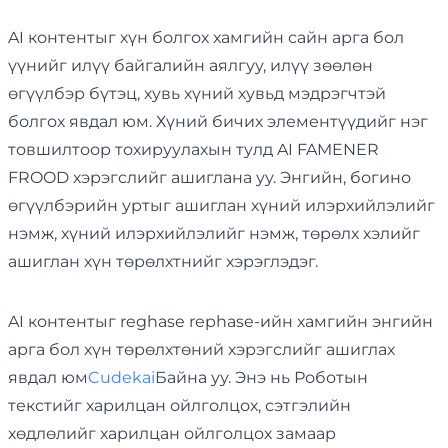
AI контентыг хүн болгох хамгийн сайн арга бол
үүнийг илүү байгалийн аялгуу, илүү зөөлөн
өгүүлбэр бүтэц, хувь хүний хувьд мэдрэгчтэй
болгох явдал юм. Хүний бичих элементүүдийг нэг
товшилтоор тохируулахын тулд AI FAMENER
FROOD хэрэгслийг ашиглана уу. Энгийн, богино
өгүүлбэрийн уртыг ашиглан хүний илэрхийлэлийг
нэмж, хүний илэрхийлэлийг нэмж, төрөлх хэлийг
ашиглан хүн төрөлхтнийг хэрэглэдэг.
AI контентыг reghase rephase-ийн хамгийн энгийн
арга бол хүн төрөлхтөний хэрэгслийг ашиглах
явдал юм
Cudekai
Байна уу. Энэ нь Роботын
текстийг харилцан ойлголцох, сэтгэлийн
хөдлөлийг харилцан ойлголцох замаар