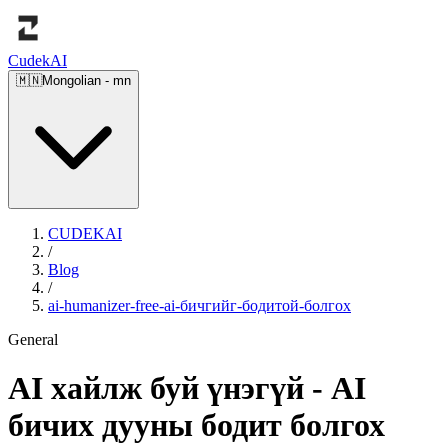
Cudek
AI
🇲🇳
Mongolian
-
mn
CUDEKAI
/
Blog
/
ai-humanizer-free-ai-бичгийг-бодитой-болгох
General
AI хайлж буй үнэгүй - AI
бичих дууны бодит болгох