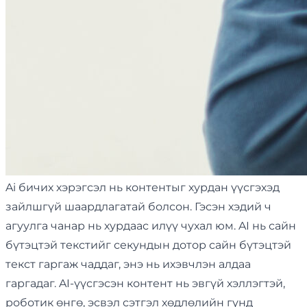
Ai бичих хэрэгсэл нь контентыг хурдан үүсгэхэд
зайлшгүй шаардлагатай болсон. Гэсэн хэдий ч
агуулга чанар нь хурдаас илүү чухал юм. AI нь сайн
бүтэцтэй текстийг секундын дотор сайн бүтэцтэй
текст гаргаж чаддаг, энэ нь ихэвчлэн алдаа
гаргадаг. AI-үүсгэсэн контент нь эвгүй хэллэгтэй,
роботик өнгө, эсвэл сэтгэл хөдлөлийн гүнд