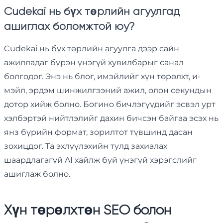
Cudekai нь бүх төрлийн агуулгад
ашиглах боломжтой юу?
Cudekai нь бүх төрлийн агуулга дээр сайн
ажилладаг бүрэн үнэгүй хувилбарыг санал
болгодог. Энэ нь блог, имэйлийг хүн төрөлхт, и-
мэйл, эрдэм шинжилгээний ажил, олон секундын
дотор хийж болно. Богино бичлэгүүдийг эсвэл урт
хэлбэртэй нийтлэлийг дахин бичсэн байгаа эсэх нь
янз бүрийн формат, зорилтот түвшинд дасан
зохицдог. Та эхлүүлэхийн тулд захиалах
шаардлагагүй AI хайлж буй үнэгүй хэрэгслийг
ашиглаж болно.
Хүн төрөлхтөн SEO болон