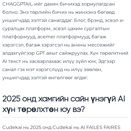
CHAGGPTAIL-ийг дахин бичихэд зориулагдсан
болно. Энэ төрлийн бичих нь жинхэнэ бөгөөд
уншигчдад ээлтэй санагддаг. Блог, брэнд, эсвэл и-
суралцах платформ, эсвэл цахим сургалтын
платформууд, acemer платформууд, багаж
хэрэгсэл, багаж хэрэгсэл нь анхны мессежийг
алдахгүйгээр GPT аяыг сайжруулах. Хүн төрөлхтний
AI текст нь засварлахаас илүү зүйл юм; Эдгээр
санал гэх мэт хэрэгслүүд нь илүү зөөлөн,
уншигчдад ээлтэй өнгөлгөөг өгдөг.
2025 онд хамгийн сайн үнэгүй AI
хүн төрөлхтөн юу вэ?
Cudekai нь 2025 онд Cudekai нь AI FAILES FAIRES