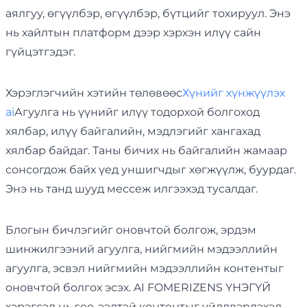
аялгуу, өгүүлбэр, өгүүлбэр, бүтцийг тохируул. Энэ
нь хайлтын платформ дээр хэрхэн илүү сайн
гүйцэтгэдэг.
Хэрэглэгчийн хэтийн төлөвөөс
Хүнийг хүнжүүлэх
ai
Агуулга нь үүнийг илүү тодорхой болгоход
хялбар, илүү байгалийн, мэдлэгийг хангахад
хялбар байдаг. Таны бичих нь байгалийн жамаар
сонсогдож байх үед уншигчдыг хөгжүүлж, буурдаг.
Энэ нь танд шууд мессеж илгээхэд тусалдаг.
Блогын бичлэгийг оновчтой болгож, эрдэм
шинжилгээний агуулга, нийгмийн мэдээллийн
агуулга, эсвэл нийгмийн мэдээллийн контентыг
оновчтой болгох эсэх. AI FOMERIZENS ҮНЭГҮЙ
хэрэгсэл нь seo-ээлтэй контентыг үйлдвэрлэхэд