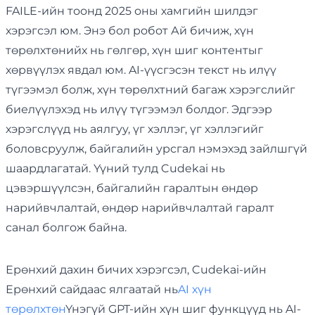
FAILE-ийн тоонд 2025 оны хамгийн шилдэг
хэрэгсэл юм. Энэ бол робот Ай бичиж, хүн
төрөлхтөнийх нь гөлгөр, хүн шиг контентыг
хөрвүүлэх явдал юм. AI-үүсгэсэн текст нь илүү
түгээмэл болж, хүн төрөлхтний багаж хэрэгслийг
биелүүлэхэд нь илүү түгээмэл болдог. Эдгээр
хэрэгслүүд нь аялгуу, үг хэллэг, үг хэллэгийг
боловсруулж, байгалийн урсгал нэмэхэд зайлшгүй
шаардлагатай. Үүний тулд Cudekai нь
цэвэршүүлсэн, байгалийн гаралтын өндөр
нарийвчлалтай, өндөр нарийвчлалтай гаралт
санал болгож байна.
Ерөнхий дахин бичих хэрэгсэл, Cudekai-ийн
Ерөнхий сайдаас ялгаатай нь
AI хүн
төрөлхтөн
Үнэгүй GPT-ийн хүн шиг функцүүд нь AI-