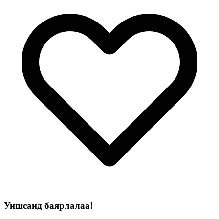
Уншсанд баярлалаа!