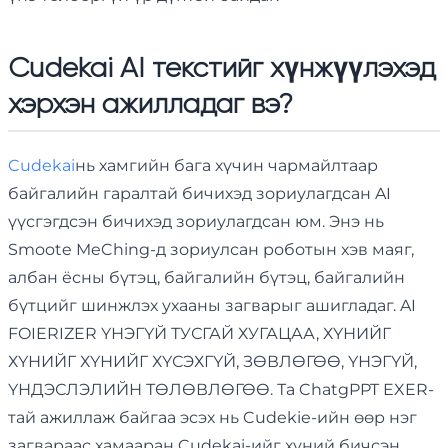
Cudekai AI текстийг хүнжүүлэхэд
хэрхэн ажилладаг вэ?
Cudekai
нь хамгийн бага хүчин чармайлтаар
байгалийн гаралтай бичихэд зориулагдсан AI
үүсгэгдсэн бичихэд зориулагдсан юм. Энэ нь
Smoote MeChing-д зориулсан роботын хэв маяг,
албан ёсны бүтэц, байгалийн бүтэц, байгалийн
бүтцийг шинжлэх ухааны загварыг ашигладаг. AI
FOIERIZER ҮНЭГҮЙ ТУСГАЙ ХУГАЦАА, ХҮНИЙГ
ХҮНИЙГ ХҮНИЙГ ХҮСЭХГҮЙ, ЗӨВЛӨГӨӨ, ҮНЭГҮЙ,
ҮНДЭСЛЭЛИЙН ТӨЛӨВЛӨГӨӨ. Та ChatgPPT EXER-
тай ажиллаж байгаа эсэх нь Cudekie-ийн өөр нэг
загвараас хамааран Cudekai-ийг хүний бичсэн