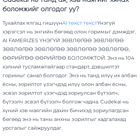
боломжийг олгодог уу?
Тухайлах ялгац гишүүн
AI текст текст
Үнэгүй
хэрэгсэл нь энгийн бөгөөд олон горимыг дэмждэг.
AI FAMERIZES ҮНЭГҮЙ ЗӨВЛӨГӨӨ ЗӨВЛӨГӨӨ
ЗӨВЛӨГӨӨ ЗӨВЛӨГӨӨ ЗӨВЛӨГӨӨ ЗӨВЛӨГӨӨ,
ӨӨРИЙГӨӨ ӨӨРИЙГӨӨ БОЛОМЖТОЙ. Энэ нь 104
хэлний тусламжтайгаар стандарт, дэвшилтэт
горимыг санал болгодог. Энэ нь танд илүү их албан
ёсны, зорилтот үзэгчдэд илүү олон албан ёсны,
эсвэл зорилтот үзэгчдэд зориулсан бүтээлч,
бүтээлч эсвэл бүтээлч болгож чадна. Cudekai нь
хүний хэв маягийн дахин бичихэд зориулагдсан
бөгөөд энэ нь таны анхны зорилгыг хадгалахад
урсгалыг сайжруулдаг.