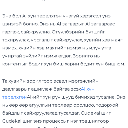
Энэ бол AI хүн төрөлхтөн үнэгүй хэрэгсэл үнэ
цэнэтэй болно. Энэ нь AI загварыг AI загвараас
гаргаж, сайжруулна. Өгүүлбэрийн бүтцийг
тохируулах, урсгалыг сайжруулах, хувийн хэв маяг
нэмэх, хувийн хэв маягийг нэмэх нь илүү утга
учиртай зүйлийг нэмж өгдөг. Зорилго нь
контентыг бодит хүн биш харин бодит хүн биш юм.
Та хувийн зорилгоор эсвэл мэргэжлийн
даалгаврыг ашиглаж байгаа эсэх
AI хүн
төрөлхтөн
AI-ийг хүн рүү шууд бичихэд тусална. Энэ
нь өөр өөр агуулгын төрлөөр оролцоо, тодорхой
байдлыг сайжруулахад тусалдаг. Cudekai шиг
Cudekai шиг энэ процессыг нэг товшилтоор