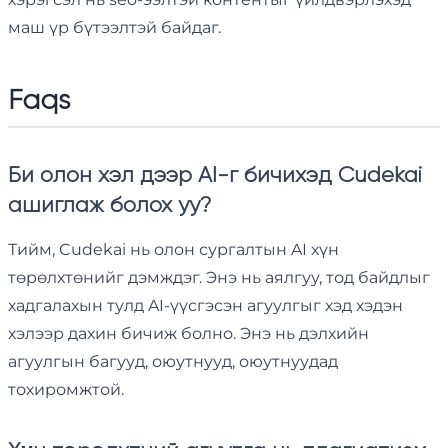
маш үр бүтээлтэй байдаг.
Faqs
Би олон хэл дээр AI-г бичихэд Cudekai
ашиглаж болох уу?
Тийм, Cudekai нь олон сургалтын AI хүн
төрөлхтөнийг дэмждэг. Энэ нь аялгуу, тод байдлыг
хадгалахын тулд AI-үүсгэсэн агуулгыг хэд хэдэн
хэлээр дахин бичиж болно. Энэ нь дэлхийн
агуулгын багууд, оюутнууд, оюутнуудад
тохиромжтой.