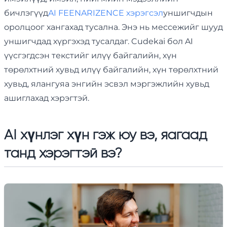
бичлэгүүд
AI FEENARIZENCE хэрэгсэл
уншигчдын
оролцоог хангахад тусална. Энэ нь мессежийг шууд
уншигчдад хүргэхэд тусалдаг. Cudekai бол AI
үүсгэгдсэн текстийг илүү байгалийн, хүн
төрөлхтний хувьд илүү байгалийн, хүн төрөлхтний
хувьд, ялангуяа энгийн эсвэл мэргэжлийн хувьд
ашиглахад хэрэгтэй.
AI хүнлэг хүн гэж юу вэ, яагаад
танд хэрэгтэй вэ?