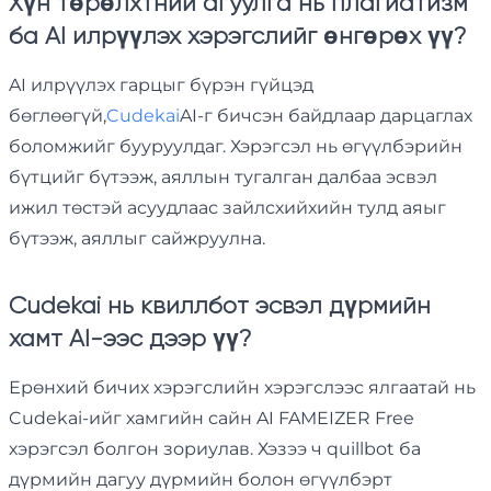
Хүн төрөлхтний агуулга нь плагиатизм
ба AI илрүүлэх хэрэгслийг өнгөрөх үү?
AI илрүүлэх гарцыг бүрэн гүйцэд
бөглөөгүй,
Cudekai
AI-г бичсэн байдлаар дарцаглах
боломжийг бууруулдаг. Хэрэгсэл нь өгүүлбэрийн
бүтцийг бүтээж, аяллын тугалган далбаа эсвэл
ижил төстэй асуудлаас зайлсхийхийн тулд аяыг
бүтээж, аяллыг сайжруулна.
Cudekai нь квиллбот эсвэл дүрмийн
хамт AI-ээс дээр үү?
Ерөнхий бичих хэрэгслийн хэрэгслээс ялгаатай нь
Cudekai-ийг хамгийн сайн AI FAMEIZER Free
хэрэгсэл болгон зориулав. Хэзээ ч quillbot ба
дүрмийн дагуу дүрмийн болон өгүүлбэрт