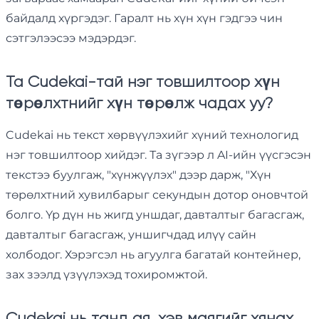
байдалд хүргэдэг. Гаралт нь хүн хүн гэдгээ чин
сэтгэлээсээ мэдэрдэг.
Та Cudekai-тай нэг товшилтоор хүн
төрөлхтнийг хүн төрөлж чадах уу?
Cudekai нь текст хөрвүүлэхийг хүний технологид
нэг товшилтоор хийдэг. Та зүгээр л AI-ийн үүсгэсэн
текстээ буулгаж, "хүнжүүлэх" дээр дарж, "Хүн
төрөлхтний хувилбарыг секундын дотор оновчтой
болго. Үр дүн нь жигд уншдаг, давталтыг багасгаж,
давталтыг багасгаж, уншигчдад илүү сайн
холбодог. Хэрэгсэл нь агуулга багатай контейнер,
зах зээлд үзүүлэхэд тохиромжтой.
Cudekai нь танд ая, хэв маягийг хянах