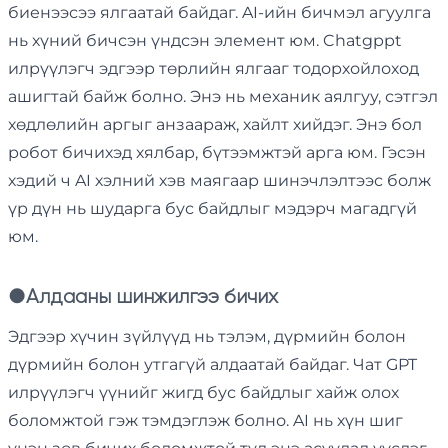
биенээсээ ялгаатай байдаг. AI-ийн бичмэл агуулга
нь хүний ​​бичсэн үндсэн элемент юм. Chatgppt
илрүүлэгч эдгээр төрлийн ялгааг тодорхойлоход
ашигтай байж болно. Энэ нь механик аялгуу, сэтгэл
хөдлөлийн аргыг анзаараж, хайлт хийдэг. Энэ бол
робот бичихэд хялбар, бүтээмжтэй арга юм. Гэсэн
хэдий ч AI хэлний хэв маягаар шинэчлэлтээс болж
үр дүн нь шударга бус байдлыг мэдэрч магадгүй
юм.
●
Алдааны шинжилгээ бичих
Эдгээр хүчин зүйлүүд нь тэлэм, дүрмийн болон
дүрмийн болон утгагүй алдаатай байдаг. Чат GPT
илрүүлэгч үүнийг жигд бус байдлыг хайж олох
боломжтой гэж тэмдэглэж болно. AI нь хүн шиг