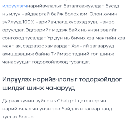
илрүүлэгч
нарийвчлалыг баталгаажуулдаг, бусад
нь илүү найдвартай байж болох юм. Олон хүчин
зүйлүүд 100% нарийвчлалд хүрэхэд хувь нэмэр
оруулдаг. Эдгээрийг мэдэж байх нь үнэн зөвийг
сонгоход тусалдаг. Үр дүн нь бичих хэв маягийн хэв
маяг, ая, сэдэвээс хамаардаг. Хэлний загварууд
ахиц дэвшиж байна Тиймээс тэдний гол шинж
чанаруудыг тодорхойлоход тусалдаг.
Илрүүлэх нарийвчлалыг тодорхойлдог
шилдэг шинж чанарууд
Дараах хүчин зүйлс нь Chatgpt детекторын
нарийвчлалын үнэн зөв байдлын талаар танд
туслах болно.