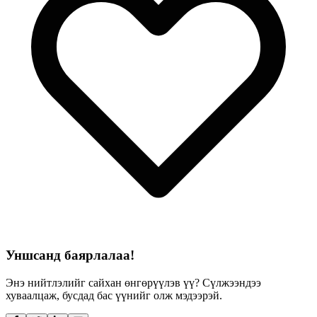
Уншсанд баярлалаа!
Энэ нийтлэлийг сайхан өнгөрүүлэв үү? Сүлжээндээ
хуваалцаж, бусдад бас үүнийг олж мэдээрэй.