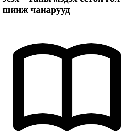
шинж чанарууд