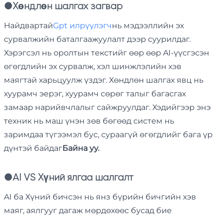
●
Хөндлөн шалгах загвар
Найдвартай
Gpt илрүүлэгч
нь мэдээллийн эх
сурвалжийн баталгаажуулалт дээр суурилдаг.
Хэрэгсэл нь оролтын текстийг өөр өөр AI-үүсгэсэн
өгөгдлийн эх сурвалж, хэл шинжлэлийн хэв
маягтай харьцуулж үздэг. Хөндлөн шалгах явц нь
хуурамч эерэг, хуурамч сөрөг талыг багасгах
замаар нарийвчлалыг сайжруулдаг. Хэдийгээр энэ
техник нь маш үнэн зөв бөгөөд систем нь
заримдаа түгээмэл бус, сураагүй өгөгдлийг бага үр
дүнтэй байдаг
Байна уу.
●
AI VS Хүний ялгаа шалгалт
AI ба Хүний бичсэн нь янз бүрийн бичгийн хэв
маяг, аялгууг дагаж мөрдөхөөс бусад бие