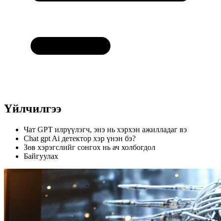
Үйлчилгээ
Чат GPT илрүүлэгч, энэ нь хэрхэн ажилладаг вэ
Chat gpt Ai детектор хэр үнэн бэ?
Зөв хэрэгслийг сонгох нь ач холбогдол
Байгуулах