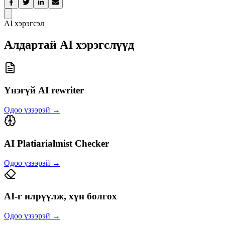
AI хэрэгсэл
Алдартай AI хэрэгслүүд
Үнэгүй AI rewriter
Одоо үзээрэй
→
AI Platiarialmist Checker
Одоо үзээрэй
→
AI-г илрүүлж, хүн болгох
Одоо үзээрэй
→