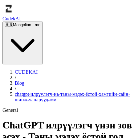
Cudek
AI
🇲🇳
Mongolian
-
mn
CUDEKAI
/
Blog
/
chatgpt-илрүүлэгч-нь-таны-мэдэх-ёстой-хамгийн-сайн-
шинж-чанарууд-юм
General
ChatGPT илрүүлэгч үнэн зөв
эсэх - Таны мэдэх ёстой гол