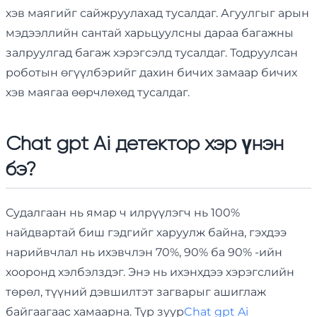
хэв маягийг сайжруулахад тусалдаг. Агуулгыг арын
мэдээллийн сантай харьцуулсны дараа багажны
залруулгад багаж хэрэгсэлд тусалдаг. Тодруулсан
роботын өгүүлбэрийг дахин бичих замаар бичих
хэв маягаа өөрчлөхөд тусалдаг.
Chat gpt Ai детектор хэр үнэн
бэ?
Судалгаан нь ямар ч илрүүлэгч нь 100%
найдвартай биш гэдгийг харуулж байна, гэхдээ
нарийвчлал нь ихэвчлэн 70%, 90% ба 90% -ийн
хооронд хэлбэлздэг. Энэ нь ихэнхдээ хэрэгслийн
төрөл, түүний дэвшилтэт загварыг ашиглаж
байгаагаас хамаарна. Түр зуур
Chat gpt Ai