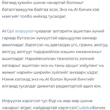
бөгөөд хувийн шинж чанартай болохыг
баталгаажуулж байгаа эсэх. Энэ нь AI Бичих хэв
маягийг толбо хийхэд тусалдаг.
Аг
Gpt илрүүлэгч
ухаалаг алгоритм ашиглан хүний ​​
гараар бүтээсэн хүмүүстэй харьцуулах замаар
ажилладаг. Хэрэгсэл нь давтагдах үгс, грамм, аялгуу,
аялгуу, аялгууг тодорхойлох машин механизмыг
ашигладаг. Нарийвчилсан технологи, хэлний
загварыг ашиглан энэ нь таны орцыг хоёуланг нь
жижиг нарийн ширийн зүйлийг анхаарч үздэг.
Нэмж хэлэхэд энэ нь AI болон Хүний бичгийг
ялгахад тусалдаг дижитал редактортой адил юм.
Илрүүлэх хэрэгсэл тус бүр нь өөр өөр шинж
чанарыг өгдөг, найдвартай хэрэгсэл
Cudekai
бичих