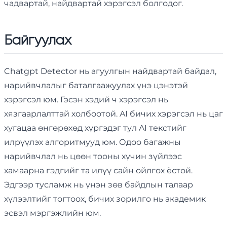
чадвартай, найдвартай хэрэгсэл болгодог.
Байгуулах
Chatgpt Detector нь агуулгын найдвартай байдал,
нарийвчлалыг баталгаажуулах үнэ цэнэтэй
хэрэгсэл юм. Гэсэн хэдий ч хэрэгсэл нь
хязгаарлалттай холбоотой. AI бичих хэрэгсэл нь цаг
хугацаа өнгөрөхөд хүргэдэг тул AI текстийг
илрүүлэх алгоритмууд юм. Одоо багажны
нарийвчлал нь цөөн тооны хүчин зүйлээс
хамаарна гэдгийг та илүү сайн ойлгох ёстой.
Эдгээр тусламж нь үнэн зөв байдлын талаар
хүлээлтийг тогтоох, бичих зорилго нь академик
эсвэл мэргэжлийн юм.