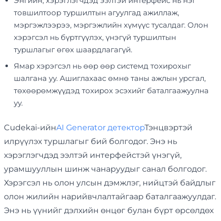
Энгийн, хэрэглэгчдэд ээлтэй интерфейс нь нэг
товшилтоор туршилтын агуулгад ажиллаж,
мэргэжлээрээ, мэргэжлийн хүмүүс тусалдаг. Олон
хэрэгсэл нь бүртгүүлэх, үнэгүй туршилтын
туршлагыг өгөх шаардлагагүй.
Ямар хэрэгсэл нь өөр өөр системд тохирохыг
шалгана уу. Ашиглахаас өмнө таны ажлын урсгал,
төхөөрөмжүүдэд тохирох эсэхийг баталгаажуулна
уу.
Cudekai-ийн
AI Generator детектор
Тэнцвэртэй
илрүүлэх туршлагыг бий болгодог. Энэ нь
хэрэглэгчдэд ээлтэй интерфейстэй үнэгүй,
урамшууллын шинж чанаруудыг санал болгодог.
Хэрэгсэл нь олон улсын дэмжлэг, нийцтэй байдлыг
олон жилийн нарийвчлалтайгаар баталгаажуулдаг.
Энэ нь үүнийг дэлхийн өнцөг булан бүрт өрсөлдөх