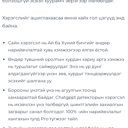
болзошгүй эсвэл хуурамч эерэгээр нөлөөлдөг.
Хэрэгслийг ашиглахаасаа өмнө хайх гол цэгүүд энд
байна.
Сайн хэрэгсэл нь Ай ба Хүний бичгийг өндөр
нарийвчлалтай хувь хэмжээгээр ялгах ёстой.
Өндөр түвшний оролтын хурдан хариу арга хэмжээ
нь туршлагыг сайжруулдаг. Энэ нь үр дүнг
алдагдахгүйгээр үнэн зөв, хурдыг тэнцвэржүүлдэг
эсэхийг шалгана уу.
Борооны үнэтэй үнэ нь агуулгын тоонд
хамааралтай байдаг. Chatgppt детекторын хэрэгсэл
нь ихэвчлэн үнэ төлбөргүй, шимтгэлийн захиалгын
загварыг санал болгодог. 100% -ийн нарийвчлалыг
хангахын тулд Pro түгжээг тайл.