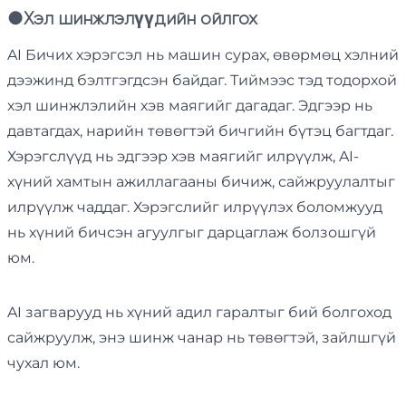
●
Хэл шинжлэлүүдийн ойлгох
AI Бичих хэрэгсэл нь машин сурах, өвөрмөц хэлний
дээжинд бэлтгэгдсэн байдаг. Тиймээс тэд тодорхой
хэл шинжлэлийн хэв маягийг дагадаг. Эдгээр нь
давтагдах, нарийн төвөгтэй бичгийн бүтэц багтдаг.
Хэрэгслүүд нь эдгээр хэв маягийг илрүүлж, AI-
хүний ​​хамтын ажиллагааны бичиж, сайжруулалтыг
илрүүлж чаддаг. Хэрэгслийг илрүүлэх боломжууд
нь хүний ​​бичсэн агуулгыг дарцаглаж болзошгүй
юм.
AI загварууд нь хүний ​​адил гаралтыг бий болгоход
сайжруулж, энэ шинж чанар нь төвөгтэй, зайлшгүй
чухал юм.