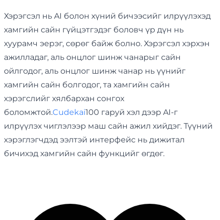
Хэрэгсэл нь AI болон хүний ​​бичээсийг илрүүлэхэд
хамгийн сайн гүйцэтгэдэг боловч үр дүн нь
хуурамч эерэг, сөрөг байж болно. Хэрэгсэл хэрхэн
ажилладаг, аль онцлог шинж чанарыг сайн
ойлгодог, аль онцлог шинж чанар нь үүнийг
хамгийн сайн болгодог, та хамгийн сайн
хэрэгслийг хялбархан сонгох
боломжтой.
Cudekai
100 гаруй хэл дээр AI-г
илрүүлэх чиглэлээр маш сайн ажил хийдэг. Түүний
хэрэглэгчдэд ээлтэй интерфейс нь дижитал
бичихэд хамгийн сайн функцийг өгдөг.