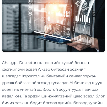
Chatgpt Detector нь текстийг хүний ​​бичсэн
хэсгийг хүн эсвэл AI-ээр бүтээсэн эсэхийг
шалгадаг. Хэрэгсэл нь байгалийн санааг хэрхэн
урсаж байгааг ойлгоход тусалдаг. AI бичихэд шууд
өсөлт нь үнэнтэй холбоотой асуултуудыг авчрах
явдал юм. Та эрдэм шинжилгээний цаас эсвэл блог
бичих эсэх нь бодит бөгөөд хувийн бөгөөд хувийн