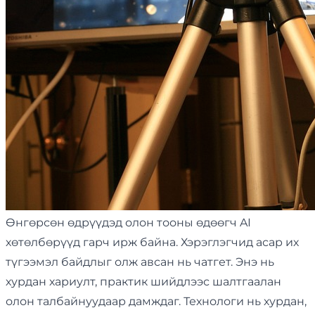
Өнгөрсөн өдрүүдэд олон тооны өдөөгч AI
хөтөлбөрүүд гарч ирж байна. Хэрэглэгчид асар их
түгээмэл байдлыг олж авсан нь чатгет. Энэ нь
хурдан хариулт, практик шийдлээс шалтгаалан
олон талбайнуудаар дамждаг. Технологи нь хурдан,