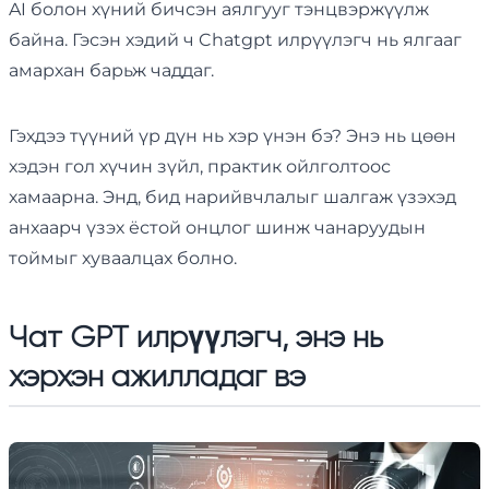
AI болон хүний ​​бичсэн аялгууг тэнцвэржүүлж
байна. Гэсэн хэдий ч Chatgpt илрүүлэгч нь ялгааг
амархан барьж чаддаг.
Гэхдээ түүний үр дүн нь хэр үнэн бэ? Энэ нь цөөн
хэдэн гол хүчин зүйл, практик ойлголтоос
хамаарна. Энд, бид нарийвчлалыг шалгаж үзэхэд
анхаарч үзэх ёстой онцлог шинж чанаруудын
тоймыг хуваалцах болно.
Чат GPT илрүүлэгч, энэ нь
хэрхэн ажилладаг вэ