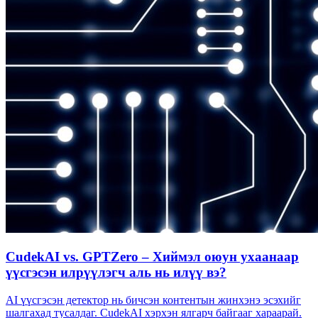
CudekAI vs. GPTZero – Хиймэл оюун ухаанаар
үүсгэсэн илрүүлэгч аль нь илүү вэ?
AI үүсгэсэн детектор нь бичсэн контентын жинхэнэ эсэхийг
шалгахад тусалдаг. CudekAI хэрхэн ялгарч байгааг хараарай.