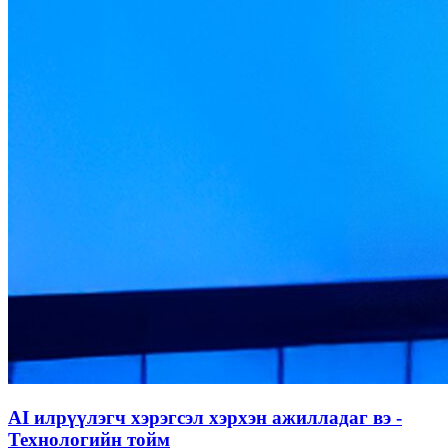
AI илрүүлэгч хэрэгсэл хэрхэн ажилладаг вэ -
Технологийн тойм