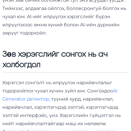
үнэн зөв бичих боломжтой тул энэ асуудал үүсдэг.
Тиймээс, алдаагаа ойлгох, боловсронгуй болгох нь
чухал юм. AI-ийг илрүүлэх хэрэгслийг бүрэн
илрүүлэхээс өмнө хүний ​​болон AI-ийн дүрмийн
зөрүүг тодорхойл.
Зөв хэрэгслийг сонгох нь ач
холбогдол
Хэрэгсэл сонголт нь илрүүлэх нарийвчлалыг
тодорхойлох чухал хүчин зүйл юм. Сонгохдоо
AI
Generator детектор
, түүний хурд, нарийвчлал,
нарийвчлал, хэрэглэгчдэд ээлтэй, хэрэглэгчдэд
ээлтэй интерфэйс, үнэ. Хэрэгслийн гүйцэтгэл нь
нийт нарийвчлалтайгаар маш их нөлөөлж