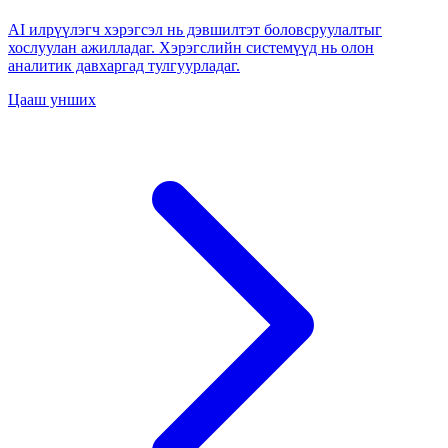
AI илрүүлэгч хэрэгсэл нь дэвшилтэт боловсруулалтыг
хослуулан ажилладаг. Хэрэгслийн системүүд нь олон
аналитик давхаргад тулгуурладаг.
Цааш унших