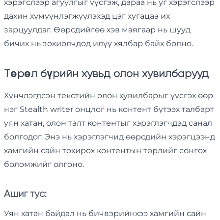
хэрэгслээр агуулгыг үүсгэж, дараа нь уг хэрэгслээр
дахин хүмүүнлэгжүүлэхэд цаг хугацаа их
зарцуулдаг. Өөрсдийгөө хэв маягаар нь шууд
бичих нь зохиолчдод илүү хялбар байх болно.
Төрөл бүрийн хувьд олон хувилбарууд
Хүнчлэгдсэн текстийн олон хувилбарыг үүсгэх өөр
нэг Stealth writer онцлог нь контент бүтээх талбарт
уян хатан, олон талт контентыг хэрэглэгчдэд санал
болгодог. Энэ нь хэрэглэгчид өөрсдийн хэрэгцээнд
хамгийн сайн тохирох контентын төрлийг сонгох
боломжийг олгоно.
Ашиг тус:
Уян хатан байдал нь бичвэрийнхээ хамгийн сайн