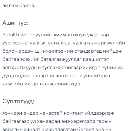
амлаж байна.
Ашиг тус:
Stealth writer үүнийг хиймэл оюун ухаанаар
үүсгэсэн агуулгыг өнгөлж, агуулга нь мэргэжлийн
болон эрдэм шинжилгээний стандартад нийцэж
байгаа эсэхийг баталгаажуулдаг дэвшилтэт
алгоритмуудын тусламжтайгаар хийдэг. Үүний үр
дүнд өндөр чанартай контент нь уншигчдыг
хамгийн ихээр татаж, сонирхдог.
Сул талууд:
Хэчнээн өндөр чанартай контент үйлдвэрлэж
байгаагаас үл хамааран энэ хэрэгсэлд гарын
авлагын хяналт шаардлагатай бөгөөд энэ нь