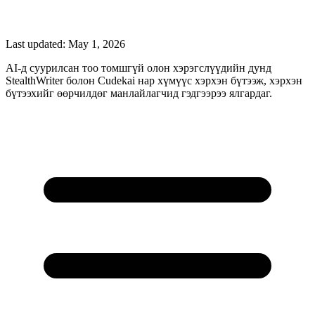
Last updated:
May 1, 2026
AI-д суурилсан тоо томшгүй олон хэрэгслүүдийн дунд
StealthWriter болон Cudekai нар хүмүүс хэрхэн бүтээж, хэрхэн
бүтээхийг өөрчилдөг манлайлагчид гэдгээрээ ялгардаг.