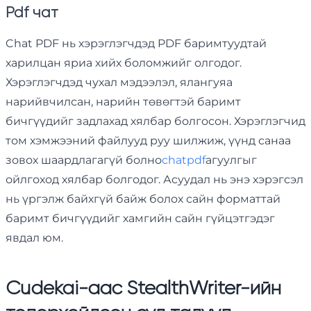
Pdf чат
Chat PDF нь хэрэглэгчдэд PDF баримтуудтай
харилцан яриа хийх боломжийг олгодог.
Хэрэглэгчдэд чухал мэдээлэл, ялангуяа
нарийвчилсан, нарийн төвөгтэй баримт
бичгүүдийг задлахад хялбар болгосон. Хэрэглэгчид
том хэмжээний файлууд руу шилжиж, үүнд санаа
зовох шаардлагагүй болно
chatpdf
агуулгыг
ойлгоход хялбар болгодог. Асуудал нь энэ хэрэгсэл
нь үргэлж байхгүй байж болох сайн форматтай
баримт бичгүүдийг хамгийн сайн гүйцэтгэдэг
явдал юм.
Cudekai-аас StealthWriter-ийн