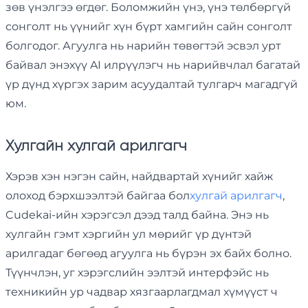
зөв үнэлгээ өгдөг. Боломжийн үнэ, үнэ төлбөргүй
сонголт нь үүнийг хүн бүрт хамгийн сайн сонголт
болгодог. Агуулга нь нарийн төвөгтэй эсвэл урт
байвал энэхүү AI илрүүлэгч нь нарийвчлал багатай
үр дүнд хүргэх зарим асуудалтай тулгарч магадгүй
юм.
Хулгайн хулгай арилгагч
Хэрэв хэн нэгэн сайн, найдвартай хүнийг хайж
олоход бэрхшээлтэй байгаа бол
хулгай арилгагч
,
Cudekai-ийн хэрэгсэл дээд талд байна. Энэ нь
хулгайн гэмт хэргийн ул мөрийг үр дүнтэй
арилгадаг бөгөөд агуулга нь бүрэн эх байх болно.
Түүнчлэн, уг хэрэгслийн ээлтэй интерфэйс нь
техникийн ур чадвар хязгаарлагдмал хүмүүст ч