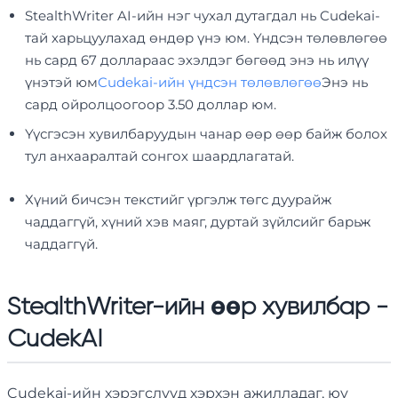
StealthWriter AI-ийн нэг чухал дутагдал нь Cudekai-
тай харьцуулахад өндөр үнэ юм. Үндсэн төлөвлөгөө
нь сард 67 доллараас эхэлдэг бөгөөд энэ нь илүү
үнэтэй юм
Cudekai-ийн үндсэн төлөвлөгөө
Энэ нь
сард ойролцоогоор 3.50 доллар юм.
Үүсгэсэн хувилбаруудын чанар өөр өөр байж болох
тул анхааралтай сонгох шаардлагатай.
Хүний бичсэн текстийг үргэлж төгс дуурайж
чаддаггүй, хүний ​​хэв маяг, дуртай зүйлсийг барьж
чаддаггүй.
StealthWriter-ийн өөр хувилбар -
CudekAI
Cudekai-ийн хэрэгслүүд хэрхэн ажилладаг, юу