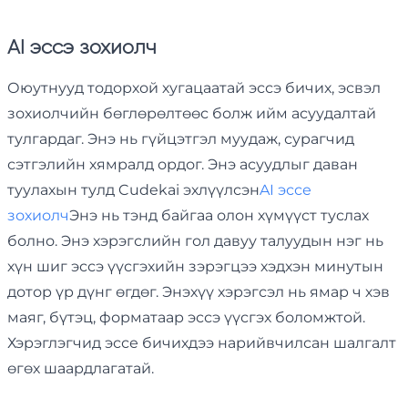
AI эссэ зохиолч
Оюутнууд тодорхой хугацаатай эссэ бичих, эсвэл
зохиолчийн бөглөрөлтөөс болж ийм асуудалтай
тулгардаг. Энэ нь гүйцэтгэл муудаж, сурагчид
сэтгэлийн хямралд ордог. Энэ асуудлыг даван
туулахын тулд Cudekai эхлүүлсэн
AI эссе
зохиолч
Энэ нь тэнд байгаа олон хүмүүст туслах
болно. Энэ хэрэгслийн гол давуу талуудын нэг нь
хүн шиг эссэ үүсгэхийн зэрэгцээ хэдхэн минутын
дотор үр дүнг өгдөг. Энэхүү хэрэгсэл нь ямар ч хэв
маяг, бүтэц, форматаар эссэ үүсгэх боломжтой.
Хэрэглэгчид эссе бичихдээ нарийвчилсан шалгалт
өгөх шаардлагатай.