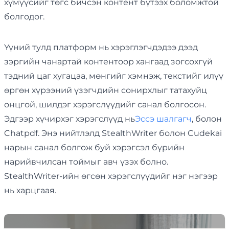
хүмүүсийг төгс бичсэн контент бүтээх боломжтой
болгодог.
Үүний тулд платформ нь хэрэглэгчдэдээ дээд
зэргийн чанартай контентоор хангаад зогсохгүй
тэдний цаг хугацаа, мөнгийг хэмнэж, текстийг илүү
өргөн хүрээний үзэгчдийн сонирхлыг татахуйц
онцгой, шилдэг хэрэгслүүдийг санал болгосон.
Эдгээр хүчирхэг хэрэгслүүд нь
Эссэ шалгагч
, болон
Chatpdf. Энэ нийтлэлд StealthWriter болон Cudekai
нарын санал болгож буй хэрэгсэл бүрийн
нарийвчилсан тоймыг авч үзэх болно.
StealthWriter-ийн өгсөн хэрэгслүүдийг нэг нэгээр
нь харцгаая.