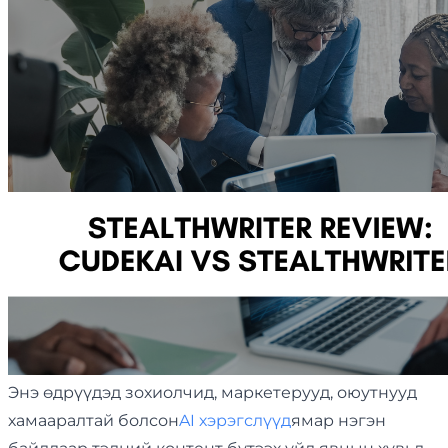
Энэ өдрүүдэд зохиолчид, маркетерууд, оюутнууд
хамааралтай болсон
AI хэрэгслүүд
ямар нэгэн