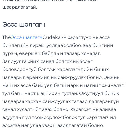
шаардлагатай.
Эссэ шалгагч
The
Эссэ шалгагч
Cudekai-н хэрэглүүр нь эссэ
бичлэгийн дүрэм, уялдаа холбоо, зөв ​​бичгийн
дүрэм, өвөрмөц байдлын талаар хянадаг.
Залруулга хийх, санал болгох нь эссег
боловсронгуй болгож, хэрэглэгчдийн бичих
чадварыг ерөнхийд нь сайжруулах болно. Энэ нь
маш их эссэ байх үед багш нарын цагийг хэмнэдэг
тул багш нарт маш их ач тустай. Оюутнууд бичих
чадвараа хэрхэн сайжруулах талаар дэлгэрэнгүй
санал хүсэлтийг авах болно. Хэрэгсэл нь аливаа
асуудлыг үл тоомсорлож болох тул хэрэглэгчид
эссэгээ нэг удаа үзэх шаардлагатай болно.