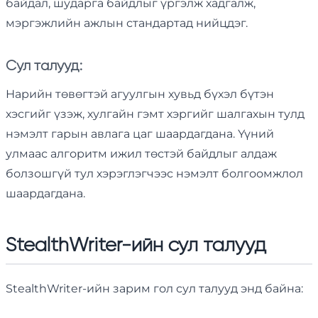
байдал, шударга байдлыг үргэлж хадгалж,
мэргэжлийн ажлын стандартад нийцдэг.
Сул талууд:
Нарийн төвөгтэй агуулгын хувьд бүхэл бүтэн
хэсгийг үзэж, хулгайн гэмт хэргийг шалгахын тулд
нэмэлт гарын авлага цаг шаардагдана. Үүний
улмаас алгоритм ижил төстэй байдлыг алдаж
болзошгүй тул хэрэглэгчээс нэмэлт болгоомжлол
шаардагдана.
StealthWriter-ийн сул талууд
StealthWriter-ийн зарим гол сул талууд энд байна: