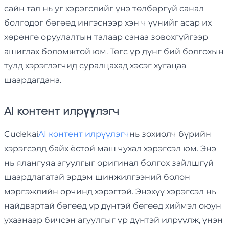
сайн тал нь уг хэрэгслийг үнэ төлбөргүй санал
болгодог бөгөөд ингэснээр хэн ч үүнийг асар их
хөрөнгө оруулалтын талаар санаа зовохгүйгээр
ашиглах боломжтой юм. Төгс үр дүнг бий болгохын
тулд хэрэглэгчид суралцахад хэсэг хугацаа
шаардагдана.
AI контент илрүүлэгч
Cudekai
AI контент илрүүлэгч
нь зохиолч бүрийн
хэрэгсэлд байх ёстой маш чухал хэрэгсэл юм. Энэ
нь ялангуяа агуулгыг оригинал болгох зайлшгүй
шаардлагатай эрдэм шинжилгээний болон
мэргэжлийн орчинд хэрэгтэй. Энэхүү хэрэгсэл нь
найдвартай бөгөөд үр дүнтэй бөгөөд хиймэл оюун
ухаанаар бичсэн агуулгыг үр дүнтэй илрүүлж, үнэн