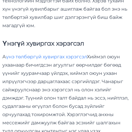
технологийн мэдлэгтэй байх болно. Хэрэв тухайн
хүн үнэгүй хувилбарыг ашиглаж байгаа бол энэ нь
төлбөртэй хувилбар шиг дэлгэрэнгүй биш байж
магадгүй юм.
Үнэгүй хувиргах хэрэгсэл
А
үнэ төлбөргүй хувиргах хэрэгсэл
Хиймэл оюун
ухаанаар бичигдсэн агуулгыг өөрчилдөг бөгөөд
үүнийг хуурамчаар үйлдэх, хиймэл оюун ухаан
илрүүлэгчээр дарцаглахаас сэргийлдэг. Чанарыг
сайжруулснаар энэ хэрэгсэл нь олон хэлийг
дэмждэг. Түүний олон талт байдал нь эссэ, нийтлэл,
судалгааны өгүүлэл болон бусад зүйлийг
орчуулахад тохиромжтой. Хэрэглэгчид анхны
мессежийг дамжуулж байгаа эсэхийг шалгахын
тулд орчуулсан контентыг нэг удаа үзэх