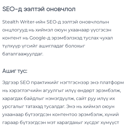
SEO-д ээлтэй оновчлол
Stealth Writer-ийн SEO-д ээлтэй оновчлолын
онцлогууд нь хиймэл оюун ухаанаар үүсгэсэн
контент нь Google-д эрэмбэлэхэд туслах чухал
түлхүүр үгсийг ашигладаг болохыг
баталгаажуулдаг.
Ашиг тус:
Эдгээр SEO практикийг нэгтгэснээр энэ платформ
нь хэрэглэгчийн агуулгыг илүү өндөрт эрэмбэлж,
харагдах байдлыг нэмэгдүүлж, сайт руу илүү их
урсгалыг татахад тусалдаг. Энэ нь хиймэл оюун
ухаанаар бүтээгдсэн контентоо эрэмбэлж, хүний ​​
гараар бүтээгдсэн мэт харагдахыг хүсдэг хүмүүст