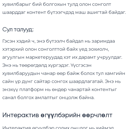
хувилбарыг бий болгохын тулд олон сонголт
шаарддаг контент бүтээгчдэд маш ашигтай байдаг.
Сул талууд:
Гэсэн хэдий ч, энэ бүтээлч байдал нь заримдаа
хэтэрхий олон сонголттой байх үед зохиолч,
агуулгын маркетеруудад хэт их дарамт учруулдаг.
Энэ нь төөрөгдөлд хүргэдэг. Үүсгэсэн
хувилбаруудын чанар өөр байж болох тул хамгийн
сайн үр дүнг сайтар сонгох шаардлагатай. Энэ нь
энэхүү платформ нь өндөр чанартай контентыг
санал болгох амлалтыг онцолж байна.
Интерактив өгүүлбэрийн өөрчлөлт
Интерактив өгүүлбэр солих онцлог нь хиймэл