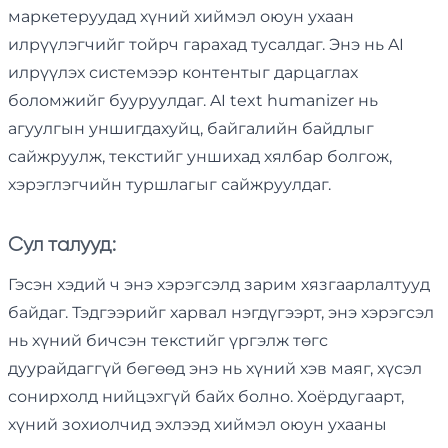
маркетеруудад хүний ​​хиймэл оюун ухаан
илрүүлэгчийг тойрч гарахад тусалдаг. Энэ нь AI
илрүүлэх системээр контентыг дарцаглах
боломжийг бууруулдаг. AI text humanizer нь
агуулгын уншигдахуйц, байгалийн байдлыг
сайжруулж, текстийг уншихад хялбар болгож,
хэрэглэгчийн туршлагыг сайжруулдаг.
Сул талууд:
Гэсэн хэдий ч энэ хэрэгсэлд зарим хязгаарлалтууд
байдаг. Тэдгээрийг харвал нэгдүгээрт, энэ хэрэгсэл
нь хүний ​​бичсэн текстийг үргэлж төгс
дуурайдаггүй бөгөөд энэ нь хүний ​​хэв маяг, хүсэл
сонирхолд нийцэхгүй байх болно. Хоёрдугаарт,
хүний ​​зохиолчид эхлээд хиймэл оюун ухааны