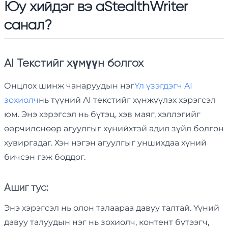
Юу хийдэг вэ a
StealthWriter
санал
?
AI Текстийг хүмүүн болгох
Онцлох шинж чанаруудын нэг
Үл үзэгдэгч AI
зохиолч
нь түүний AI текстийг хүнжүүлэх хэрэгсэл
юм. Энэ хэрэгсэл нь бүтэц, хэв маяг, хэллэгийг
өөрчилснөөр агуулгыг хүнийхтэй адил зүйл болгон
хувиргадаг. Хэн нэгэн агуулгыг уншихдаа хүний ​​
бичсэн гэж боддог.
Ашиг тус:
Энэ хэрэгсэл нь олон талаараа давуу талтай. Үүний
давуу талуудын нэг нь зохиолч, контент бүтээгч,