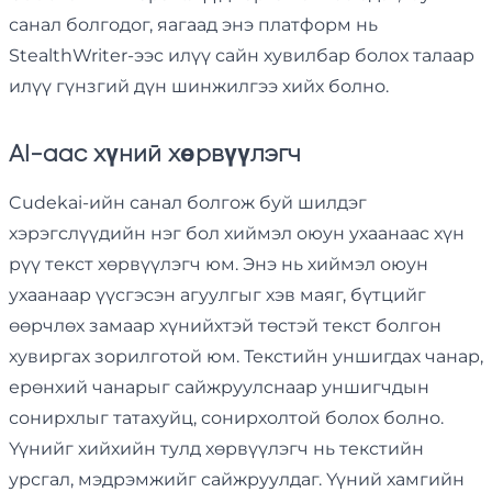
санал болгодог, яагаад энэ платформ нь
StealthWriter-ээс илүү сайн хувилбар болох талаар
илүү гүнзгий дүн шинжилгээ хийх болно.
AI-аас хүний ​​хөрвүүлэгч
Cudekai-ийн санал болгож буй шилдэг
хэрэгслүүдийн нэг бол хиймэл оюун ухаанаас хүн
рүү текст хөрвүүлэгч юм. Энэ нь хиймэл оюун
ухаанаар үүсгэсэн агуулгыг хэв маяг, бүтцийг
өөрчлөх замаар хүнийхтэй төстэй текст болгон
хувиргах зорилготой юм. Текстийн уншигдах чанар,
ерөнхий чанарыг сайжруулснаар уншигчдын
сонирхлыг татахуйц, сонирхолтой болох болно.
Үүнийг хийхийн тулд хөрвүүлэгч нь текстийн
урсгал, мэдрэмжийг сайжруулдаг. Үүний хамгийн