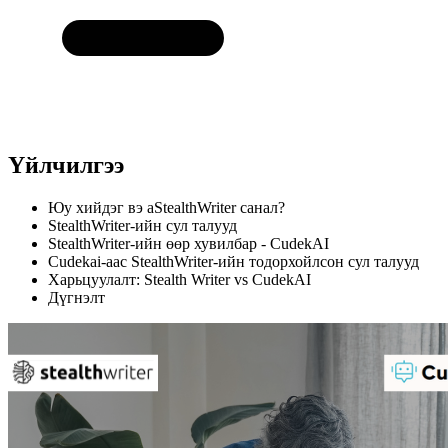
Үйлчилгээ
Юу хийдэг вэ aStealthWriter санал?
StealthWriter-ийн сул талууд
StealthWriter-ийн өөр хувилбар - CudekAI
Cudekai-аас StealthWriter-ийн тодорхойлсон сул талууд
Харьцуулалт: Stealth Writer vs CudekAI
Дүгнэлт