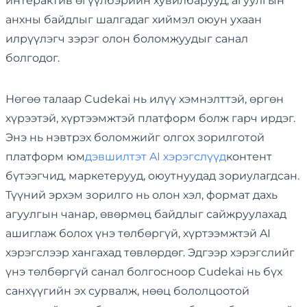
интерактив өгүүлбэрийн хувилбарууд, агуулгын
анхны байдлыг шалгадаг хиймэл оюун ухаан
илрүүлэгч зэрэг олон боломжуудыг санал
болгодог.
Нөгөө талаар Cudekai нь илүү хэмнэлттэй, өргөн
хүрээтэй, хүртээмжтэй платформ болж гарч ирдэг.
Энэ нь нэвтрэх боломжийг олгох зорилготой
платформ юм
дэвшилтэт AI хэрэгслүүд
контент
бүтээгчид, маркетерууд, оюутнуудад зориулагдсан.
Түүний эрхэм зорилго нь олон хэл, формат дахь
агуулгын чанар, өвөрмөц байдлыг сайжруулахад
ашиглаж болох үнэ төлбөргүй, хүртээмжтэй AI
хэрэгслээр хангахад төвлөрдөг. Эдгээр хэрэгслийг
үнэ төлбөргүй санал болгосноор Cudekai нь бүх
санхүүгийн эх сурвалж, нөөц бололцоотой