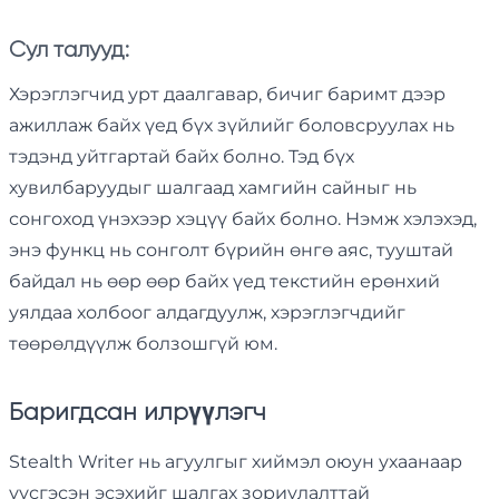
Сул талууд:
Хэрэглэгчид урт даалгавар, бичиг баримт дээр
ажиллаж байх үед бүх зүйлийг боловсруулах нь
тэдэнд уйтгартай байх болно. Тэд бүх
хувилбаруудыг шалгаад хамгийн сайныг нь
сонгоход үнэхээр хэцүү байх болно. Нэмж хэлэхэд,
энэ функц нь сонголт бүрийн өнгө аяс, тууштай
байдал нь өөр өөр байх үед текстийн ерөнхий
уялдаа холбоог алдагдуулж, хэрэглэгчдийг
төөрөлдүүлж болзошгүй юм.
Баригдсан илрүүлэгч
Stealth Writer нь агуулгыг хиймэл оюун ухаанаар
үүсгэсэн эсэхийг шалгах зориулалттай