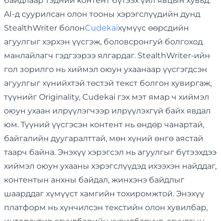
байдлаар тэдний контент бүтээх үйл явцын хувьд.
AI-д суурилсан олон тооны хэрэгслүүдийн дунд
StealthWriter болон
Cudekai
хүмүүс өөрсдийн
агуулгыг хэрхэн үүсгэж, боловсронгуй болгоход
манлайлагч гэдгээрээ ялгардаг. StealthWriter-ийн
гол зорилго нь хиймэл оюун ухаанаар үүсгэгдсэн
агуулгыг хүнийхтэй төстэй текст болгон хувиргаж,
түүнийг Originality, Cudekai гэх мэт ямар ч хиймэл
оюун ухаан илрүүлэгчээр илрүүлэхгүй байх явдал
юм. Түүний үүсгэсэн контент нь өндөр чанартай,
байгалийн дуугаралттай, мөн хүний ​​өнгө аястай
таарч байна. Энэхүү хэрэгсэл нь агуулгыг бүтээхдээ
хиймэл оюун ухааны хэрэгслүүдэд ихээхэн найддаг,
контентын анхны байдал, жинхэнэ байдлыг
шаарддаг хүмүүст хамгийн тохиромжтой. Энэхүү
платформ нь хүнчилсэн текстийн олон хувилбар,