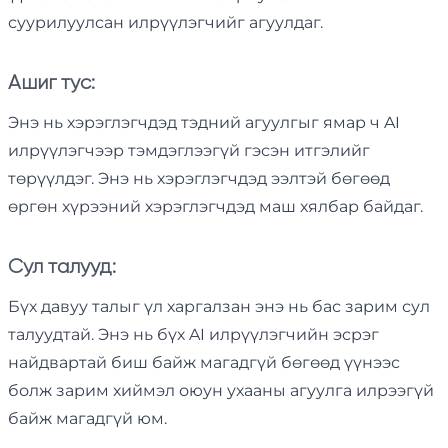
суурилуулсан илрүүлэгчийг агуулдаг.
Ашиг тус:
Энэ нь хэрэглэгчдэд тэдний агуулгыг ямар ч AI
илрүүлэгчээр тэмдэглээгүй гэсэн итгэлийг
төрүүлдэг. Энэ нь хэрэглэгчдэд ээлтэй бөгөөд
өргөн хүрээний хэрэглэгчдэд маш хялбар байдаг.
Сул талууд:
Бүх давуу талыг үл харгалзан энэ нь бас зарим сул
талуудтай. Энэ нь бүх AI илрүүлэгчийн эсрэг
найдвартай биш байж магадгүй бөгөөд үүнээс
болж зарим хиймэл оюун ухааны агуулга илрээгүй
байж магадгүй юм.