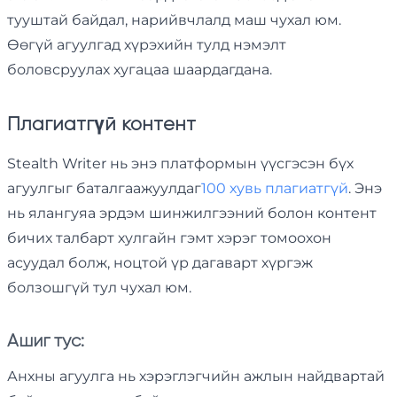
тууштай байдал, нарийвчлалд маш чухал юм.
Өөгүй агуулгад хүрэхийн тулд нэмэлт
боловсруулах хугацаа шаардагдана.
Плагиатгүй контент
Stealth Writer нь энэ платформын үүсгэсэн бүх
агуулгыг баталгаажуулдаг
100 хувь плагиатгүй
. Энэ
нь ялангуяа эрдэм шинжилгээний болон контент
бичих талбарт хулгайн гэмт хэрэг томоохон
асуудал болж, ноцтой үр дагаварт хүргэж
болзошгүй тул чухал юм.
Ашиг тус:
Анхны агуулга нь хэрэглэгчийн ажлын найдвартай