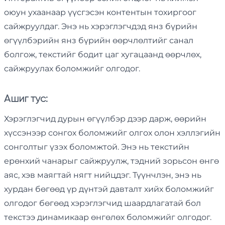
оюун ухаанаар үүсгэсэн контентын тохиргоог
сайжруулдаг. Энэ нь хэрэглэгчдэд янз бүрийн
өгүүлбэрийн янз бүрийн өөрчлөлтийг санал
болгож, текстийг бодит цаг хугацаанд өөрчлөх,
сайжруулах боломжийг олгодог.
Ашиг тус:
Хэрэглэгчид дурын өгүүлбэр дээр дарж, өөрийн
хүссэнээр сонгох боломжийг олгох олон хэллэгийн
сонголтыг үзэх боломжтой. Энэ нь текстийн
ерөнхий чанарыг сайжруулж, тэдний зорьсон өнгө
аяс, хэв маягтай нягт нийцдэг. Түүнчлэн, энэ нь
хурдан бөгөөд үр дүнтэй давталт хийх боломжийг
олгодог бөгөөд хэрэглэгчид шаардлагатай бол
текстээ динамикаар өнгөлөх боломжийг олгодог.