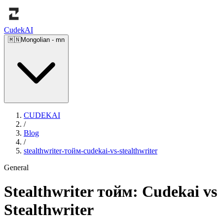
Cudek
AI
🇲🇳
Mongolian
-
mn
CUDEKAI
/
Blog
/
stealthwriter-тойм-cudekai-vs-stealthwriter
General
Stealthwriter тойм: Cudekai vs
Stealthwriter