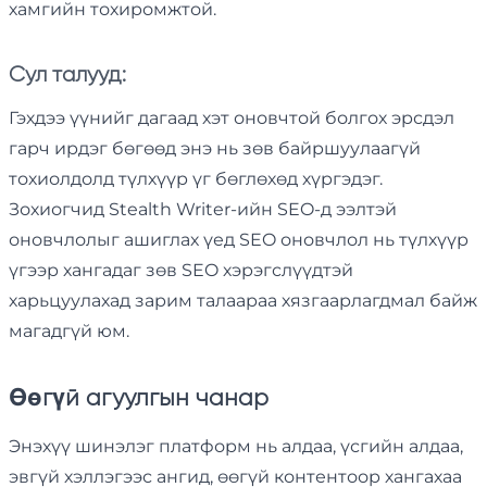
хамгийн тохиромжтой.
Сул талууд:
Гэхдээ үүнийг дагаад хэт оновчтой болгох эрсдэл
гарч ирдэг бөгөөд энэ нь зөв байршуулаагүй
тохиолдолд түлхүүр үг бөглөхөд хүргэдэг.
Зохиогчид Stealth Writer-ийн SEO-д ээлтэй
оновчлолыг ашиглах үед SEO оновчлол нь түлхүүр
үгээр хангадаг зөв SEO хэрэгслүүдтэй
харьцуулахад зарим талаараа хязгаарлагдмал байж
магадгүй юм.
Өөгүй агуулгын чанар
Энэхүү шинэлэг платформ нь алдаа, үсгийн алдаа,
эвгүй хэллэгээс ангид, өөгүй контентоор хангахаа