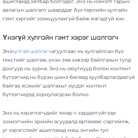
ашиглахад хялбар болгодог. Энэ нь нэмэлт гарын
авлагын шалгалт шаарддаг бүх төрлийн хулгайн
гэмт хэргийг зохицуулахгүй байж магадгүй юм.
Үнэгүй хулгайн гэмт хэрэг шалгагч
Энэ
хулгай шалгагч
агуулгаас нь хулгайлсан бүх
текстийг шалгаж, үнэн зөв хэвээр байлгахын тулд
доогуур нь зурна. Энэ нь оюутнууд болон контент
бүтээгчид нь бүрэн шинэ бөгөөд хуулбарлагдаагүй
байгаа эсэхийг шалгахыг хүсдэг контент
бүтээгчидэд зориулагдсан болно.
Энэ нь хэрэглэгчдийг ямар ч зардалгүйгээр
зохиогчийн эрхийн асуудалд өртөхөөс сэргийлж,
уг хэрэгслийг ашиглахад маш энгийн тул