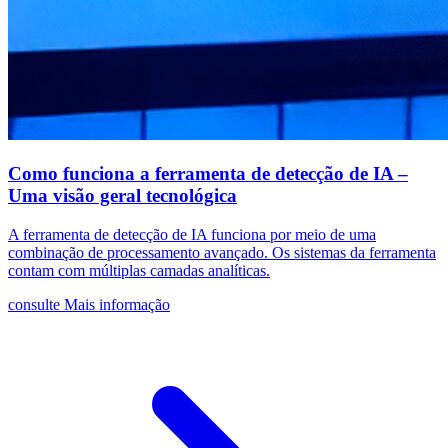
Como funciona a ferramenta de detecção de IA –
Uma visão geral tecnológica
A ferramenta de detecção de IA funciona por meio de uma
combinação de processamento avançado. Os sistemas da ferramenta
contam com múltiplas camadas analíticas.
consulte Mais informação