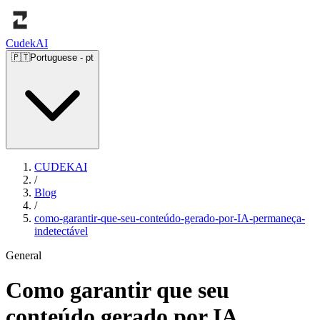
Cudek
AI
🇵🇹
Portuguese
-
pt
CUDEKAI
/
Blog
/
como-garantir-que-seu-conteúdo-gerado-por-IA-permaneça-
indetectável
General
Como garantir que seu
conteúdo gerado por IA