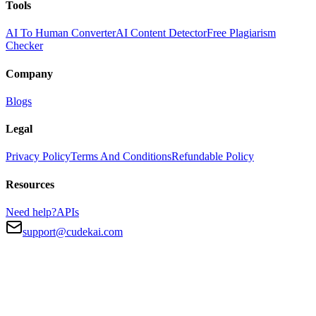
Tools
AI To Human Converter
AI Content Detector
Free Plagiarism
Checker
Company
Blogs
Legal
Privacy Policy
Terms And Conditions
Refundable Policy
Resources
Need help?
APIs
support@cudekai.com