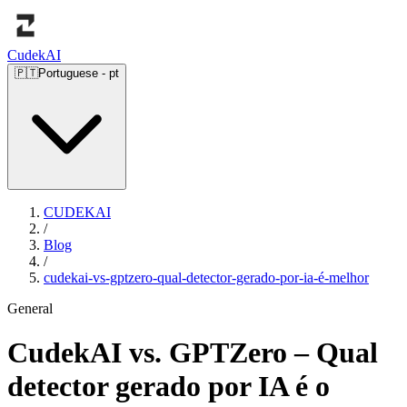
Cudek
AI
🇵🇹
Portuguese
-
pt
CUDEKAI
/
Blog
/
cudekai-vs-gptzero-qual-detector-gerado-por-ia-é-melhor
General
CudekAI vs. GPTZero – Qual
detector gerado por IA é o