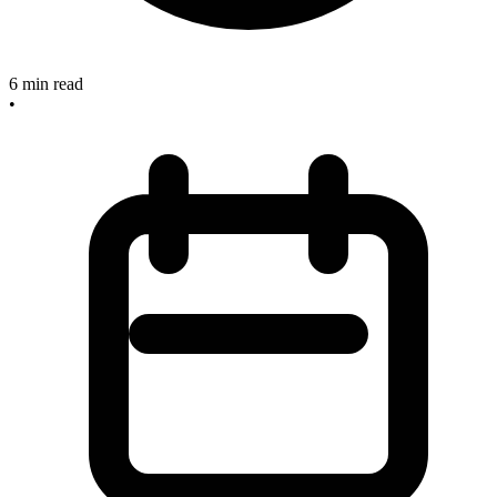
6
min read
•