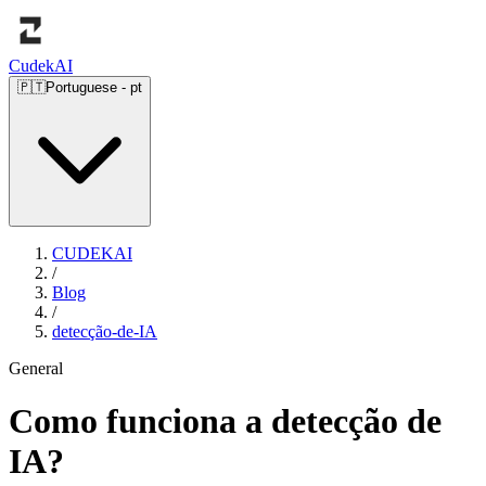
Cudek
AI
🇵🇹
Portuguese
-
pt
CUDEKAI
/
Blog
/
detecção-de-IA
General
Como funciona a detecção de
IA?