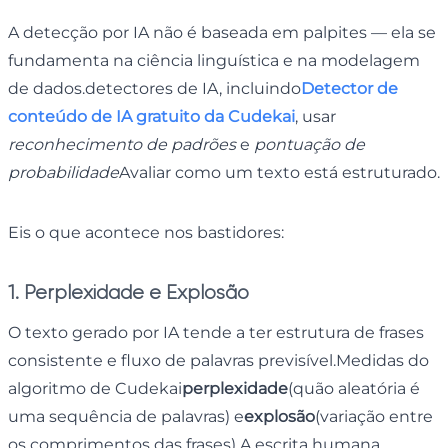
A detecção por IA não é baseada em palpites — ela se
fundamenta na ciência linguística e na modelagem
de dados.detectores de IA, incluindo
Detector de
conteúdo de IA gratuito da Cudekai
, usar
reconhecimento de padrões
e
pontuação de
probabilidade
Avaliar como um texto está estruturado.
Eis o que acontece nos bastidores:
1. Perplexidade e Explosão
O texto gerado por IA tende a ter estrutura de frases
consistente e fluxo de palavras previsível.Medidas do
algoritmo de Cudekai
perplexidade
(quão aleatória é
uma sequência de palavras) e
explosão
(variação entre
os comprimentos das frases).A escrita humana