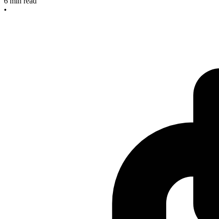
6
min read
•