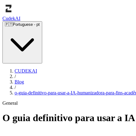
Cudek
AI
🇵🇹
Portuguese
-
pt
CUDEKAI
/
Blog
/
o-guia-definitivo-para-usar-a-IA-humanizadora-para-fins-acad
General
O guia definitivo para usar a 