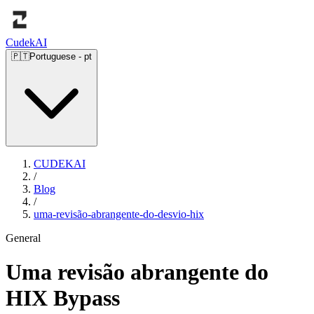
Cudek
AI
🇵🇹
Portuguese
-
pt
CUDEKAI
/
Blog
/
uma-revisão-abrangente-do-desvio-hix
General
Uma revisão abrangente do
HIX Bypass