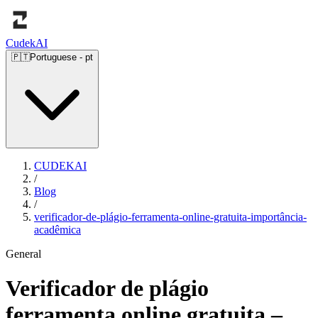
Cudek
AI
🇵🇹
Portuguese
-
pt
CUDEKAI
/
Blog
/
verificador-de-plágio-ferramenta-online-gratuita-importância-
acadêmica
General
Verificador de plágio
ferramenta online gratuita –