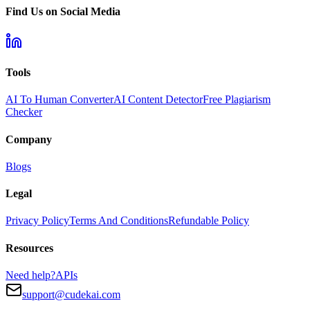
Find Us on Social Media
Tools
AI To Human Converter
AI Content Detector
Free Plagiarism
Checker
Company
Blogs
Legal
Privacy Policy
Terms And Conditions
Refundable Policy
Resources
Need help?
APIs
support@cudekai.com