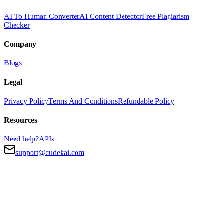
AI To Human Converter
AI Content Detector
Free Plagiarism
Checker
Company
Blogs
Legal
Privacy Policy
Terms And Conditions
Refundable Policy
Resources
Need help?
APIs
support@cudekai.com