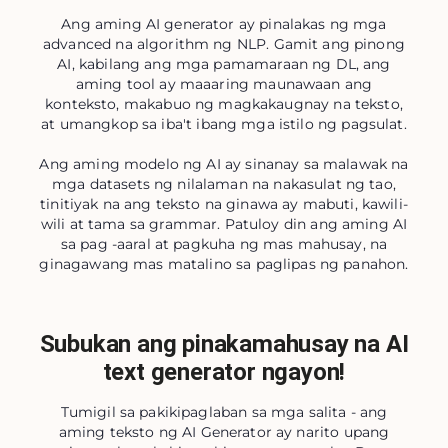
Ang aming AI generator ay pinalakas ng mga
advanced na algorithm ng NLP. Gamit ang pinong
AI, kabilang ang mga pamamaraan ng DL, ang
aming tool ay maaaring maunawaan ang
konteksto, makabuo ng magkakaugnay na teksto,
at umangkop sa iba't ibang mga istilo ng pagsulat.
Ang aming modelo ng AI ay sinanay sa malawak na
mga datasets ng nilalaman na nakasulat ng tao,
tinitiyak na ang teksto na ginawa ay mabuti, kawili-
wili at tama sa grammar. Patuloy din ang aming AI
sa pag -aaral at pagkuha ng mas mahusay, na
ginagawang mas matalino sa paglipas ng panahon.
Subukan ang pinakamahusay na AI
text generator ngayon!
Tumigil sa pakikipaglaban sa mga salita - ang
aming teksto ng AI Generator ay narito upang