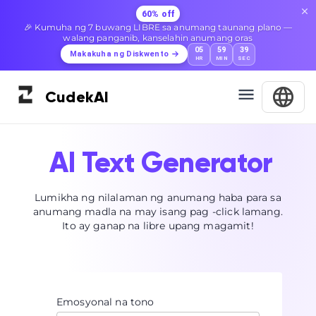
60% off
🎉 Kumuha ng 7 buwang LIBRE sa anumang taunang plano —
walang panganib, kanselahin anumang oras
05
59
38
Makakuha ng Diskwento
HR
MIN
SEC
Cudek
AI
AI Text Generator
Lumikha ng nilalaman ng anumang haba para sa
anumang madla na may isang pag -click lamang.
Ito ay ganap na libre upang magamit!
Emosyonal na tono