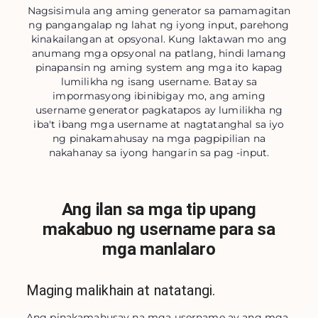
Nagsisimula ang aming generator sa pamamagitan
ng pangangalap ng lahat ng iyong input, parehong
kinakailangan at opsyonal. Kung laktawan mo ang
anumang mga opsyonal na patlang, hindi lamang
pinapansin ng aming system ang mga ito kapag
lumilikha ng isang username. Batay sa
impormasyong ibinibigay mo, ang aming
username generator pagkatapos ay lumilikha ng
iba't ibang mga username at nagtatanghal sa iyo
ng pinakamahusay na mga pagpipilian na
nakahanay sa iyong hangarin sa pag -input.
Ang ilan sa mga tip upang
makabuo ng username para sa
mga manlalaro
Maging malikhain at natatangi.
Ang pinakamahusay na mga username ay ang mga 