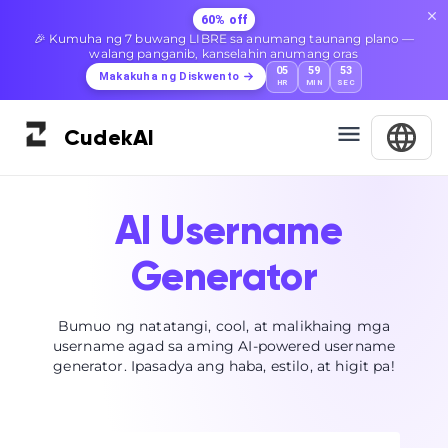
60% off
🎉 Kumuha ng 7 buwang LIBRE sa anumang taunang plano —
walang panganib, kanselahin anumang oras
05
59
52
Makakuha ng Diskwento
HR
MIN
SEC
Cudek
AI
AI Username
Generator
Bumuo ng natatangi, cool, at malikhaing mga
username agad sa aming AI-powered username
generator. Ipasadya ang haba, estilo, at higit pa!