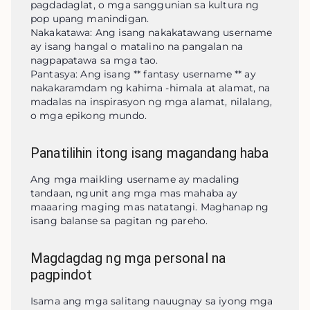
pagdadaglat, o mga sanggunian sa kultura ng 
pop upang manindigan.

Nakakatawa: Ang isang nakakatawang username 
ay isang hangal o matalino na pangalan na 
nagpapatawa sa mga tao.

Pantasya: Ang isang ** fantasy username ** ay 
nakakaramdam ng kahima -himala at alamat, na 
madalas na inspirasyon ng mga alamat, nilalang, 
o mga epikong mundo.
Panatilihin itong isang magandang haba
Ang mga maikling username ay madaling 
tandaan, ngunit ang mga mas mahaba ay 
maaaring maging mas natatangi. Maghanap ng 
isang balanse sa pagitan ng pareho.
Magdagdag ng mga personal na
pagpindot
Isama ang mga salitang nauugnay sa iyong mga 