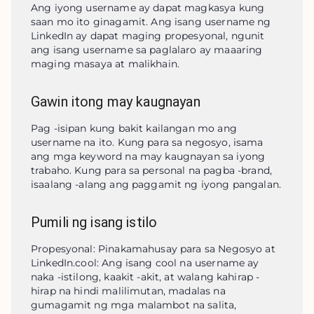
Ang iyong username ay dapat magkasya kung 
saan mo ito ginagamit. Ang isang username ng 
LinkedIn ay dapat maging propesyonal, ngunit 
ang isang username sa paglalaro ay maaaring 
maging masaya at malikhain.
Gawin itong may kaugnayan
Pag -isipan kung bakit kailangan mo ang 
username na ito. Kung para sa negosyo, isama 
ang mga keyword na may kaugnayan sa iyong 
trabaho. Kung para sa personal na pagba -brand, 
isaalang -alang ang paggamit ng iyong pangalan.
Pumili ng isang istilo
Propesyonal: Pinakamahusay para sa Negosyo at 
LinkedIn.cool: Ang isang cool na username ay 
naka -istilong, kaakit -akit, at walang kahirap -
hirap na hindi malilimutan, madalas na 
gumagamit ng mga malambot na salita, 