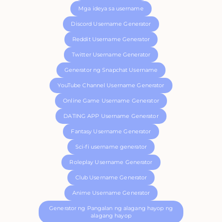
Mga ideya sa username
Discord Username Generator
Reddit Username Generator
Twitter Username Generator
Generator ng Snapchat Username
YouTube Channel Username Generator
Online Game Username Generator
DATING APP Username Generator
Fantasy Username Generator
Sci-fi username generator
Roleplay Username Generator
Club Username Generator
Anime Username Generator
Generator ng Pangalan ng alagang hayop ng
alagang hayop