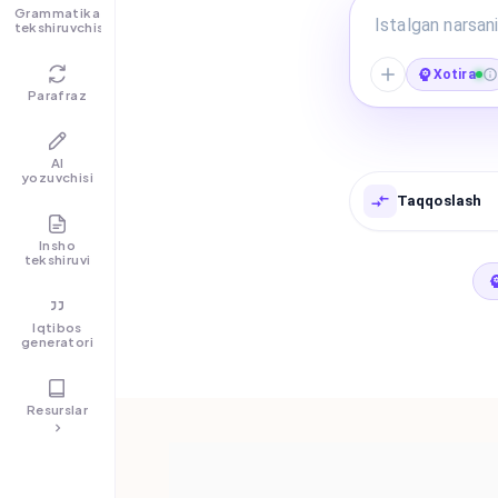
Grammatika
tekshiruvchisi
Xotira
Parafraz
AI
yozuvchisi
Taqqoslash
Insho
tekshiruvi
Iqtibos
generatori
Resurslar