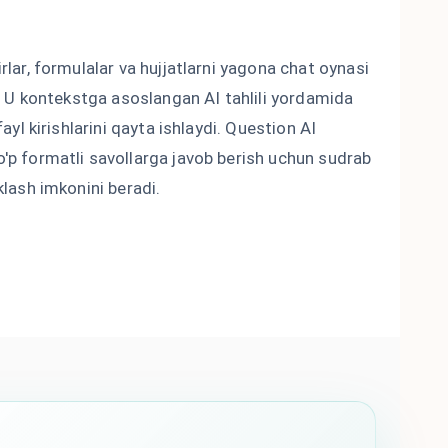
rlar, formulalar va hujjatlarni yagona chat oynasi
i. U kontekstga asoslangan AI tahlili yordamida
fayl kirishlarini qayta ishlaydi. Question AI
'p formatli savollarga javob berish uchun sudrab
klash imkonini beradi.