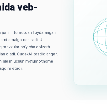
mida veb-
a jonli internetdan foydalangan
larni amalga oshiradi. U
liq mavzular bo'yicha dolzarb
ilan oladi. CudekAI tasdiqlangan,
'minlash uchun ma'lumotnoma
taqdim etadi.