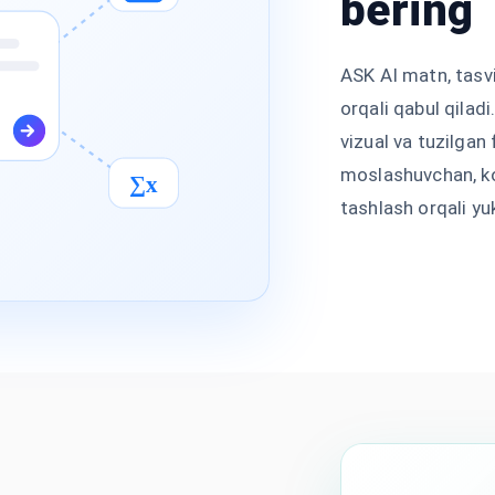
bering
ASK AI matn, tasvi
orqali qabul qilad
vizual va tuzilgan 
moslashuvchan, ko
∑x
tashlash orqali yu