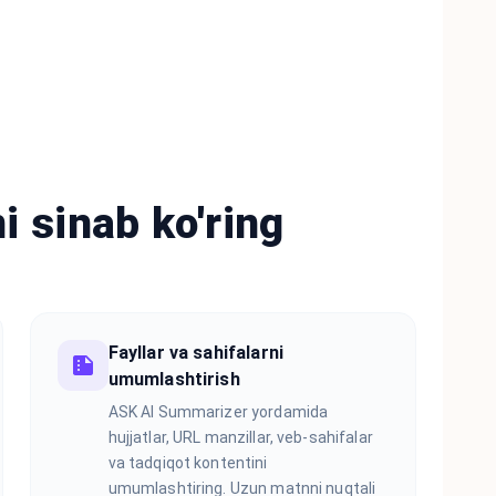
i sinab ko'ring
Fayllar va sahifalarni
umumlashtirish
ASK AI Summarizer yordamida
hujjatlar, URL manzillar, veb-sahifalar
va tadqiqot kontentini
umumlashtiring. Uzun matnni nuqtali