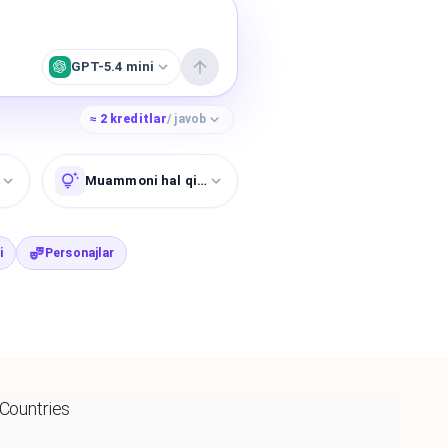
GPT-5.4 mini
≈
2
kreditlar
/ javob
Muammoni hal qiling
i
Personajlar
 Countries