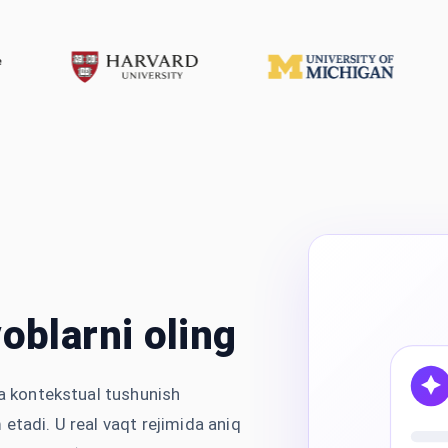
voblarni oling
va kontekstual tushunish
etadi. U real vaqt rejimida aniq