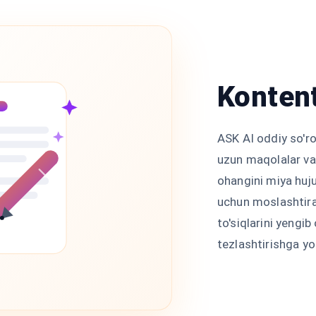
Kontent
ASK AI oddiy so'ro
uzun maqolalar va 
ohangini miya huj
uchun moslashtira
to'siqlarini yengib
tezlashtirishga y