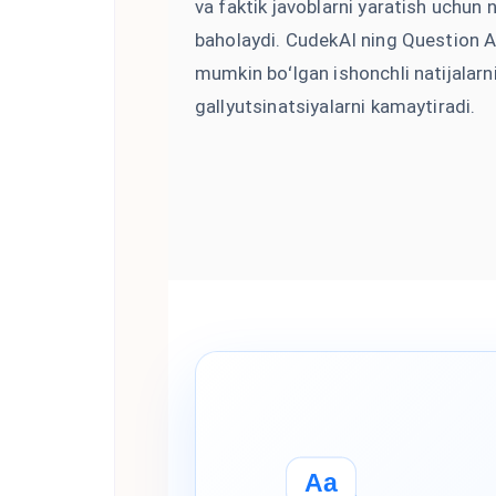
va faktik javoblarni yaratish uchun n
baholaydi. CudekAI ning Question AI
mumkin boʻlgan ishonchli natijalarn
gallyutsinatsiyalarni kamaytiradi.
Aa