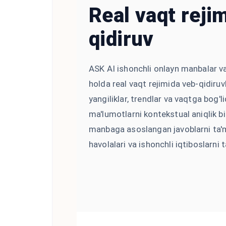
Real vaqt reji
qidiruv
ASK AI ishonchli onlayn manbalar v
holda real vaqt rejimida veb-qidiruv
yangiliklar, trendlar va vaqtga bog'
ma'lumotlarni kontekstual aniqlik b
manbaga asoslangan javoblarni ta
havolalari va ishonchli iqtiboslarni 