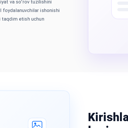
iyat va soʻrov tuzilishini
 foydalanuvchilar ishonishi
i taqdim etish uchun
Kirishl