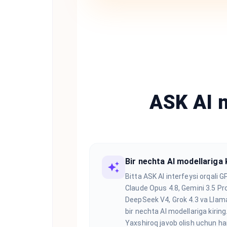
ASK AI n
Bir nechta AI modellariga 
Bitta ASK AI interfeysi orqali G
Claude Opus 4.8, Gemini 3.5 Pro
DeepSeek V4, Grok 4.3 va Llam
bir nechta AI modellariga kiring
Yaxshiroq javob olish uchun har