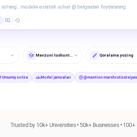
Mavzuni tushuntiring
Qoralama yozing
Umumiy xotira
Model jamoalari
@mention marshrutizatsiyas
Trusted by 10k+ Universities • 50k+ Businesses • 100+