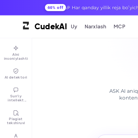
🎉 Har qanday yillik reja boʻyi
60% off
Cudek
AI
Uy
Narxlash
MCP
AIni
insoniylashtirish
AI detektori
ASK AI aniq
Sun'iy
kontent
intellekt
chati
Plagiat
tekshiruvi