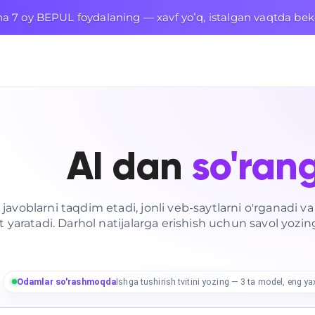
cha 7 oy BEPUL foydalaning — xavf yoʻq, istalgan vaqtda bek
AI dan
so'ran
 javoblarni taqdim etadi, jonli veb-saytlarni o'rganadi v
 yaratadi. Darhol natijalarga erishish uchun savol yozing
Odamlar so'rashmoqda
Kodlash guruhi yordamida kodni tuza