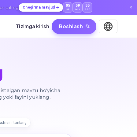
05
59
53
or qiling
Chegirma mavjud
HR
MIN
SEC
Tizimga kirish
Boshlash
g
a istalgan mavzu bo'yicha
 yoki faylni yuklang.
tish