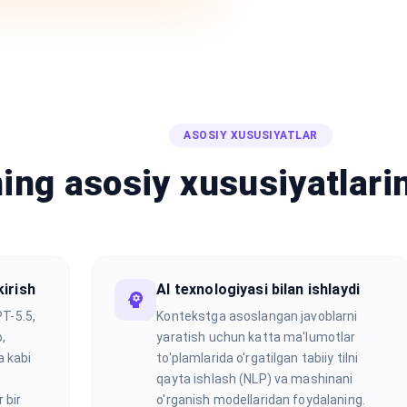
ASOSIY XUSUSIYATLAR
ing asosiy xususiyatlarin
kirish
AI texnologiyasi bilan ishlaydi
PT-5.5,
Kontekstga asoslangan javoblarni
,
yaratish uchun katta ma'lumotlar
a kabi
to'plamlarida o'rgatilgan tabiiy tilni
.
qayta ishlash (NLP) va mashinani
 bir
o'rganish modellaridan foydalaning.