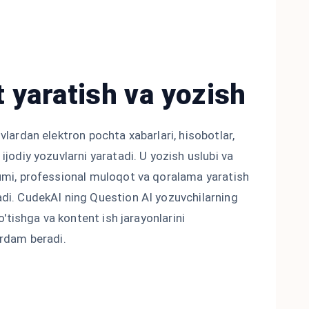
 yaratish va yozish
vlardan elektron pochta xabarlari, hisobotlar,
ijodiy yozuvlarni yaratadi. U yozish uslubi va
umi, professional muloqot va qoralama yaratish
di. CudekAI ning Question AI yozuvchilarning
 o'tishga va kontent ish jarayonlarini
ordam beradi.