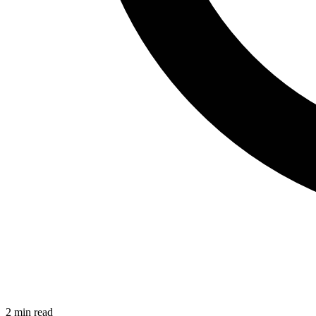
2
min read