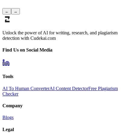
←
→
Unlock the power of AI for writing, research, and plagiarism
detection with Cudekai.com
Find Us on Social Media
Tools
AI To Human Converter
AI Content Detector
Free Plagiarism
Checker
Company
Blogs
Legal