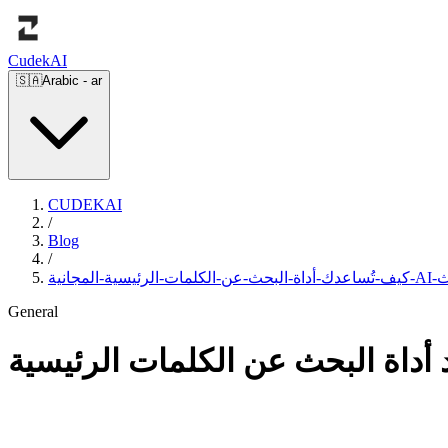
Cudek
AI
🇸🇦
Arabic
-
ar
CUDEKAI
/
Blog
/
General