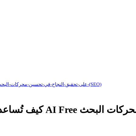
كيف-تُساعدك-أداة-البحث-عن-الكلمات-الرئيسية-المجانية-AI-على-تحقيق-النجاح-في-تحسين-محركات-البحث-(SEO)
لنجاح في تحسين محركات البحث