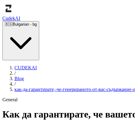
Cudek
AI
🇧🇬
Bulgarian
-
bg
CUDEKAI
/
Blog
/
как-да-гарантирате,-че-генерираното-от-вас-съдържание-
General
Как да гарантирате, че вашет