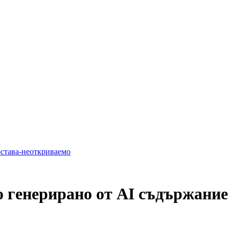
остава-неоткриваемо
о генерирано от AI съдържани