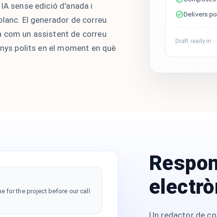
IA sense edició d'anada i
Delivers p
blanc. El generador de correu
a com un assistent de correu
Draft ready in
anys polits en el moment en què
Respon
electrò
e for the project before our call
Un redactor de co