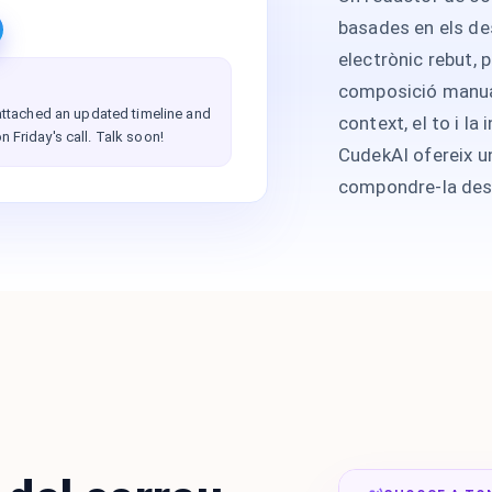
basades en els des
electrònic rebut,
composició manual.
e attached an updated timeline and
context, el to i la
n Friday's call. Talk soon!
CudekAI ofereix 
compondre-la des