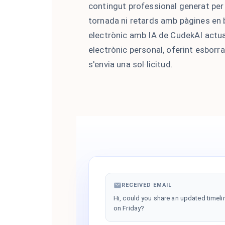
contingut professional generat per 
tornada ni retards amb pàgines en 
electrònic amb IA de CudekAI actu
electrònic personal, oferint esborr
s'envia una sol·licitud.
RECEIVED EMAIL
Hi, could you share an updated timelin
on Friday?