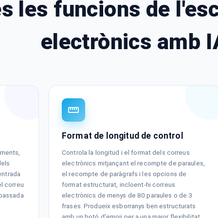
s les funcions de l'es
electrònics amb I
Format de longitud de control
aments,
Controla la longitud i el format dels correus
dels
electrònics mitjançant el recompte de paraules,
 entrada
el recompte de paràgrafs i les opcions de
l correu
format estructurat, incloent-hi correus
 passada
electrònics de menys de 80 paraules o de 3
frases. Produeix esborranys ben estructurats
amb un botó d'emoji per a una major flexibilitat.