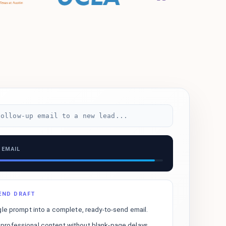
follow-up email to a new lead...
 EMAIL
END DRAFT
gle prompt into a complete, ready-to-send email.
rofessional content without blank-page delays.