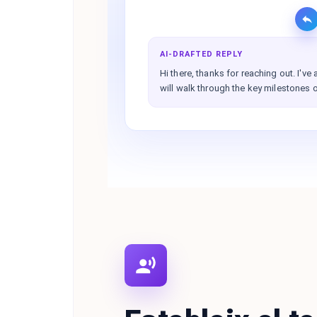
AI-DRAFTED REPLY
Hi there, thanks for reaching out. I'v
will walk through the key milestones o