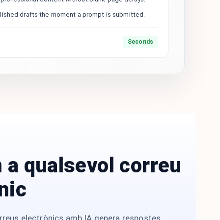
olished drafts the moment a prompt is submitted.
Seconds
 a qualsevol correu
nic
rreus electrònics amb IA genera respostes