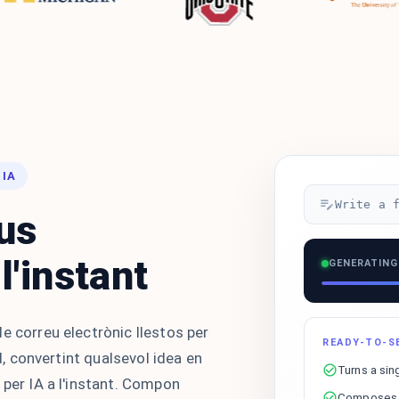
 IA
Write a 
us
l'instant
GENERATING
e correu electrònic llestos per
READY-TO-S
ud, convertint qualsevol idea en
Turns a sin
 per IA a l'instant. Compon
Composes p