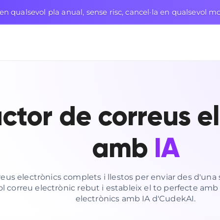
n qualsevol pla anual, sense risc, cancel·la en qualsevol 
ctor de correus el
amb
IA
reus electrònics complets i llestos per enviar des d'una s
l correu electrònic rebut i estableix el to perfecte amb 
electrònics amb IA d'CudekAI.