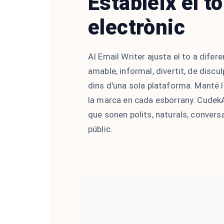
Estableix el t
electrònic
AI Email Writer ajusta el to a difere
amable, informal, divertit, de discul
dins d'una sola plataforma. Manté la
la marca en cada esborrany. CudekA
que sonen polits, naturals, convers
públic.