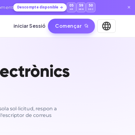
05
59
49
moment
Descompte disponible
HR
MIN
SEC
iniciar Sessió
Començar
ectrònics
ola sol·licitud, respon a
l'escriptor de correus