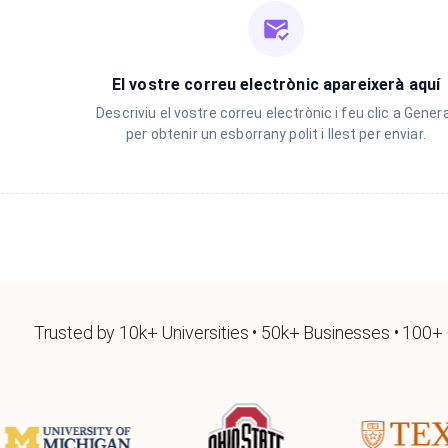
El vostre correu electrònic apareixerà aquí
Descriviu el vostre correu electrònic i feu clic a Gener
per obtenir un esborrany polit i llest per enviar.
Trusted by 10k+ Universities • 50k+ Businesses • 100+