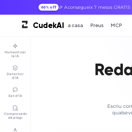
🎉 Aconsegueix 7 mesos GRATIS e
60% off
Cudek
AI
a casa
Preus
MCP
Humanitzar
la IA
Reda
Detector
d'IA
Xat d'IA
Escriu cor
qualsevo
Comprovador
de plagi