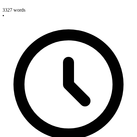
3327
words
•