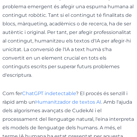
problema emergent és afegir una espurna humana al
contingut robòtic. Tant si el contingut té finalitats de
blocs, màrqueting, acadèmics o de recerca, ha de ser
autèntic i original. Per tant, per afegir professionalitat
al contingut, humanitzeu els textos d'IA per afegir-hi
unicitat. La conversió de l'IA a text humà s'ha
convertit en un element crucial en tots els
continguts escrits per superar futurs problemes
d'escriptura.
Com fer
ChatGPT indetectable
? El procés és senzill i
ràpid amb un
Humanitzador de textos AI
. Amb l'ajuda
dels algorismes avançats de CudekAI i el
processament del llenguatge natural, l'eina interpreta
els models de llenguatge dels humans. A més, el
terme IA humana ha estat presentat per aquesta