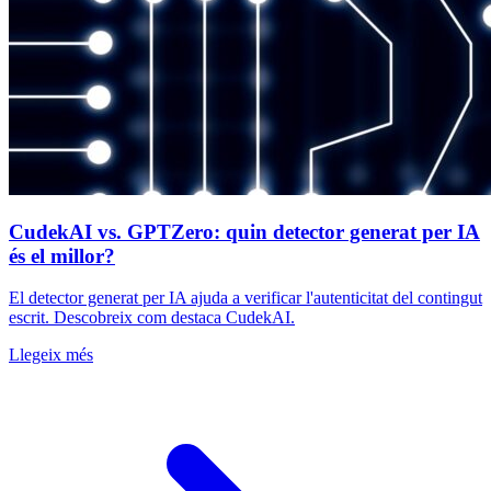
CudekAI vs. GPTZero: quin detector generat per IA
és el millor?
El detector generat per IA ajuda a verificar l'autenticitat del contingut
escrit. Descobreix com destaca CudekAI.
Llegeix més