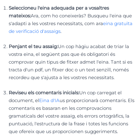
Seleccioneu l'eina adequada per a vosaltres
mateixos:
Ara, com ho coneixeràs? Busqueu l'eina que
s'adapti a les vostres necessitats, com ara
eina gratuïta
de verificació d'assaigs
.
Penjant el teu assaig:
Un cop hàgiu acabat de triar la
vostra eina, el següent pas que és obligatori és
comprovar quin tipus de fitxer admet l'eina. Tant si es
tracta d'un pdf, un fitxer doc o un text senzill, només
recordeu que s'ajusta a les vostres necessitats.
Reviseu els comentaris inicials:
Un cop carregat el
document, el
Eina d'IA
us proporcionarà comentaris. Els
comentaris es basaran en les comprovacions
gramaticals del vostre assaig, els errors ortogràfics, la
puntuació, l'estructura de la frase i totes les funcions
que ofereix que us proporcionen suggeriments.