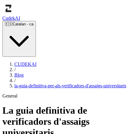
Cudek
AI
🇪🇸
Catalan
-
ca
CUDEKAI
/
Blog
/
la-guia-definitiva-per-als-verificadors-d'assaigs-universitaris
General
La guia definitiva de
verificadors d'assaigs
universitaris