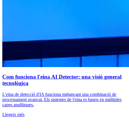
Com funciona l'eina AI Detector: una visió general
tecnològica
L'eina de detecció d'IA funciona mitjançant una combinació de
processament avançat. Els sistemes de l'eina es basen en múltiples
capes analítiques.
Llegeix més