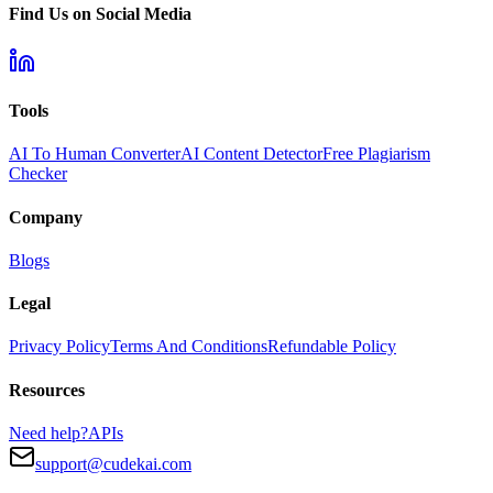
Find Us on Social Media
Tools
AI To Human Converter
AI Content Detector
Free Plagiarism
Checker
Company
Blogs
Legal
Privacy Policy
Terms And Conditions
Refundable Policy
Resources
Need help?
APIs
support@cudekai.com