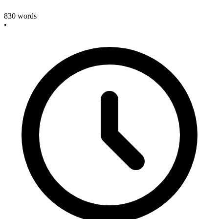
830
words
•