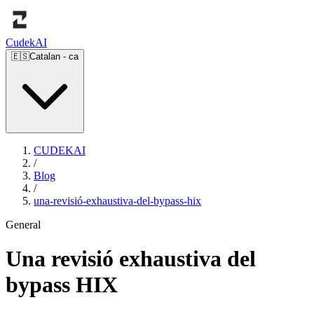
Cudek
AI
🇪🇸
Catalan
-
ca
CUDEKAI
/
Blog
/
una-revisió-exhaustiva-del-bypass-hix
General
Una revisió exhaustiva del
bypass HIX