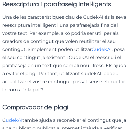
Reescriptura i parafraseig intel·ligents
Una de les característiques clau de CudekAI és la seva
reescriptura intel·ligent i una parafrasejada fina del
vostre text. Per exemple, això podria ser útil per als
creadors de contingut que volen reutilitzar el seu
contingut. Simplement poden utilitzar
CudekAI
, posa
el seu contingut ja existent i CudekAI el reescriu i el
parafraseja en un text que sembli nou i fresc. Els ajuda
a evitar el plagi. Per tant, utilitzant CudekAI, podeu
actualitzar el vostre contingut passat sense etiquetar-
lo com a "plagiat"!
Comprovador de plagi
C
udekAI
també ajuda a reconèixer el contingut que ja
s'ha publicat o publicat a Internet i t'ajuda a verificar