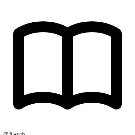
2996
words