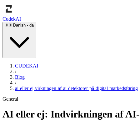
Cudek
AI
🇩🇰
Danish
-
da
CUDEKAI
/
Blog
/
ai-eller-ej-virkningen-af-ai-detektorer-på-digital-markedsføring
General
AI eller ej: Indvirkningen af AI