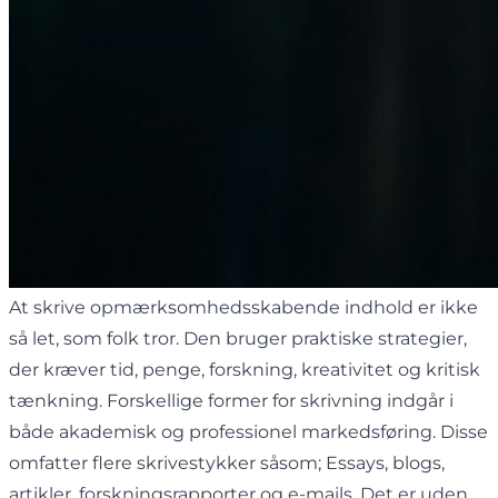
At skrive opmærksomhedsskabende indhold er ikke
så let, som folk tror. Den bruger praktiske strategier,
der kræver tid, penge, forskning, kreativitet og kritisk
tænkning. Forskellige former for skrivning indgår i
både akademisk og professionel markedsføring. Disse
omfatter flere skrivestykker såsom; Essays, blogs,
artikler, forskningsrapporter og e-mails. Det er uden