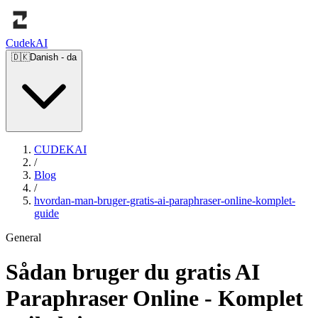
Cudek
AI
🇩🇰
Danish
-
da
CUDEKAI
/
Blog
/
hvordan-man-bruger-gratis-ai-paraphraser-online-komplet-
guide
General
Sådan bruger du gratis AI
Paraphraser Online - Komplet