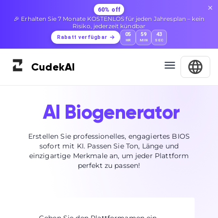
60% off
🎉 Erhalten Sie 7 Monate KOSTENLOS für jeden Jahresplan – kein
Risiko, jederzeit kündbar
05
59
42
Rabatt verfügbar
HR
MIN
SEC
Cudek
AI
AI Biogenerator
Erstellen Sie professionelles, engagiertes BIOS
sofort mit KI. Passen Sie Ton, Länge und
einzigartige Merkmale an, um jeder Plattform
perfekt zu passen!