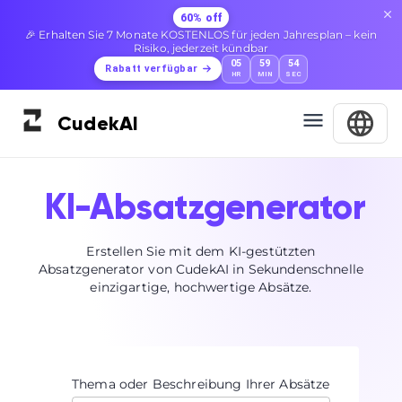
60% off
🎉 Erhalten Sie 7 Monate KOSTENLOS für jeden Jahresplan – kein
Risiko, jederzeit kündbar
05
59
54
Rabatt verfügbar
HR
MIN
SEC
Cudek
AI
KI-Absatzgenerator
Erstellen Sie mit dem KI-gestützten
Absatzgenerator von CudekAI in Sekundenschnelle
einzigartige, hochwertige Absätze.
Thema oder Beschreibung Ihrer Absätze