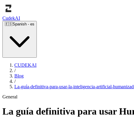
Cudek
AI
🇪🇸
Spanish
-
es
CUDEKAI
/
Blog
/
La-guía-definitiva-para-usar-la-inteligencia-artificial-humaniz
General
La guía definitiva para usar H