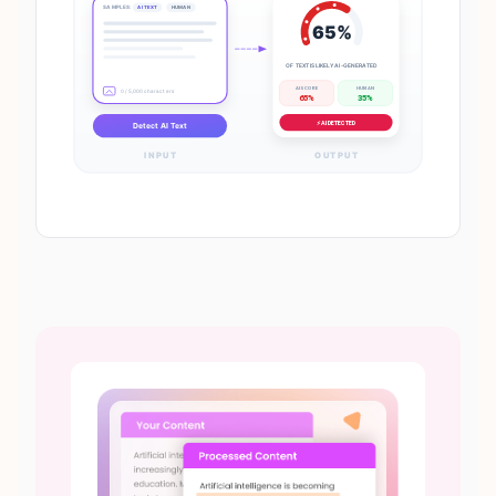
SAMPLES:
AI TEXT
HUMAN
65%
OF TEXT IS LIKELY AI-GENERATED
AI SCORE
HUMAN
0 / 5,000 characters
65%
35%
⚡ AI DETECTED
Detect AI Text
INPUT
OUTPUT