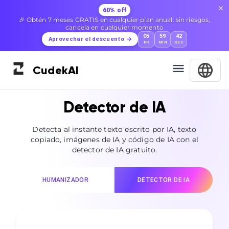
60% off
🎉 Obtén 7 meses GRATIS en cualquier plan anual: sin riesgos,
cancela en cualquier momento
05
59
40
Aprovechar el descuento
HR
MIN
SEC
Cudek
AI
Detector de IA
Detecta al instante texto escrito por IA, texto
copiado, imágenes de IA y código de IA con el
detector de IA gratuito.
HUMANIZADOR
DETECTOR DE IA