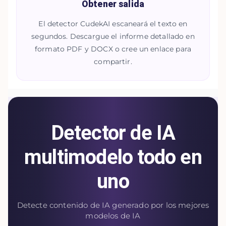
Obtener salida
El detector CudekAI escaneará el texto en
segundos. Descargue el informe detallado en
formato PDF y DOCX o cree un enlace para
compartir.
Detector de IA
multimodelo todo en
uno
Detecte contenido de IA generado por los mejores
modelos de IA