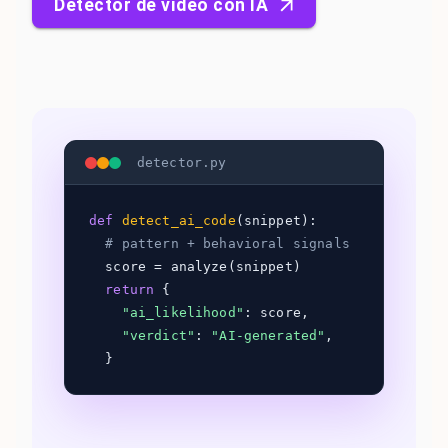
Detector de vídeo con IA
detector.py
def
detect_ai_code
(snippet):
# pattern + behavioral signals
score = analyze(snippet)
return
{
"ai_likelihood"
: score,
"verdict"
:
"AI-generated"
,
}