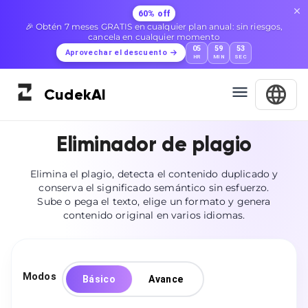
60% off
🎉 Obtén 7 meses GRATIS en cualquier plan anual: sin riesgos,
cancela en cualquier momento
05
59
52
Aprovechar el descuento
HR
MIN
SEC
Cudek
AI
Eliminador de plagio
Elimina el plagio, detecta el contenido duplicado y
conserva el significado semántico sin esfuerzo.
Sube o pega el texto, elige un formato y genera
contenido original en varios idiomas.
Modos
Básico
Avance