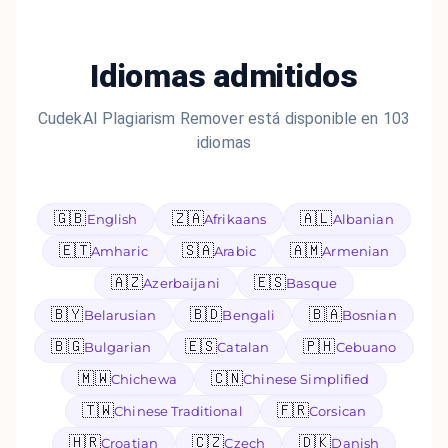
Idiomas admitidos
CudekAI Plagiarism Remover está disponible en 103
idiomas
🇬🇧
🇿🇦
🇦🇱
English
Afrikaans
Albanian
🇪🇹
🇸🇦
🇦🇲
Amharic
Arabic
Armenian
🇦🇿
🇪🇸
Azerbaijani
Basque
🇧🇾
🇧🇩
🇧🇦
Belarusian
Bengali
Bosnian
🇧🇬
🇪🇸
🇵🇭
Bulgarian
Catalan
Cebuano
🇲🇼
🇨🇳
Chichewa
Chinese Simplified
🇹🇼
🇫🇷
Chinese Traditional
Corsican
🇭🇷
🇨🇿
🇩🇰
Croatian
Czech
Danish