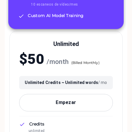
10 escaneos de vídeo/mes
Custom AI Model Training
Unlimited
$
50
/
month
(
Billed Monthly
)
Unlimited
Credits ~
Unlimited
words
/ mo
Empezar
Credits
unlimited