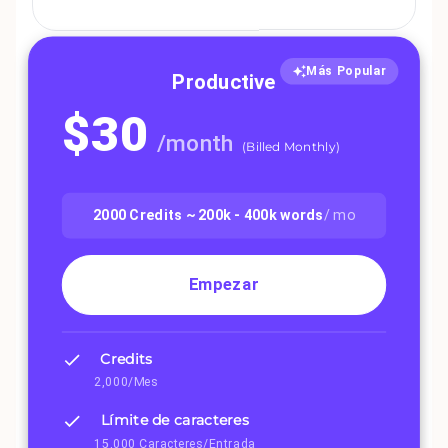
Más Popular
Productive
$
30
/
month
(
Billed Monthly
)
2000
Credits ~
200k - 400k
words
/ mo
Empezar
Credits
2,000/Mes
Límite de caracteres
15,000 Caracteres/Entrada