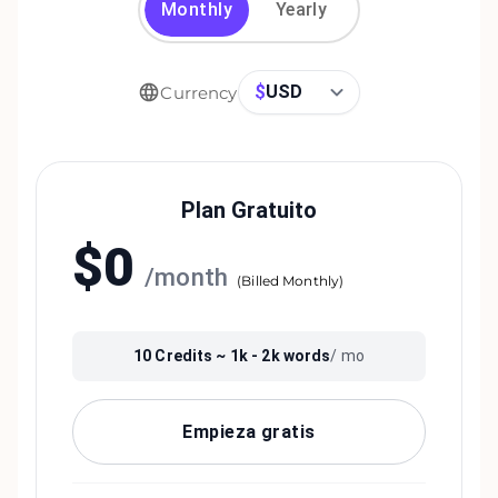
Monthly
Yearly
$
USD
Currency
Plan Gratuito
$
0
/
month
(
Billed Monthly
)
10
Credits ~
1k - 2k
words
/ mo
Empieza gratis