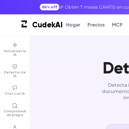
🎉 Obtén 7 meses GRATIS en cua
60% off
Cudek
AI
Hogar
Precios
MCP
Humanizar la
IA
Det
Detector de
IA
Detecta 
documentos 
Chat con IA
Im
Comprobador
de plagio