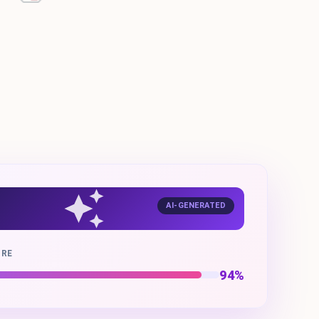
AI-GENERATED
ORE
94%