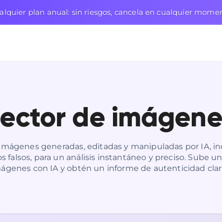
lquier plan anual: sin riesgos, cancela en cualquier mome
ector de imágene
imágenes generadas, editadas y manipuladas por IA, i
falsos, para un análisis instantáneo y preciso. Sube u
ágenes con IA y obtén un informe de autenticidad cla