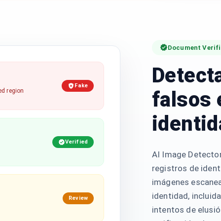
Document Verifi
Detect
Fake
falsos
ed region
identi
Verified
AI Image Detecto
registros de ident
imágenes escanead
identidad, incluida
Review
intentos de elusió