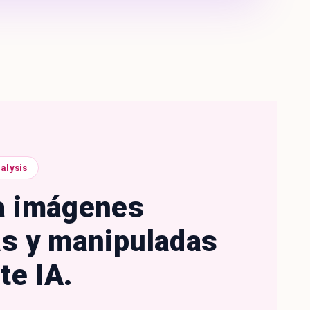
alysis
a imágenes
as y manipuladas
te IA.