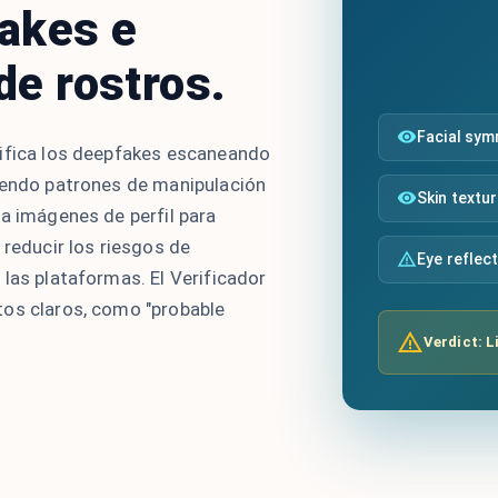
akes e
de rostros.
Facial sy
rifica los deepfakes escaneando
iendo patrones de manipulación
Skin textu
za imágenes de perfil para
 reducir los riesgos de
Eye reflec
las plataformas. El Verificador
tos claros, como "probable
Verdict: L