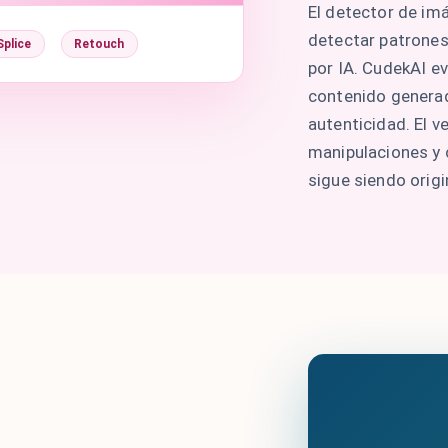
El detector de im
detectar patrones
Splice
Retouch
por IA. CudekAI e
contenido generad
autenticidad. El 
manipulaciones y 
sigue siendo origi