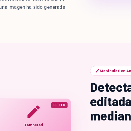
 una imagen ha sido generada
Manipulation An
Detect
editad
EDITED
median
Tampered