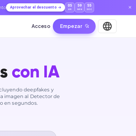
05
59
54
nto
Aprovechar el descuento
HR
MIN
SEC
Acceso
Empezar
s
con IA
ncluyendo deepfakes y
na imagen al Detector de
ro en segundos.