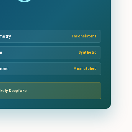
mmetry
Inconsistent
re
Synthetic
tions
Mismatched
ikely Deepfake