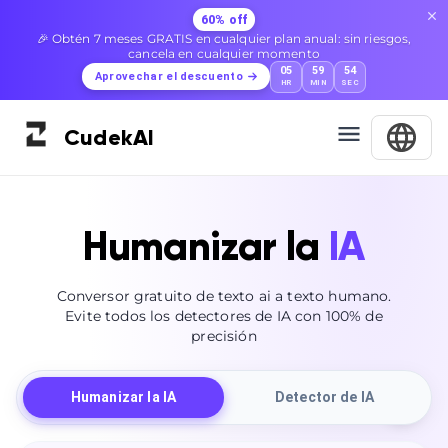
60% off
🎉 Obtén 7 meses GRATIS en cualquier plan anual: sin riesgos,
cancela en cualquier momento
05
59
53
Aprovechar el descuento
HR
MIN
SEC
Cudek
AI
Humanizar la
IA
Conversor gratuito de texto ai a texto humano.
Evite todos los detectores de IA con 100% de
precisión
Humanizar la IA
Detector de IA