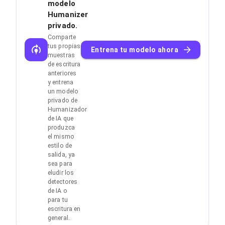
modelo
Humanizer
privado.
Comparte
tus propias
Entrena tu modelo ahora
muestras
de escritura
anteriores
y entrena
un modelo
privado de
Humanizador
de IA que
produzca
el mismo
estilo de
salida, ya
sea para
eludir los
detectores
de IA o
para tu
escritura en
general.