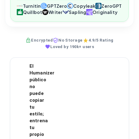
Turnitin
GPTZero
Copyleak
ZeroGPT
Quillbot
Writer
Sapling
Originality
Encrypted
No Storage
4.9/5 Rating
Loved by 190k+ users
El
Humanizer
público
no
puede
copiar
tu
estilo;
entrena
tu
propio