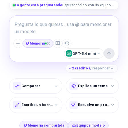
La gente está preguntando
Depurar código con un equipo de programadores
Memoria
GPT-5.4 mini
≈
2
créditos
/ responder
Comparar
Explica un tema
Escribe un borrador
Resuelve un problema
Memoria compartida
Equipos modelo