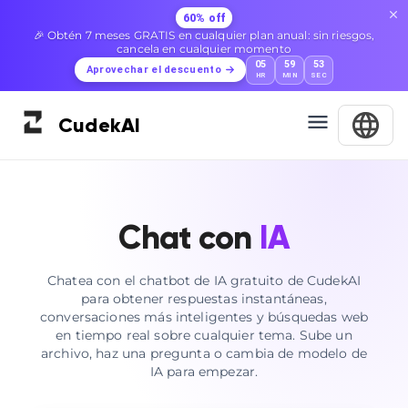
60% off
🎉 Obtén 7 meses GRATIS en cualquier plan anual: sin riesgos,
cancela en cualquier momento
05
59
52
Aprovechar el descuento
HR
MIN
SEC
Cudek
AI
Chat con
IA
Chatea con el chatbot de IA gratuito de CudekAI
para obtener respuestas instantáneas,
conversaciones más inteligentes y búsquedas web
en tiempo real sobre cualquier tema. Sube un
archivo, haz una pregunta o cambia de modelo de
IA para empezar.