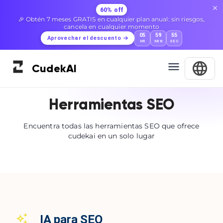
60% off
🎉 Obtén 7 meses GRATIS en cualquier plan anual: sin riesgos,
cancela en cualquier momento
05
59
55
Aprovechar el descuento
HR
MIN
SEC
Cudek
AI
Herramientas SEO
Encuentra todas las herramientas SEO que ofrece
cudekai en un solo lugar
IA para SEO