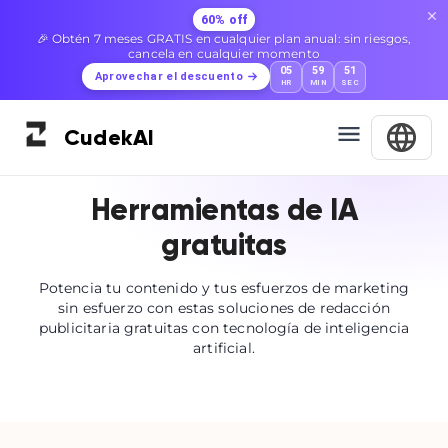
60% off
🎉 Obtén 7 meses GRATIS en cualquier plan anual: sin riesgos,
cancela en cualquier momento
05
59
50
Aprovechar el descuento
HR
MIN
SEC
Cudek
AI
Herramientas de IA
gratuitas
Potencia tu contenido y tus esfuerzos de marketing
sin esfuerzo con estas soluciones de redacción
publicitaria gratuitas con tecnología de inteligencia
artificial.