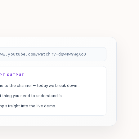
www.youtube.com/watch?v=dQw4w9WgXcQ
IPT OUTPUT
 to the channel — today we break down...
t thing you need to understand is...
mp straight into the live demo.