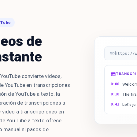
uTube
deos de
nstante
https://
TRANSCR
 YouTube convierte videos,
Welcome
 de YouTube en transcripciones
0:00
ión de YouTube a texto, la
The firs
0:18
eración de transcripciones a
Let's ju
0:42
 video a transcripciones en
 de YouTube a texto ofrece
to manual ni pasos de