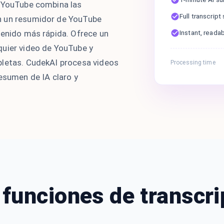
e YouTube combina las
Full transcrip
n un resumidor de YouTube
tenido más rápida. Ofrece un
Instant, reada
quier video de YouTube y
pletas. CudekAI procesa videos
Processing time
resumen de IA claro y
 funciones de transcri