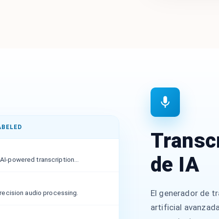
ABELED
Transcr
de IA
I-powered transcription...
El generador de tr
precision audio processing.
artificial avanzad