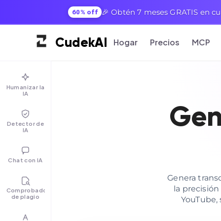
🎉 Obtén 7 meses GRATIS en cua
60% off
Cudek
AI
Hogar
Precios
MCP
Humanizar la
IA
Gen
Detector de
IA
Chat con IA
Genera trans
la precisió
Comprobador
de plagio
YouTube, s