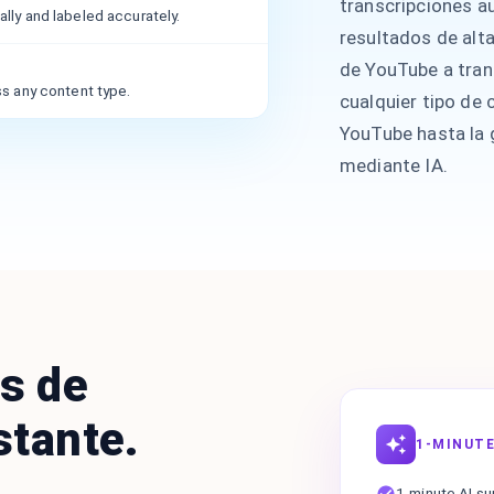
transcripciones au
ly and labeled accurately.
resultados de alta
de YouTube a tran
s any content type.
cualquier tipo de 
YouTube hasta la 
mediante IA.
s de
stante.
1-MINUTE
1-minute AI s