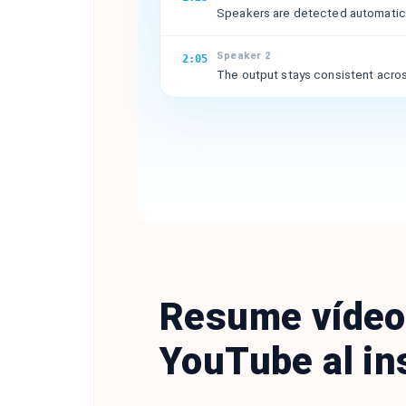
Speakers are detected automatical
Speaker 2
2:05
The output stays consistent acros
Resume vídeo
YouTube al in