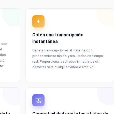
Obtén una transcripción
instantánea
n con
el
Genera transcripciones al instante con
ados
procesamiento rápido y resultados en tiempo
cción
real. Proporciona resultados inmediatos sin
te.
demoras para cualquier vídeo o archivo.
de la
Compatibilidad con lotes y listas de