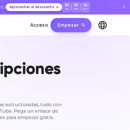
05
59
53
nto
Aprovechar el descuento
HR
MIN
SEC
Acceso
Empezar
ipciones
as estructuradas, todo con
ouTube. Pega un enlace de
ces para empezar gratis.