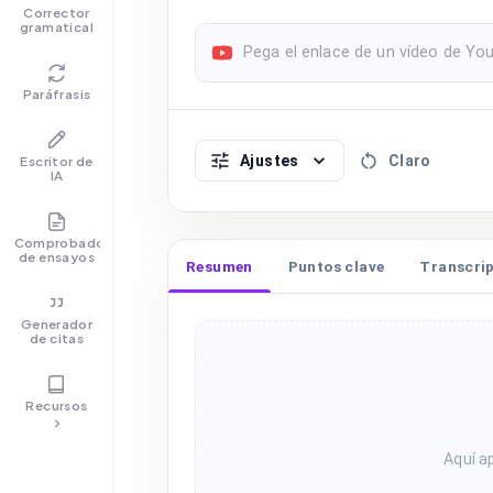
Corrector
gramatical
Paráfrasis
Ajustes
Claro
Escritor de
IA
Comprobador
de ensayos
Resumen
Puntos clave
Transcri
Generador
de citas
Recursos
Aquí a