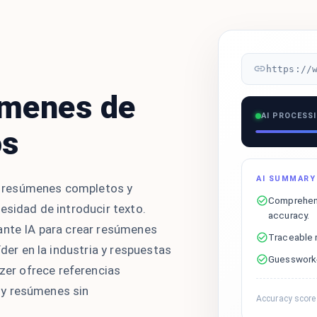
https://
úmenes de
AI PROCESS
os
AI SUMMARY
 resúmenes completos y
Comprehens
esidad de introducir texto.
accuracy.
ante IA para crear resúmenes
Traceable 
íder en la industria y respuestas
Guesswork-f
er ofrece referencias
e, y resúmenes sin
Accuracy score