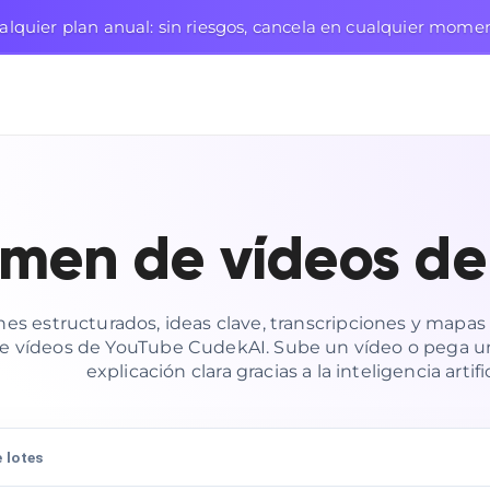
lquier plan anual: sin riesgos, cancela en cualquier mome
men de vídeos de
s estructurados, ideas clave, transcripciones y mapas
 vídeos de YouTube CudekAI. Sube un vídeo o pega un
explicación clara gracias a la inteligencia artific
 lotes