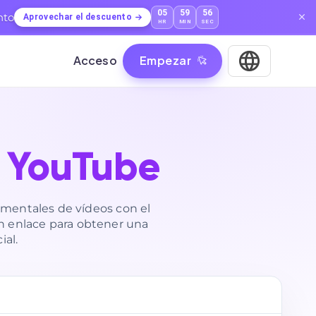
05
59
54
nto
Aprovechar el descuento
HR
MIN
SEC
Acceso
Empezar
YouTube
 mentales de vídeos con el
 enlace para obtener una
ial.