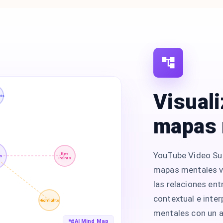
Visuali
pts
mapas 
YouTube Video Su
Key
ls
Points
mapas mentales vi
las relaciones ent
contextual e inte
Highlights
mentales con un an
AI Mind Map