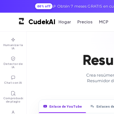
🎉 Obtén 7 meses GRATIS en cua
60% off
Cudek
AI
Hogar
Precios
MCP
Humanizar la
IA
Resu
Detector de
IA
Crea resúmene
Resumidor de
Chat con IA
Comprobador
de plagio
Enlace de YouTube
Enlaces de