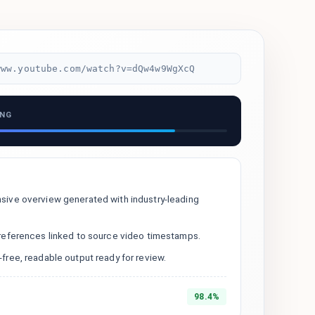
www.youtube.com/watch?v=dQw4w9WgXcQ
ING
ive overview generated with industry-leading
references linked to source video timestamps.
ree, readable output ready for review.
98.4%