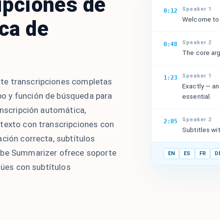
ipciones de
Speaker 1
0:12
Welcome to t
ca de
Speaker 2
0:48
The core arg
Speaker 1
1:23
te transcripciones completas
Exactly — a
o y función de búsqueda para
essential.
anscripción automática,
Speaker 2
2:05
 texto con transcripciones con
Subtitles wi
ción correcta, subtítulos
ube Summarizer ofrece soporte
EN
ES
FR
D
ngües con subtítulos