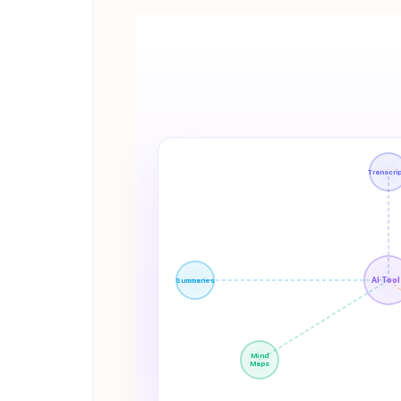
Transcri
AI Too
Summaries
Mind
Maps