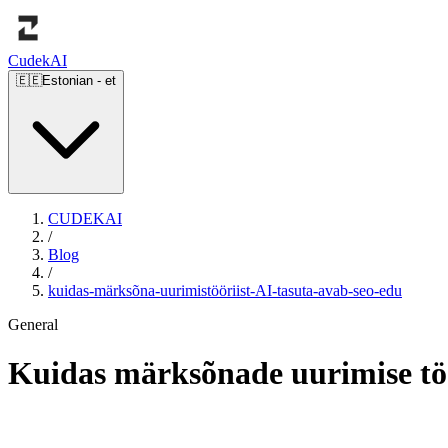
Cudek
AI
🇪🇪
Estonian
-
et
CUDEKAI
/
Blog
/
kuidas-märksõna-uurimistööriist-AI-tasuta-avab-seo-edu
General
Kuidas märksõnade uurimise töö