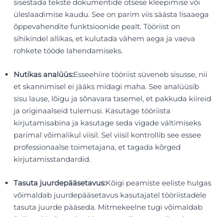
sisestada tekste dokumentide otsese kleepimise või
üleslaadimise kaudu. See on parim viis säästa lisaaega
õppevahendite funktsioonide pealt. Tööriist on
sihikindel allikas, et kulutada vähem aega ja vaeva
rohkete tööde lahendamiseks.
Nutikas analüüs:
Esseehiire tööriist süveneb sisusse, nii
et skannimisel ei jääks midagi maha. See analüüsib
sisu lause, lõigu ja sõnavara tasemel, et pakkuda kiireid
ja originaalseid tulemusi. Kasutage tööriista
kirjutamisabina ja kasutage seda vigade vältimiseks
parimal võimalikul viisil. Sel viisil kontrollib see essee
professionaalse toimetajana, et tagada kõrged
kirjutamisstandardid.
Tasuta juurdepääsetavus:
Kõigi peamiste eeliste hulgas
võimaldab juurdepääsetavus kasutajatel tööriistadele
tasuta juurde pääseda. Mitmekeelne tugi võimaldab