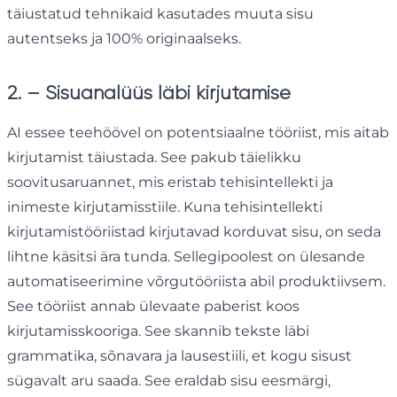
täiustatud tehnikaid kasutades muuta sisu
autentseks ja 100% originaalseks.
2. – Sisuanalüüs läbi kirjutamise
AI essee teehöövel on potentsiaalne tööriist, mis aitab
kirjutamist täiustada. See pakub täielikku
soovitusaruannet, mis eristab tehisintellekti ja
inimeste kirjutamisstiile. Kuna tehisintellekti
kirjutamistööriistad kirjutavad korduvat sisu, on seda
lihtne käsitsi ära tunda. Sellegipoolest on ülesande
automatiseerimine võrgutööriista abil produktiivsem.
See tööriist annab ülevaate paberist koos
kirjutamisskooriga. See skannib tekste läbi
grammatika, sõnavara ja lausestiili, et kogu sisust
sügavalt aru saada. See eraldab sisu eesmärgi,