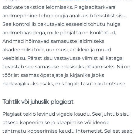
sobivate tekstide leidmiseks. Plagiaaditarkvara
andmepõhine tehnoloogia analüüsib tekstilist sisu.
See kontrollib pakutavaid esseesid tohutu hulga
andmebaasidega, mille põhjal ta on koolitatud.
Andmed hõlmavad sarnasuste leidmiseks
akadeemilisi töid, uurimusi, artikleid ja muud
veebisisu. Pärast sisu vastavusse viimist allikatega
tuvastab see sarnasuse edasiseks jätkamiseks. Nii on
tööriist saamas õpetajate ja kirjanike jaoks
hädavajalikuks osaks, mis tagab tasuta autentsuse.
Tahtlik või juhuslik plagiaat
Plagiaat tekib levinud vigade kaudu. See juhtub sisu
otsese kopeerimise ja kleepimise või ideede
tahtmatu kopeerimise kaudu Internetist. Sellest saab