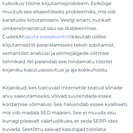
tulevikus tõsine kirjutamisprobleem. Eelkõige
muutub see ebaeetiliseks probleemiks, mis viib
karistuste kirjutamiseni. Veelgi enam, nutikalt
ümbersõnastatud sisu sai dubleerimise.
CudekAI
tasuta esseekontroll
kasutab üldise
kirjutamisstiili parandamiseks teksti sobitamist,
semantilist analüüsi ja sõrmejälgede võtmise
tehnikaid. Nii parandab see hindamatu tööriist
kirjaniku kasutussoovitusi ja aja kokkuhoidu.
Kirjanikud, kes toetuvad Internetile teatud sõnade
arvu saavutamiseks, võivad suurendada essee
kordamise võimalusi. See halvendab essee kvaliteeti,
mis viib madala SEO määrani. See ei muuda sisu
kunagi piisavalt väärtuslikuks, et seda SERP-ides
kuvada. Seetõttu saavad kasutajad tööriista