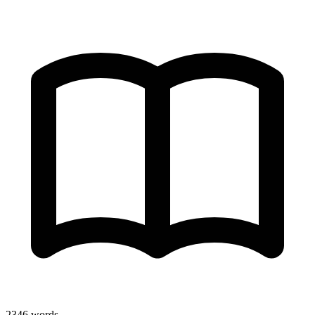
2346
words