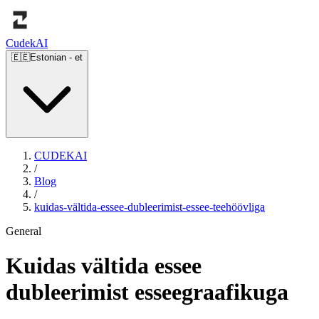
Cudek
AI
🇪🇪
Estonian
-
et
CUDEKAI
/
Blog
/
kuidas-vältida-essee-dubleerimist-essee-teehöövliga
General
Kuidas vältida essee
dubleerimist esseegraafikuga