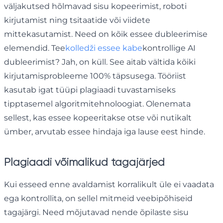
väljakutsed hõlmavad sisu kopeerimist, roboti
kirjutamist ning tsitaatide või viidete
mittekasutamist. Need on kõik essee dubleerimise
elemendid. Tee
kolledži essee kabe
kontrollige AI
dubleerimist? Jah, on küll. See aitab vältida kõiki
kirjutamisprobleeme 100% täpsusega. Tööriist
kasutab igat tüüpi plagiaadi tuvastamiseks
tipptasemel algoritmitehnoloogiat. Olenemata
sellest, kas essee kopeeritakse otse või nutikalt
ümber, arvutab essee hindaja iga lause eest hinde.
Plagiaadi võimalikud tagajärjed
Kui esseed enne avaldamist korralikult üle ei vaadata
ega kontrollita, on sellel mitmeid veebipõhiseid
tagajärgi. Need mõjutavad nende õpilaste sisu