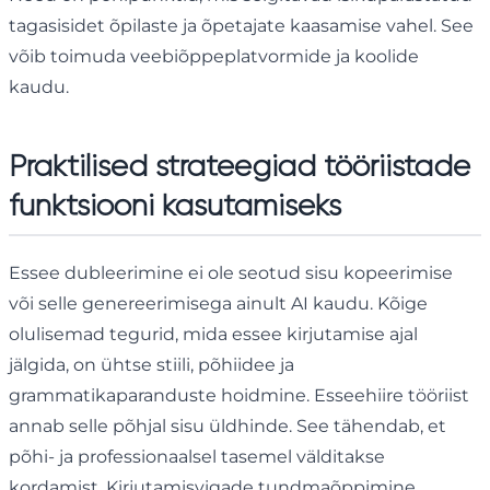
tagasisidet õpilaste ja õpetajate kaasamise vahel. See
võib toimuda veebiõppeplatvormide ja koolide
kaudu.
Praktilised strateegiad tööriistade
funktsiooni kasutamiseks
Essee dubleerimine ei ole seotud sisu kopeerimise
või selle genereerimisega ainult AI kaudu. Kõige
olulisemad tegurid, mida essee kirjutamise ajal
jälgida, on ühtse stiili, põhiidee ja
grammatikaparanduste hoidmine. Esseehiire tööriist
annab selle põhjal sisu üldhinde. See tähendab, et
põhi- ja professionaalsel tasemel välditakse
kordamist. Kirjutamisvigade tundmaõppimine