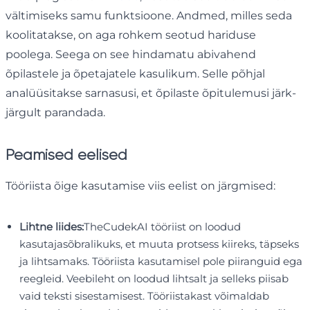
vältimiseks samu funktsioone. Andmed, milles seda
koolitatakse, on aga rohkem seotud hariduse
poolega. Seega on see hindamatu abivahend
õpilastele ja õpetajatele kasulikum. Selle põhjal
analüüsitakse sarnasusi, et õpilaste õpitulemusi järk-
järgult parandada.
Peamised eelised
Tööriista õige kasutamise viis eelist on järgmised:
Lihtne liides:
TheCudekAI tööriist on loodud
kasutajasõbralikuks, et muuta protsess kiireks, täpseks
ja lihtsamaks. Tööriista kasutamisel pole piiranguid ega
reegleid. Veebileht on loodud lihtsalt ja selleks piisab
vaid teksti sisestamisest. Tööriistakast võimaldab