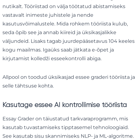
nutikalt. Tööriistad on välja töötatud abistamiseks
vastavalt inimeste juhistele ja nende
kasutusvõimalustele. Mida rohkem tööriista kulub,
seda õpib see ja annab kiireid ja üksikasjalikke
väljundeid. Lisaks tagab juurdepääsetavus 104 keeles
kogu maailmas. Igaüks saab jätkata e-õpet ja
kirjutamist kolledži esseekontrolli abiga.
Allpool on toodud üksikasjad essee graderi tööriista ja
selle tähtsuse kohta.
Kasutage essee AI kontrollimise tööriista
Essay Grader on täiustatud tarkvaraprogramm, mis
kasutab tuvastamiseks tipptasemel tehnoloogiaid.
See kasutab sisu skannimiseks NLP- ja ML-algoritme.