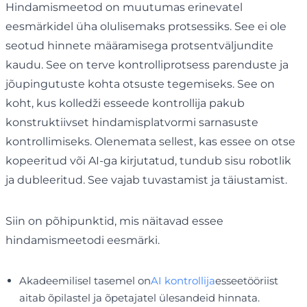
Hindamismeetod on muutumas erinevatel
eesmärkidel üha olulisemaks protsessiks. See ei ole
seotud hinnete määramisega protsentväljundite
kaudu. See on terve kontrolliprotsess parenduste ja
jõupingutuste kohta otsuste tegemiseks. See on
koht, kus kolledži esseede kontrollija pakub
konstruktiivset hindamisplatvormi sarnasuste
kontrollimiseks. Olenemata sellest, kas essee on otse
kopeeritud või AI-ga kirjutatud, tundub sisu robotlik
ja dubleeritud. See vajab tuvastamist ja täiustamist.
Siin on põhipunktid, mis näitavad essee
hindamismeetodi eesmärki.
Akadeemilisel tasemel on
AI kontrollija
esseetööriist
aitab õpilastel ja õpetajatel ülesandeid hinnata.