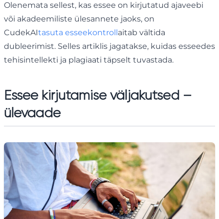
Olenemata sellest, kas essee on kirjutatud ajaveebi
või akadeemiliste ülesannete jaoks, on
CudekAI
tasuta esseekontroll
aitab vältida
dubleerimist. Selles artiklis jagatakse, kuidas esseedes
tehisintellekti ja plagiaati täpselt tuvastada.
Essee kirjutamise väljakutsed –
ülevaade