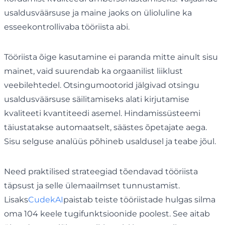
usaldusväärsuse ja maine jaoks on ülioluline ka
esseekontrollivaba tööriista abi.
Tööriista õige kasutamine ei paranda mitte ainult sisu
mainet, vaid suurendab ka orgaanilist liiklust
veebilehtedel. Otsingumootorid jälgivad otsingu
usaldusväärsuse säilitamiseks alati kirjutamise
kvaliteeti kvantiteedi asemel. Hindamissüsteemi
täiustatakse automaatselt, säästes õpetajate aega.
Sisu selguse analüüs põhineb usaldusel ja teabe jõul.
Need praktilised strateegiad tõendavad tööriista
täpsust ja selle ülemaailmset tunnustamist.
Lisaks
CudekAI
paistab teiste tööriistade hulgas silma
oma 104 keele tugifunktsioonide poolest. See aitab