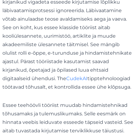
kirjanikud vigadeta esseede kirjutamise lõplikku
läbivaatamisprotsessi ignoreerida. Läbivaatamine
võtab ainulaadse teose avaldamiseks aega ja vaeva.
See on koht, kus essee klasside tööriist aitab
kooliülesannete, uurimistöö, artiklite ja muude
akadeemiliste ülesannete täitmisel. See mängib
olulist rolli e-õppe, e-turunduse ja hindamistehnikate
ajastul. Pärast tööriistade kasutamist saavad
kirjanikud, õpetajad ja õpilased luua ehtsaid
digitaalseid ühendusi. The
CudekAI
tipptehnoloogiad
töötavad tõhusalt, et kontrollida essee ühe klõpsuga.
Essee teehöövli tööriist muudab hindamistehnikad
tõhusamaks ja tulemuslikumaks. Selle eesmärk on
hinnata veebis leiduvate esseede täpseid vasteid. See
aitab tuvastada kirjutamise terviklikkuse täiustusi.