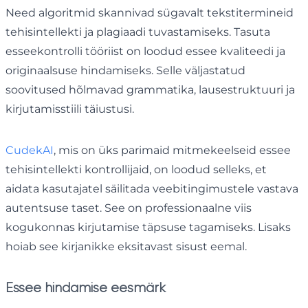
Need algoritmid skannivad sügavalt tekstitermineid
tehisintellekti ja plagiaadi tuvastamiseks. Tasuta
esseekontrolli tööriist on loodud essee kvaliteedi ja
originaalsuse hindamiseks. Selle väljastatud
soovitused hõlmavad grammatika, lausestruktuuri ja
kirjutamisstiili täiustusi.
CudekAI
, mis on üks parimaid mitmekeelseid essee
tehisintellekti kontrollijaid, on loodud selleks, et
aidata kasutajatel säilitada veebitingimustele vastava
autentsuse taset. See on professionaalne viis
kogukonnas kirjutamise täpsuse tagamiseks. Lisaks
hoiab see kirjanikke eksitavast sisust eemal.
Essee hindamise eesmärk