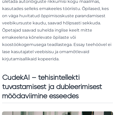
ületada autoriõiguste rikkumisi kogu maailmas,
kasutades selleks emakeeles tööriistu. Õpilased, kes
on väga huvitatud õppimisoskuste parandamisest
veebikursuste kaudu, saavad hõlpsasti sekkuda.
Õpetajad saavad suhelda inglise keelt mitte
emakeelena kõnelevate õpilaste või
koostöökogemusega teadlastega. Essay teehöövel ei
lase kasutajatel veebisisu ja omamõtlevaid
kirjutamisallikaid kopeerida.
CudekAI – tehisintellekti
tuvastamisest ja dubleerimisest
möödaviimine esseedes