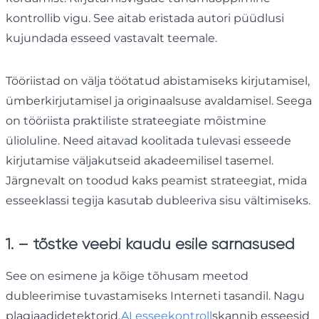
kontrollib vigu. See aitab eristada autori püüdlusi
kujundada esseed vastavalt teemale.
Tööriistad on välja töötatud abistamiseks kirjutamisel,
ümberkirjutamisel ja originaalsuse avaldamisel. Seega
on tööriista praktiliste strateegiate mõistmine
ülioluline. Need aitavad koolitada tulevasi esseede
kirjutamise väljakutseid akadeemilisel tasemel.
Järgnevalt on toodud kaks peamist strateegiat, mida
esseeklassi tegija kasutab dubleeriva sisu vältimiseks.
1. – tõstke veebi kaudu esile sarnasused
See on esimene ja kõige tõhusam meetod
dubleerimise tuvastamiseks Interneti tasandil. Nagu
plagiaadidetektorid,
AI esseekontroll
skannib esseesid