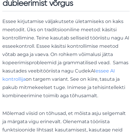
dubleerimist võrgus
Essee kirjutamise väljakutsete ületamiseks on kaks
meetodit. Üks on traditsiooniline meetod: käsitsi
kontrollimine. Teine kasutab selliseid tööriistu nagu AI
esseekontroll. Essee käsitsi kontrollimise meetod
võtab aega ja vaeva. On rohkem võimalusi jätta
kopeerimisprobleemid ja grammatilised vead. Samas
kasutades veebitööriista nagu CudekAI
essee AI
kontrollija
on targem variant. See on kiire, tasuta ja
pakub mitmekeelset tuge. Inimese ja tehisintellekti
kombineerimine toimib aga tõhusamalt.
Mõlemad viisid on tõhusad, et mõista asju selgemalt
ja märgata vigu erinevalt. Olenemata tööriista
funktsioonide lihtsast kasutamisest, kasutage neid