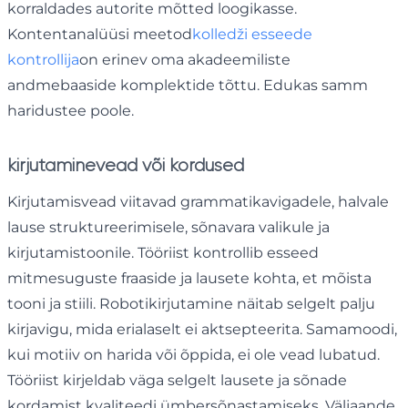
korraldades autorite mõtted loogikasse.
Kontentanalüüsi meetod
kolledži esseede
kontrollija
on erinev oma akadeemiliste
andmebaaside komplektide tõttu. Edukas samm
haridustee poole.
kirjutamine
vead või kordused
Kirjutamisvead viitavad grammatikavigadele, halvale
lause struktureerimisele, sõnavara valikule ja
kirjutamistoonile. Tööriist kontrollib esseed
mitmesuguste fraaside ja lausete kohta, et mõista
tooni ja stiili. Robotikirjutamine näitab selgelt palju
kirjavigu, mida erialaselt ei aktsepteerita. Samamoodi,
kui motiiv on harida või õppida, ei ole vead lubatud.
Tööriist kirjeldab väga selgelt lausete ja sõnade
kordamist kvaliteedi ümbersõnastamiseks. Väljaande