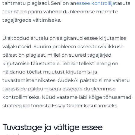
tahtmatu plagiaadi. Seni on an
essee kontrollija
tasuta
tööriist on parim vahend dubleerimise mitmete
tagajärgede vältimiseks.
Ülaltoodud arutelu on selgitanud essee kirjutamise
väljakutseid. Suurim probleem essee terviklikkuse
pärast on plagiaat, millel on suured tagajärjed
kirjutamise täiustustele. Tehisintellekti areng on
näidanud tõelist muutust kirjutamis- ja
tuvastamistehnikates. CudekAI paistab silma vahetu
tagasiside pakkumisega esseede dubleerimise
kontrollimiseks. Nüüd vaatame läbi kõige tõhusamad
strateegiad tööriista Essay Grader kasutamiseks.
Tuvastage ja vältige essee