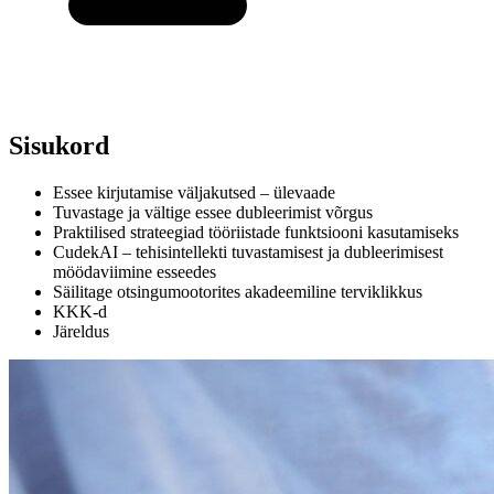
Sisukord
Essee kirjutamise väljakutsed – ülevaade
Tuvastage ja vältige essee dubleerimist võrgus
Praktilised strateegiad tööriistade funktsiooni kasutamiseks
CudekAI – tehisintellekti tuvastamisest ja dubleerimisest
möödaviimine esseedes
Säilitage otsingumootorites akadeemiline terviklikkus
KKK-d
Järeldus