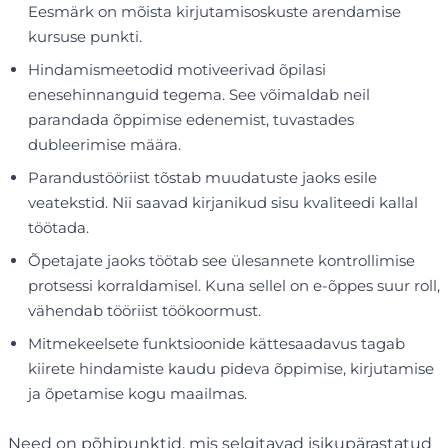
Eesmärk on mõista kirjutamisoskuste arendamise
kursuse punkti.
Hindamismeetodid motiveerivad õpilasi
enesehinnanguid tegema. See võimaldab neil
parandada õppimise edenemist, tuvastades
dubleerimise määra.
Parandustööriist tõstab muudatuste jaoks esile
veatekstid. Nii saavad kirjanikud sisu kvaliteedi kallal
töötada.
Õpetajate jaoks töötab see ülesannete kontrollimise
protsessi korraldamisel. Kuna sellel on e-õppes suur roll,
vähendab tööriist töökoormust.
Mitmekeelsete funktsioonide kättesaadavus tagab
kiirete hindamiste kaudu pideva õppimise, kirjutamise
ja õpetamise kogu maailmas.
Need on põhipunktid, mis selgitavad isikupärastatud