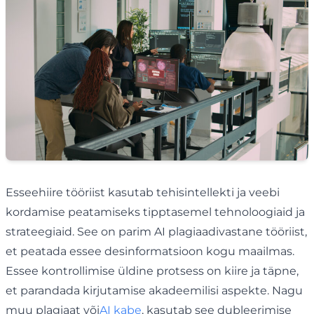
Esseehiire tööriist kasutab tehisintellekti ja veebi
kordamise peatamiseks tipptasemel tehnoloogiaid ja
strateegiaid. See on parim AI plagiaadivastane tööriist,
et peatada essee desinformatsioon kogu maailmas.
Essee kontrollimise üldine protsess on kiire ja täpne,
et parandada kirjutamise akadeemilisi aspekte. Nagu
muu plagiaat või
AI kabe
, kasutab see dubleerimise