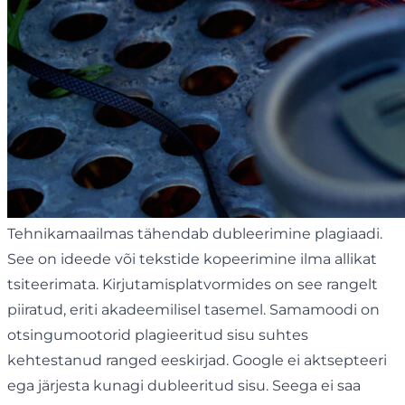
Tehnikamaailmas tähendab dubleerimine plagiaadi.
See on ideede või tekstide kopeerimine ilma allikat
tsiteerimata. Kirjutamisplatvormides on see rangelt
piiratud, eriti akadeemilisel tasemel. Samamoodi on
otsingumootorid plagieeritud sisu suhtes
kehtestanud ranged eeskirjad. Google ei aktsepteeri
ega järjesta kunagi dubleeritud sisu. Seega ei saa