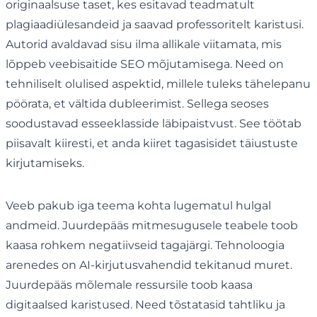
originaalsuse taset, kes esitavad teadmatult
plagiaadiülesandeid ja saavad professoritelt karistusi.
Autorid avaldavad sisu ilma allikale viitamata, mis
lõppeb veebisaitide SEO mõjutamisega. Need on
tehniliselt olulised aspektid, millele tuleks tähelepanu
pöörata, et vältida dubleerimist. Sellega seoses
soodustavad esseeklasside läbipaistvust. See töötab
piisavalt kiiresti, et anda kiiret tagasisidet täiustuste
kirjutamiseks.
Veeb pakub iga teema kohta lugematul hulgal
andmeid. Juurdepääs mitmesugusele teabele toob
kaasa rohkem negatiivseid tagajärgi. Tehnoloogia
arenedes on AI-kirjutusvahendid tekitanud muret.
Juurdepääs mõlemale ressursile toob kaasa
digitaalsed karistused. Need tõstatasid tahtliku ja