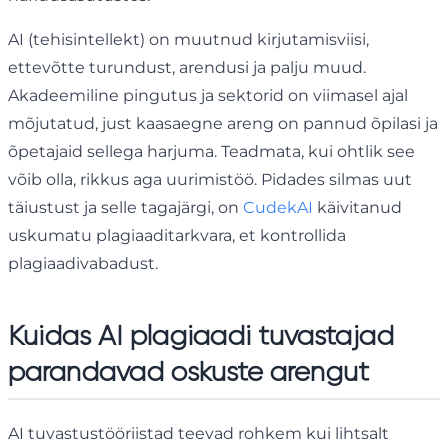
AI (tehisintellekt) on muutnud kirjutamisviisi,
ettevõtte turundust, arendusi ja palju muud.
Akadeemiline pingutus ja sektorid on viimasel ajal
mõjutatud, just kaasaegne areng on pannud õpilasi ja
õpetajaid sellega harjuma. Teadmata, kui ohtlik see
võib olla, rikkus aga uurimistöö. Pidades silmas uut
täiustust ja selle tagajärgi, on
CudekAI
käivitanud
uskumatu plagiaaditarkvara, et kontrollida
plagiaadivabadust.
Kuidas AI plagiaadi tuvastajad
parandavad oskuste arengut
AI tuvastustööriistad teevad rohkem kui lihtsalt