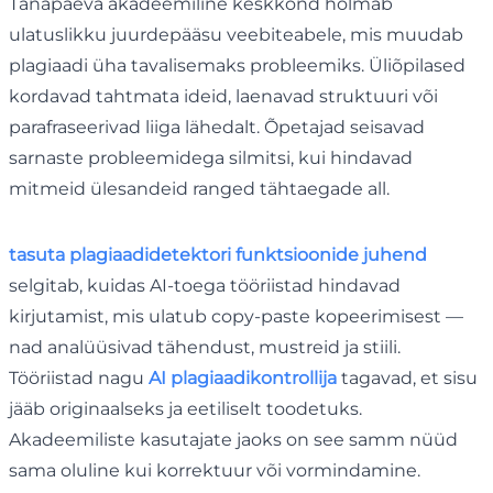
Tänapäeva akadeemiline keskkond hõlmab
ulatuslikku juurdepääsu veebiteabele, mis muudab
plagiaadi üha tavalisemaks probleemiks. Üliõpilased
kordavad tahtmata ideid, laenavad struktuuri või
parafraseerivad liiga lähedalt. Õpetajad seisavad
sarnaste probleemidega silmitsi, kui hindavad
mitmeid ülesandeid ranged tähtaegade all.
tasuta plagiaadidetektori funktsioonide juhend
selgitab, kuidas AI-toega tööriistad hindavad
kirjutamist, mis ulatub copy-paste kopeerimisest —
nad analüüsivad tähendust, mustreid ja stiili.
Tööriistad nagu
AI plagiaadikontrollija
tagavad, et sisu
jääb originaalseks ja eetiliselt toodetuks.
Akadeemiliste kasutajate jaoks on see samm nüüd
sama oluline kui korrektuur või vormindamine.