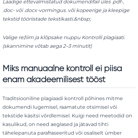
Laadige ettevalmistatud dokumendifail üles .pdf-,
.doc- või .docx-vormingus. või kopeerige ja kleepige
tekstid tööriistade tekstikasti.&nbsp;
Valige režiim ja klõpsake nuppu Kontrolli plagiaati.
(skannimine võtab aega 2–3 minutit)
Miks manuaalne kontroll ei piisa
enam akadeemilisest tööst
Traditsiooniline plagiaadi kontroll põhines mitme
dokumendi lugemisel, raamatute otsimisel või
tekstide käsitsi võrdlemisel. Kuigi need meetodid on
kasulikud, on need aeglased ja jätavad tihti
tähelepanuta parafraseeritud või osaliselt ümber