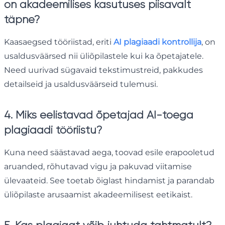
on akadeemilises kasutuses piisavalt
täpne?
Kaasaegsed tööriistad, eriti
AI plagiaadi kontrollija
, on
usaldusväärsed nii üliõpilastele kui ka õpetajatele.
Need uurivad sügavaid tekstimustreid, pakkudes
detailseid ja usaldusväärseid tulemusi.
4. Miks eelistavad õpetajad AI-toega
plagiaadi tööriistu?
Kuna need säästavad aega, toovad esile erapooletud
aruanded, rõhutavad vigu ja pakuvad viitamise
ülevaateid. See toetab õiglast hindamist ja parandab
üliõpilaste arusaamist akadeemilisest eetikaist.