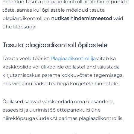
mõeldud tasuta plagiaadikontroll aitab hindepunkte
tõsta, samas kui õpilastele mõeldud tasuta
plagiaadikontroll on
nutikas hindamismeetod
vaid
ühe klõpsuga.
Tasuta plagiaadikontroll õpilastele
Tasuta veebitööriist
Plagiaadikontrollija
aitab ka
keskkoolide või ülikoolide õpilastel end täiustada
kirjutamisoskus parema kokkuvõtete tegemisega,
mis viib ainulaadse teabega kõrgetele hinnetele.
Õpilased saavad värskendada oma ülesandeid,
esseesid ja uurimistöö ettepanekuid ühe
hiireklõpsuga CudekAI parimas plagiaadikontrollis.