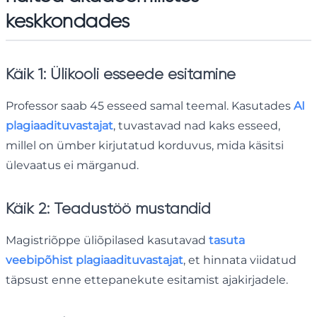
keskkondades
Käik 1: Ülikooli esseede esitamine
Professor saab 45 esseed samal teemal. Kasutades
AI
plagiaadituvastajat
, tuvastavad nad kaks esseed,
millel on ümber kirjutatud korduvus, mida käsitsi
ülevaatus ei märganud.
Käik 2: Teadustöö mustandid
Magistriõppe üliõpilased kasutavad
tasuta
veebipõhist plagiaadituvastajat
, et hinnata viidatud
täpsust enne ettepanekute esitamist ajakirjadele.