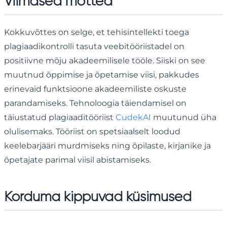
Viimased mõtted
Kokkuvõttes on selge, et tehisintellekti toega
plagiaadikontrolli tasuta veebitööriistadel on
positiivne mõju akadeemilisele tööle. Siiski on see
muutnud õppimise ja õpetamise viisi, pakkudes
erinevaid funktsioone akadeemiliste oskuste
parandamiseks. Tehnoloogia täiendamisel on
täiustatud plagiaaditööriist
CudekAI
muutunud üha
olulisemaks. Tööriist on spetsiaalselt loodud
keelebarjääri murdmiseks ning õpilaste, kirjanike ja
õpetajate parimal viisil abistamiseks.
Korduma kippuvad küsimused