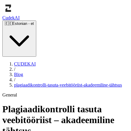
Cudek
AI
🇪🇪
Estonian
-
et
CUDEKAI
/
Blog
/
plagiaadikontrolli-tasuta-veebitööriist-akadeemiline-tähtsus
General
Plagiaadikontrolli tasuta
veebitööriist – akadeemiline
tähtsus