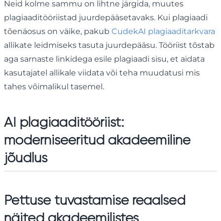
Neid kolme sammu on lihtne järgida, muutes
plagiaaditööriistad juurdepääsetavaks. Kui plagiaadi
tõenäosus on väike, pakub
CudekAI plagiaaditarkvara
allikate leidmiseks tasuta juurdepääsu. Tööriist tõstab
aga sarnaste linkidega esile plagiaadi sisu, et aidata
kasutajatel allikale viidata või teha muudatusi mis
tahes võimalikul tasemel.
AI plagiaaditööriist:
moderniseeritud akadeemiline
jõudlus
Pettuse tuvastamise reaalsed
näited akadeemilistes