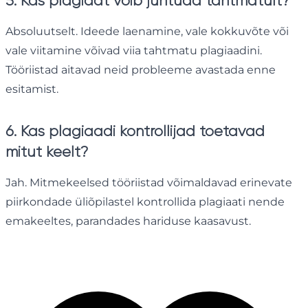
5. Kas plagiaat võib juhtuda tahtmatult?
Absoluutselt. Ideede laenamine, vale kokkuvõte või
vale viitamine võivad viia tahtmatu plagiaadini.
Tööriistad aitavad neid probleeme avastada enne
esitamist.
6. Kas plagiaadi kontrollijad toetavad
mitut keelt?
Jah. Mitmekeelsed tööriistad võimaldavad erinevate
piirkondade üliõpilastel kontrollida plagiaati nende
emakeeltes, parandades hariduse kaasavust.