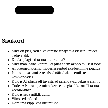
Sisukord
Miks on plagiaadi tuvastamine tänapäeva klassiruumides
hädavajalik
Kuidas plagiaati tasuta kontrollida?
Miks manuaalne kontroll ei piisa enam akadeemilisest tööst
AI plagiaaditööriist: moderniseeritud akadeemiline jõudlus
Pettuse tuvastamise reaalsed näited akadeemilistes
keskkondades
Kuidas AI plagiaadi tuvastajad parandavad oskuste arengut
CudekAI: kasutage mitmekeelset plagiaadikontrolli tasuta
veebis&nbsp;
Kuidas seda artiklit uuriti
Viimased mõtted
Korduma kippuvad küsimused