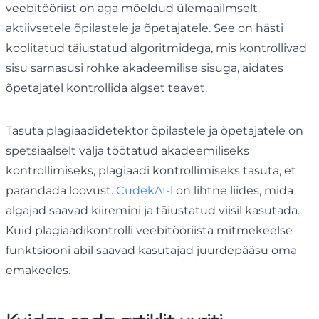
veebitööriist on aga mõeldud ülemaailmselt
aktiivsetele õpilastele ja õpetajatele. See on hästi
koolitatud täiustatud algoritmidega, mis kontrollivad
sisu sarnasusi rohke akadeemilise sisuga, aidates
õpetajatel kontrollida algset teavet.
Tasuta plagiaadidetektor õpilastele ja õpetajatele on
spetsiaalselt välja töötatud akadeemiliseks
kontrollimiseks, plagiaadi kontrollimiseks tasuta, et
parandada loovust.
CudekAI-l
on lihtne liides, mida
algajad saavad kiiremini ja täiustatud viisil kasutada.
Kuid plagiaadikontrolli veebitööriista mitmekeelse
funktsiooni abil saavad kasutajad juurdepääsu oma
emakeeles.