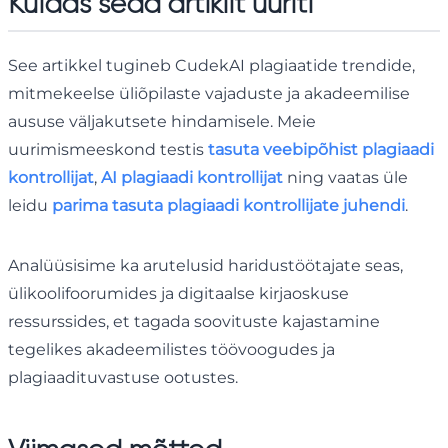
Kuidas seda artiklit uuriti
See artikkel tugineb CudekAI plagiaatide trendide,
mitmekeelse üliõpilaste vajaduste ja akadeemilise
aususe väljakutsete hindamisele. Meie
uurimismeeskond testis
tasuta veebipõhist plagiaadi
kontrollijat
,
AI plagiaadi kontrollijat
ning vaatas üle
leidu
parima tasuta plagiaadi kontrollijate juhendi
.
Analüüsisime ka arutelusid haridustöötajate seas,
ülikoolifoorumides ja digitaalse kirjaoskuse
ressurssides, et tagada soovituste kajastamine
tegelikes akadeemilistes töövoogudes ja
plagiaadituvastuse ootustes.