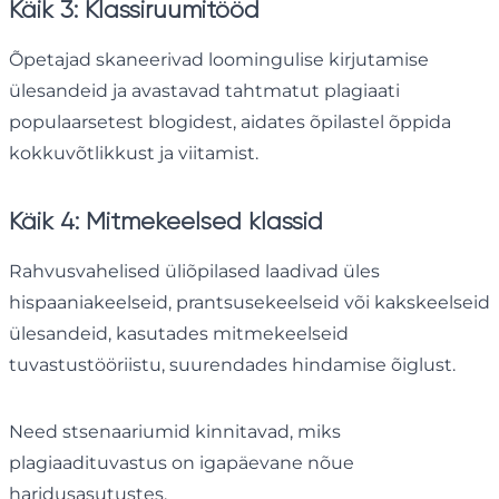
Käik 3: Klassiruumitööd
Õpetajad skaneerivad loomingulise kirjutamise
ülesandeid ja avastavad tahtmatut plagiaati
populaarsetest blogidest, aidates õpilastel õppida
kokkuvõtlikkust ja viitamist.
Käik 4: Mitmekeelsed klassid
Rahvusvahelised üliõpilased laadivad üles
hispaaniakeelseid, prantsusekeelseid või kakskeelseid
ülesandeid, kasutades mitmekeelseid
tuvastustööriistu, suurendades hindamise õiglust.
Need stsenaariumid kinnitavad, miks
plagiaadituvastus on igapäevane nõue
haridusasutustes.