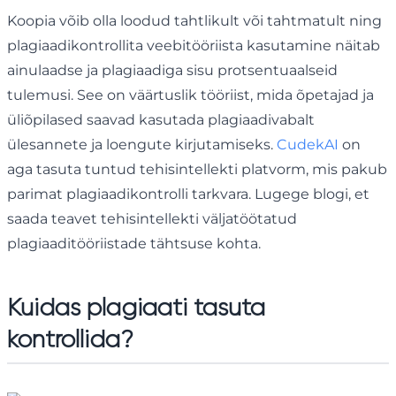
Koopia võib olla loodud tahtlikult või tahtmatult ning
plagiaadikontrollita veebitööriista kasutamine näitab
ainulaadse ja plagiaadiga sisu protsentuaalseid
tulemusi. See on väärtuslik tööriist, mida õpetajad ja
üliõpilased saavad kasutada plagiaadivabalt
ülesannete ja loengute kirjutamiseks.
CudekAI
on
aga tasuta tuntud tehisintellekti platvorm, mis pakub
parimat plagiaadikontrolli tarkvara. Lugege blogi, et
saada teavet tehisintellekti väljatöötatud
plagiaaditööriistade tähtsuse kohta.
Kuidas plagiaat
i tasuta
kontrollida
?