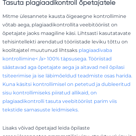
Tasuta plagiaadikontroll õpetajatele
Mitme ülesannete kausta õigeaegne kontrollimine
võtab aega, plagiaadikontrollita veebitööriist on
õpetajate jaoks maagiline käsi. Lihtsasti kasutatavate
tehisintellekti arendatud tööriistade leviku tõttu on
koolitajatel muutunud lihtsaks
plagiaadivaba
kontrollimine< /a> 100% täpsusega. Tööriistad
säästavad aga õpetajate aega ja aitavad neil õpilasi
tsiteerimise ja ise läbimõeldud teadmiste osas harida.
Kuna käsitsi kontrollimisel on petetud ja dubleeritud
sisu kontrollimiseks piiratud allikaid, on
plagiaadikontrolli tasuta veebitööriist parim viis
tekstide sarnasuste leidmiseks.
Lisaks võivad õpetajad leida õpilaste