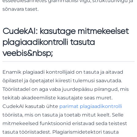
esseeülesannetes grammatilisi vigu, struktuurivigu ja
sõnavara taset.
CudekAI: kasutage mitmekeelset
plagiaadikontrolli tasuta
veebis&nbsp;
Enamik plagiaadi kontrollijaid on tasuta ja aitavad
õpilastel ja õpetajatel kiiresti tulemusi saavutada.
Tööriistadel on aga vaba juurdepääsu piirangud, mis
tekitab akadeemiliste kasutajate seas muret.
CudekAI kasutab ühte
parimat plagiaadikontrolli
tööriista, mis on tasuta ja toetab mitut keelt. Selle
mitmekeelsed funktsioonid eristavad seda teistest
tasuta tööriistadest. Plagiarismidetektori tasuta