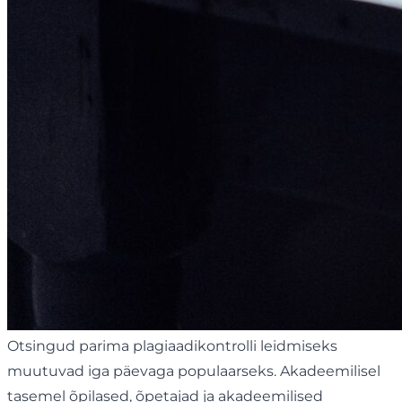
Otsingud parima plagiaadikontrolli leidmiseks
muutuvad iga päevaga populaarseks. Akadeemilisel
tasemel õpilased, õpetajad ja akadeemilised