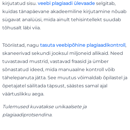
kirjutatud sisu.
veebi plagiaadi ülevaade
selgitab,
kuidas tänapäevane akadeemiline kirjutamine nõuab
sügavat analüüsi, mida ainult tehisintellekt suudab
tõhusalt läbi viia.
Tööriistad, nagu
tasuta veebipõhine plagiaadikontroll
,
skaneerivad sekundi jooksul miljoneid allikaid. Need
tuvastavad mustrid, vastavad fraasid ja ümber
sõnastatud ideed, mida manuaalne kontroll võib
tähelepanuta jätta. See muutus võimaldab õpilastel ja
õpetajatel säilitada täpsust, säästes samal ajal
väärtuslikku aega.
Tulemused kuvatakse unikaalsete ja
plagiaadiprotsendina.