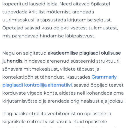
kopeeritud lauseid leida. Need aitavad õpilastel
tugevdada kriitilist mõtlemist, arendada
uurimisoskusi ja täpsustada kirjutamise selgust.
Õpetajad saavad kasu objektiivsetest tulemustest,
mis parandavad hindamise läbipaistvust.
Nagu on selgitatud
akadeemilise plagiaadi olulisuse
juhendis
, hindavad arenenud süsteemid struktuuri,
sõnavara mitmekesisust, viidete täpsust ja
kontekstipõhist tähendust. Kasutades
Grammarly
plagiaadi kontrollija alternatiivi
, saavad õppijad teavet
korduvate vigade kohta, aidates neil kohandada oma
kirjutamisvõtteid ja arendada originaalsust aja jooksul.
Plagiaadikontrollita veebitööriist on õpilastele ja
kirjanikele mitmel viisil kasulik. Kuid õpilastele