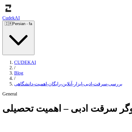
Cudek
AI
🇮🇷
Persian
-
fa
CUDEKAI
/
Blog
/
بررسی-سرقت-ادبی-ابزار-آنلاین-رایگان-اهمیت-دانشگاهی
General
جوگر سرقت ادبی – اهمیت تحصیلی