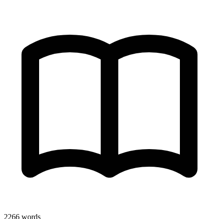
2266
words