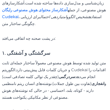
زبان‌شناسی و مدل‌سازی داده‌ها ساخته شده است.آشکارسازهای
هوش مصنوعی، از جمله
آشکارساز محتوای هوش مصنوعی رایگان
، استفاده
تشخیص الگو
و
امتیازدهی احتمال
برای ارزیابی
Cudekai
چگونگی ساختار متن.
در پشت صحنه چه اتفاقی می‌افتد:
۱. سرگشتگی و آشفتگی
متن تولید شده توسط هوش مصنوعی معمولاً ساختار جمله‌ای ثابت
و جریان کلمات قابل پیش‌بینی دارد.الگوریتم Cudekai اقدامات را
انجام می‌دهد
سردرگمی
(چقدر یک توالی کلمه تصادفی است)
و
انفجاری
(تفاوت بین طول جملات).نوشته‌های انسان ریتم نامنظمی
دارند - کوتاه، بلند، احساسی - در حالی که نوشته‌های هوش
مصنوعی از نظر مکانیکی یکنواخت هستند.