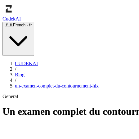
Cudek
AI
🇫🇷
French
-
fr
CUDEKAI
/
Blog
/
un-examen-complet-du-contournement-hix
General
Un examen complet du contou