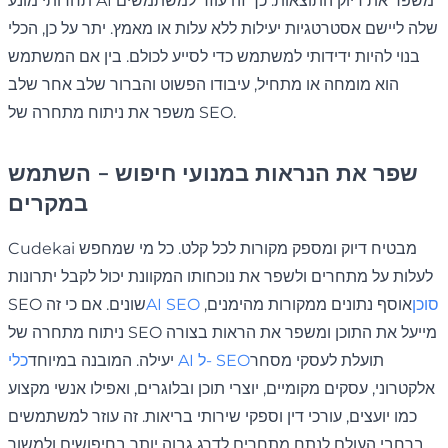
תחרותי מונע AI משפר את דיוק התוצאות. כך זה עוזר למשתמשים
שלה ליישם אסטרטגיות יעילות ללא עלות או מאמץ. יתר על כן, הכלי
בנוי להיות ידידותי למשתמש כדי לסייע לכולם. בין אם המשתמש
הוא מומחה או מתחיל, עיבודו הפשוט והברור שלב אחר שלב
משפר את ניתוח מתחרה של SEO.
שפר את הנראות במנועי חיפוש - השתמש
במקרים
Cudekai מבטיח דיוק ומספק מקורות לכל קלט. כל מי שמחפש
לעלות על מתחרים ולשפר את נוכחותו המקוונת יכול לקבל יתרונות
AI SEO סוכן
אוסף נתונים ממקורות מהימנים,
SEO שונים. אם כי זה
ניתוח מתחרה של SEO מייעל את התוכן ומשפר את הראות בצורה
תועלת לעסקי מסחר
כלי AI ל- SEO
יעילה. המובנה במיוחד
אלקטרוני, עסקים מקומיים, יוצרי תוכן ובלוגרים, ואפילו אנשי מקצוע
כמו יועצים, עורכי דין וספקי שירותי בריאות. זה עוזר למשתמשים
ברחבי העולם לנתח מתחרים לדרג גבוה יותר בחיפושים ולמשוך