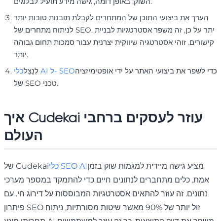
השוק; באופן דומה, גישה מידע תועיל לבלוגים.
הערך את ביצועי התוכן של המתחרים לקבלת תובנות טובות יותר
לניתוח מתחרים של SEO. יתר על כן, זה משפר אסטרטגיות לבניית
קישורים. זוהי אסטרטגיה שיווקית יצרנית עבור סמכות תחום גבוהה
יותר.
כדי לשפר את ביצועי האתר על ידי אופטימיזציה
כלי AI ל- SEO
לְנַצֵל
של SEO טכני.
איך Cudekai עוזר לעסקים ברחבי
העולם
מציע גישה מיידית למגמות שוק בזמן
כלי SEO AI
של Cudekai
אמת. כלים מתחברים לנתונים חיים כדי להתמקד במספר מערכי
נתונים. זה עוזר להתאים אסטרטגיות המבוססות על דירוג חי. עם
פיתרון SEO זול יותר של 90% מאשר שיטות מסורתיות, ניתוח