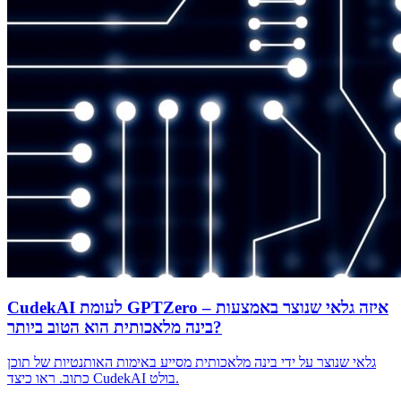
CudekAI לעומת GPTZero – איזה גלאי שנוצר באמצעות
בינה מלאכותית הוא הטוב ביותר?
גלאי שנוצר על ידי בינה מלאכותית מסייע באימות האותנטיות של תוכן
כתוב. ראו כיצד CudekAI בולט.