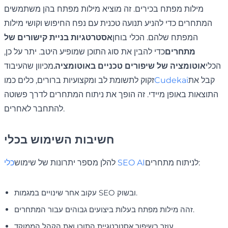
מילות מפתח בכירים. זה מוציא מילות מפתח בהן משתמשים
המתחרים כדי להניע תנועה טכנית עם נפח החיפוש וקושי מילות
המפתח שלהם. הכלי בוחן
אסטרטגיות בניית קישורים של
מתחרים
כדי להבין את סוג התוכן שמופיע היטב. יתר על כן,
הכלי
אוטומציה של שיפורים טכניים באוטומציה.
מכיוון שהעיבוד
קבל את
Cudekai
זקוק לתשומת לב ומקצועיות ברורים, כלים כמו
התוצאות באופן מיידי. זה הופך את ניתוח המתחרים לדרך פשוטה
להתחבר לאחרים.
חשיבות השימוש בכלי
לניתוח מתחרים:
כלי SEO AI
להלן מספר יתרונות של שימוש
עקוב אחר שינויים במגמות SEO ובשוק.
זהה מילות מפתח בעלות ביצועים גבוהים עבור המתחרים.
עוזר בשיפור אסטרטגיית התוכן ואת הקהל הממוקד.