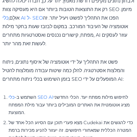
ולבחון נתונים מקיפים דורשת מאמץ. יתר על כן, חברה יכולה להשיג
רק את התוצאות הטובות ביותר אם היא מעסיקה צוות SEO מיומן.
הפכו את התהליך לפשוט ויעיל יותר. זה
כלי AI ל- SEO
אוּלָם,
אוטומציה של העיבוד המורכב. במקום לבזבז שעות בחקר מילות
מפתח, קישורים נכנסים ואסטרטגיות מתחרים, AI עוזר לעסקים
לעשות זאת מהר יותר.
פשט את התהליך על ידי אוטומציה של איסוף נתונים, ניתוח
והמלצות אסטרטגיה. להלן כמה שיטות עבודה מומלצות להטיל
בזמן השימוש בכלי ניתוח מתחרים SEO המופעלים על ידי AI:
לחיפוש מילות מפתח יעד. הכלי החדשני
כלי SEO AI
השתמש ב-
מציג אוטומטית את האתרים המובילים ביותר עבור מילת המפתח
המוצעת.
מצא פערי תוכן עם הסיוע הכל-אחד של Cudekai כדי להגשים את
המטרה הכללית שמאחורי חיפושים. זה יעזור להניע מכירות ברמת