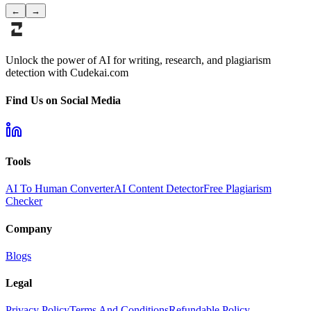
←
→
Unlock the power of AI for writing, research, and plagiarism
detection with Cudekai.com
Find Us on Social Media
Tools
AI To Human Converter
AI Content Detector
Free Plagiarism
Checker
Company
Blogs
Legal
Privacy Policy
Terms And Conditions
Refundable Policy