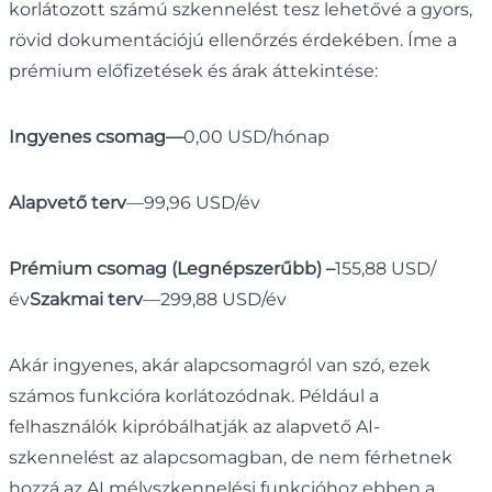
korlátozott számú szkennelést tesz lehetővé a gyors,
rövid dokumentációjú ellenőrzés érdekében. Íme a
prémium előfizetések és árak áttekintése:
Ingyenes csomag—
0,00 USD/hónap
Alapvető terv
—99,96 USD/év
Prémium csomag (Legnépszerűbb) –
155,88 USD/
év
Szakmai terv
—299,88 USD/év
Akár ingyenes, akár alapcsomagról van szó, ezek
számos funkcióra korlátozódnak. Például a
felhasználók kipróbálhatják az alapvető AI-
szkennelést az alapcsomagban, de nem férhetnek
hozzá az AI mélyszkennelési funkcióhoz ebben a