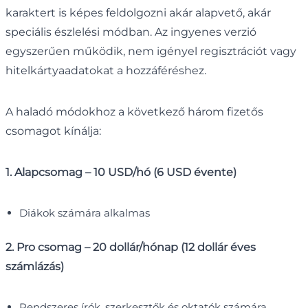
karaktert is képes feldolgozni akár alapvető, akár
speciális észlelési módban. Az ingyenes verzió
egyszerűen működik, nem igényel regisztrációt vagy
hitelkártyaadatokat a hozzáféréshez.
A haladó módokhoz a következő három fizetős
csomagot kínálja:
1. Alapcsomag – 10 USD/hó (6 USD évente)
Diákok számára alkalmas
2. Pro csomag – 20 dollár/hónap (12 dollár éves
számlázás)
Rendszeres írók, szerkesztők és oktatók számára