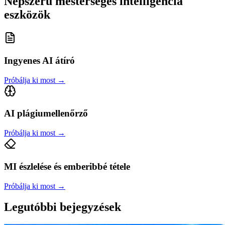
Népszerű mesterséges intelligencia
eszközök
Ingyenes AI átíró
Próbálja ki most
→
AI plágiumellenőrző
Próbálja ki most
→
MI észlelése és emberibbé tétele
Próbálja ki most
→
Legutóbbi bejegyzések