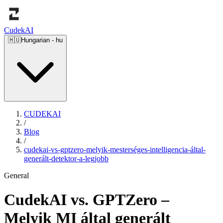
Cudek
AI
🇭🇺
Hungarian
-
hu
CUDEKAI
/
Blog
/
cudekai-vs-gptzero-melyik-mesterséges-intelligencia-által-
generált-detektor-a-legjobb
General
CudekAI vs. GPTZero –
Melyik MI által generált