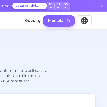
05
59
53
an saja
Dapatkan Diskon
HR
MIN
SEC
Gabung
Memulai
ankan makna asli secara
u masukkan URL untuk
ext Summarizer.