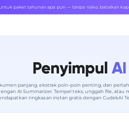
untuk paket tahunan apa pun — tanpa risiko, batalkan kap
Penyimpul
AI
kumen panjang, ekstrak poin-poin penting, dan pertah
dengan AI Summarizer. Tempel teks, unggah file, ata
ndapatkan ringkasan instan gratis dengan CudekAI T