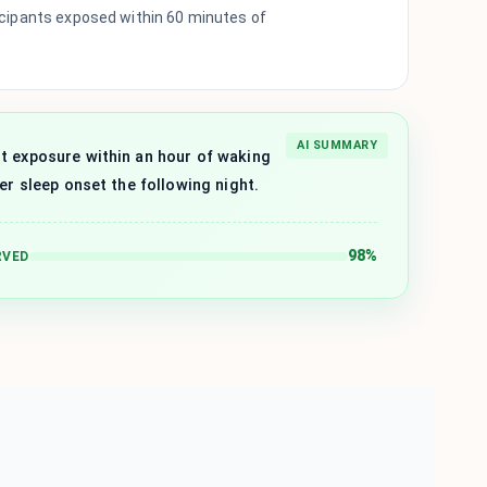
icipants exposed within 60 minutes of
AI SUMMARY
t exposure within an hour of waking
ter sleep onset the following night.
98%
RVED