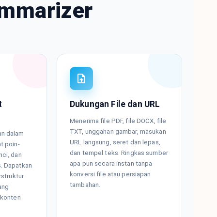
ummarizer
t
Dukungan File dan URL
Menerima file PDF, file DOCX, file
TXT, unggahan gambar, masukan
an dalam
URL langsung, seret dan lepas,
t poin-
dan tempel teks. Ringkas sumber
nci, dan
apa pun secara instan tanpa
s. Dapatkan
konversi file atau persiapan
rstruktur
tambahan.
ang
 konten