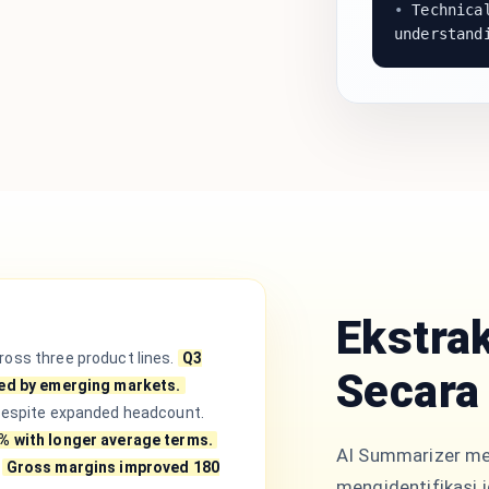
•
Technical
understand
Ekstra
oss three product lines.
Q3
Secara
led by emerging markets.
despite expanded headcount.
% with longer average terms.
AI Summarizer me
Gross margins improved 180
mengidentifikasi 