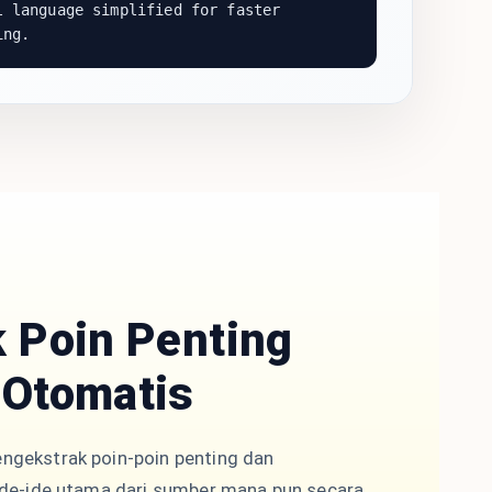
 language simplified for faster
ing.
k Poin Penting
 Otomatis
ngekstrak poin-poin penting dan
ide-ide utama dari sumber mana pun secara