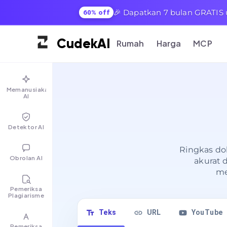
🎉 Dapatkan 7 bulan GRATIS 
60% off
Cudek
AI
Rumah
Harga
MCP
Memanusiakan
AI
Detektor AI
Ringkas do
Obrolan AI
akurat 
me
Pemeriksa
Plagiarisme
Teks
URL
YouTube
Pemeriksa