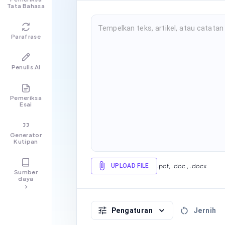
Tata Bahasa
Parafrase
Penulis AI
Pemeriksa
Esai
Generator
Kutipan
UPLOAD FILE
.pdf, .doc , .docx
Sumber
daya
Pengaturan
Jernih