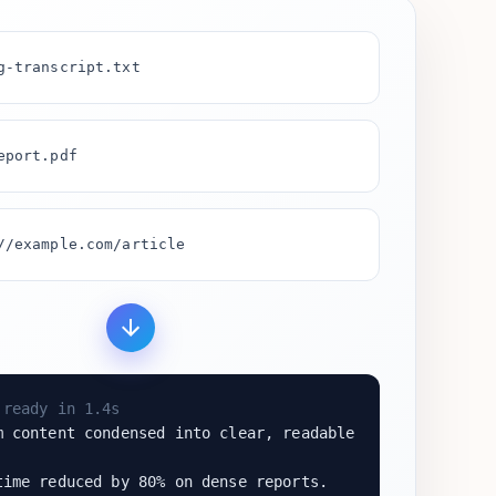
g-transcript.txt
eport.pdf
//example.com/article
ready in 1.4s
 content condensed into clear, readable
ime reduced by 80% on dense reports.