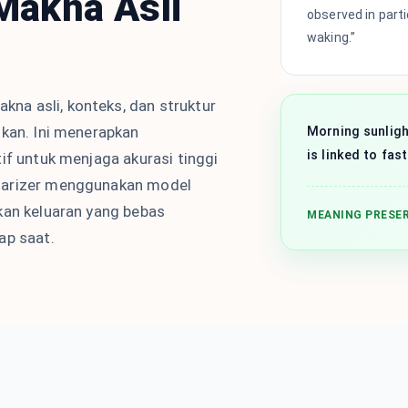
Makna Asli
observed in part
waking.”
a asli, konteks, dan struktur
lkan. Ini menerapkan
Morning sunligh
is linked to fas
if untuk menjaga akurasi tinggi
marizer menggunakan model
kan keluaran yang bebas
MEANING PRESE
ap saat.