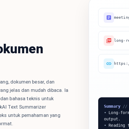
meetin
long-r
Dokumen
https:
ang, dokumen besar, dan
ang jelas dan mudah dibaca. Ia
 dan bahasa teknis untuk
Summary
// 
kAI Text Summarizer
•
Long-form
eks untuk pemahaman yang
output.
format.
•
Reading t