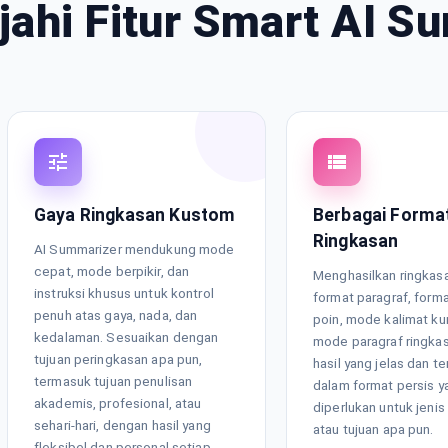
jahi Fitur Smart AI S
Gaya Ringkasan Kustom
Berbagai Forma
Ringkasan
AI Summarizer mendukung mode
cepat, mode berpikir, dan
Menghasilkan ringkas
instruksi khusus untuk kontrol
format paragraf, forma
penuh atas gaya, nada, dan
poin, mode kalimat ku
kedalaman. Sesuaikan dengan
mode paragraf ringka
tujuan peringkasan apa pun,
hasil yang jelas dan te
termasuk tujuan penulisan
dalam format persis y
akademis, profesional, atau
diperlukan untuk jenis
sehari-hari, dengan hasil yang
atau tujuan apa pun.
fleksibel dan personal setiap