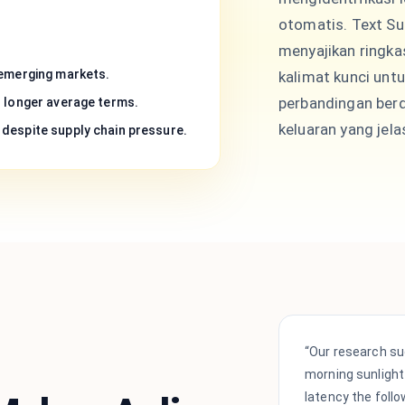
otomatis. Text S
menyajikan ringkas
 emerging markets.
kalimat kunci un
perbandingan berd
h longer average terms.
keluaran yang jela
despite supply chain pressure.
“Our research su
morning sunlight
latency the follo