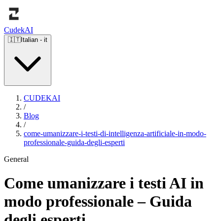
Cudek
AI
🇮🇹
Italian
-
it
CUDEKAI
/
Blog
/
come-umanizzare-i-testi-di-intelligenza-artificiale-in-modo-
professionale-guida-degli-esperti
General
Come umanizzare i testi AI in
modo professionale – Guida
degli esperti