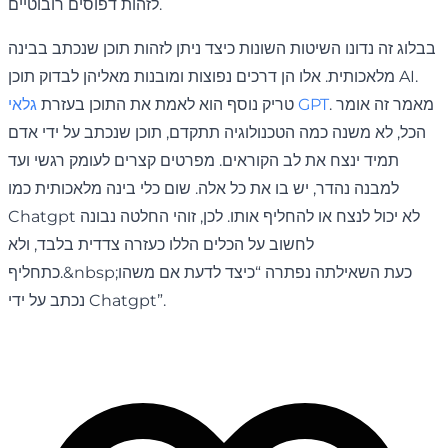
לזהות דפוסים רובוטיים.
בבלוג זה נדונו השיטות השונות כיצד ניתן לזהות תוכן שנכתב בבינה
מלאכותית. אלו הן דרכים נפוצות ומובנות מאליהן לבדוק תוכן AI.
. מאמר זה אומר
גלאי GPT
טריק נוסף הוא לאמת את התוכן בעזרת
הכל, לא משנה כמה הטכנולוגיה תתקדם, תוכן שנכתב על ידי אדם
תמיד ינצח את לב הקוראים. מפרטים קצרים לעומק רגשי ועד
למבנה נהדר, יש בו את כל אלה. שום כלי בינה מלאכותית כמו
Chatgpt לא יכול לנצח או להחליף אותו. לכן, זוהי החלטה נבונה
לחשוב על הכלים הללו כעזרה צדדית בלבד, ולא
כתחליף.&nbsp;כעת השאילתה נפתרה “כיצד לדעת אם משהו
נכתב על ידי Chatgpt”.