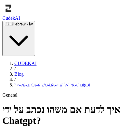
Cudek
AI
🇮🇱
Hebrew
-
iw
CUDEKAI
/
Blog
/
איך-לדעת-אם-משהו-נכתב-על-ידי-chatgpt
General
איך לדעת אם משהו נכתב על ידי
Chatgpt?