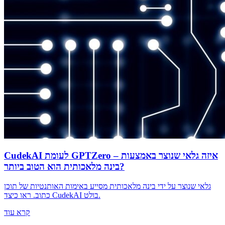
CudekAI לעומת GPTZero – איזה גלאי שנוצר באמצעות
בינה מלאכותית הוא הטוב ביותר?
גלאי שנוצר על ידי בינה מלאכותית מסייע באימות האותנטיות של תוכן
כתוב. ראו כיצד CudekAI בולט.
קרא עוד