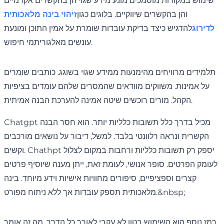
שימוש במקורות מוסמכים מונע מידע שגוי הן בהקשרים אקדמיים
והן בהקשרים שיווקיים. בלוגים כגון
זיהוי בינה מלאכותית
לדירוג
להדגיש כיצד בדיקת עובדות שומרת על אמין התוכן ומונעת
עונשים מאלגוריתמי חיפוש.
תלמידים מרוויחים מהימנעות ממידע שגוי בשוגג. כותבים שומרים
על אמינות. משווקים מוודאים שהמסרים שלהם עומדים בציפיות
הקהל. מורים רוכשים שיטה אמינה להערכת הבנה אמיתית.
Chatgpt מכיל בדרך כלל תשובות כלליות יותר. הוא חסר הבנה
הקשרית ונראה רלוונטי בלבד. למשל, דיבור על נושאים מורכבים
וקשים. Chathpt יספק רק תשובות כלליות ורחבות במקום לצלול
לעומק הפרטים. סופר אנושי, לעומת זאת, ייתן מענה שיוסיף פרטים
קצרים וספציפיים, סיפורים מחוויות אישיות וידע מיוחד. בינה
מלאכותית תספק עובדות אך ללא ניתוח מפורט.&nbsp;
רמז נוסף הוא השימוש בטון לא עקבי לאורך כל הדרך. מה זה אומר