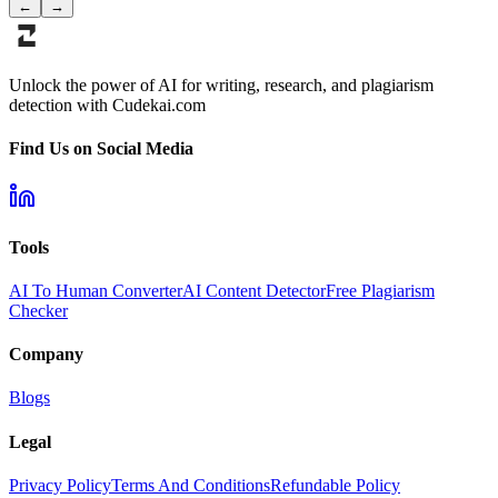
←
→
Unlock the power of AI for writing, research, and plagiarism
detection with Cudekai.com
Find Us on Social Media
Tools
AI To Human Converter
AI Content Detector
Free Plagiarism
Checker
Company
Blogs
Legal
Privacy Policy
Terms And Conditions
Refundable Policy